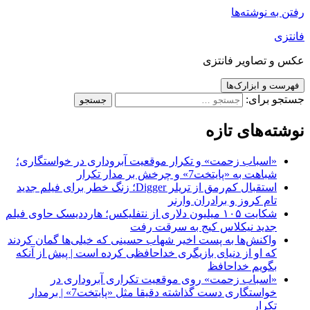
رفتن به نوشته‌ها
فانتزی
عکس و تصاویر فانتزی
فهرست و ابزارک‌ها
جستجو برای:
نوشته‌های تازه
«اسباب زحمت» و تکرار موقعیت آبروداری در خواستگاری؛
شباهت به «پایتخت7» و چرخش بر مدار تکرار
استقبال کم‌رمق از تریلر Digger؛ زنگ خطر برای فیلم جدید
تام کروز و برادران وارنر
شکایت ۱۰۵ میلیون دلاری از نتفلیکس؛ هارددیسک حاوی فیلم
جدید نیکلاس کیج به سرقت رفت
واکنش‌ها به پست اخیر شهاب حسینی که خیلی‌ها گمان کردند
که او از دنیای بازیگری خداحافظی کرده است | پیش از آنکه
بگویم خداحافظ
«اسباب زحمت» روی موقعیت تکراری آبروداری در
خواستگاری دست گذاشته دقیقا مثل «پایتخت7» | برمدار
تکرار