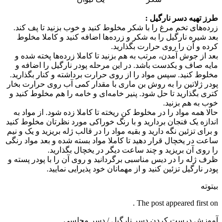
طرز تهیه دسر نارگیل :
زرده‌های تخم مرغ را با شکر مخلوط کنید و خوب بزنید تا پف کند.
بعد شیره نارگیل را به شکر و زرده‌ها اضافه کنید و کاملا مخلوط
کرده و آن را روی حرارت بگذارید.
بعد از جوش آمدن، مرتب به هم بزنید تا کاملا زرده‌ها پخته شده و
مایه صاف و یکدست باشد.‌ در این مرحله پودر نارگیل را اضافه و
مخلوط کنید. سپس مواد را از روی حرارت برداشته و کنار بگذارید. ‌
پودر ژلاتین را به روش بن ماری با مقدار کمی آب روی حرارت بخار
کتری بگذارید تا حل شود. پنیر خامه‌ای و خامه را هم مخلوط کنید و
خوب به هم بزنید.
حالا همه مواد را در مخلوط کن ریخته تا کاملا زده شود. از مواد به
اندازه یک فنجان بردارید و با رنگ خوراکی مورد نظرتان مخلوط کنید
و برای تزئین نگه دارید و بقیه مواد را در قالب ژله بریزید و یک و نیم‌
ساعت در یخچال قرار دهید تا کاملا مواد بسته شده و بعد مواد رنگی
را روی آن بریزید و چند ساعت دیگر در یخچال بگذارید.
ظرف ژله را در دیس مناسبی برگردانید و روی آن را با پودر پسته و
پودر نارگیل تزئین کنید و از مهمانان خود پذیرایی نمایید.
بیتوته
The post appeared first on .
آموزش درست کردن دسر نارگیل / دسر مجلسی