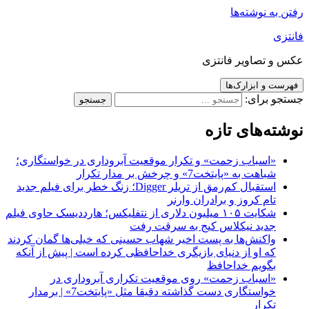
رفتن به نوشته‌ها
فانتزی
عکس و تصاویر فانتزی
فهرست و ابزارک‌ها
جستجو برای:
نوشته‌های تازه
«اسباب زحمت» و تکرار موقعیت آبروداری در خواستگاری؛
شباهت به «پایتخت7» و چرخش بر مدار تکرار
استقبال کم‌رمق از تریلر Digger؛ زنگ خطر برای فیلم جدید
تام کروز و برادران وارنر
شکایت ۱۰۵ میلیون دلاری از نتفلیکس؛ هارددیسک حاوی فیلم
جدید نیکلاس کیج به سرقت رفت
واکنش‌ها به پست اخیر شهاب حسینی که خیلی‌ها گمان کردند
که او از دنیای بازیگری خداحافظی کرده است | پیش از آنکه
بگویم خداحافظ
«اسباب زحمت» روی موقعیت تکراری آبروداری در
خواستگاری دست گذاشته دقیقا مثل «پایتخت7» | برمدار
تکرار