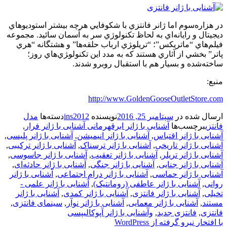
در هزاره‌سوم اما ژانر فانتزي با شكوفايي هرچه بيشتر استوديوهاي
ديجيتال و رايانه‌اي به لحاظ تكنولوژي سر به آسمان سائيد. مجموعه
فيلم‌هاي “ماتريكس”؛ “تريلو‍ژي ارباب حلقه‌ها” و هشتگانه “هري
پاتر” بخشي از آثاري هستند كه به مدد اين تكنولو‍ژي‌هاي روز؛
ساخته‌شده و بسيار هم با استقبال روبرو شدند.
منبع:
http://www.GoldenGooseOutletStore.com
ارسال شده در
سپتامبر 25, 2016
نویسنده
ins2012
دسته‌ها
مدل
فانتزی
برچسب‌ها
آشنایی با ژانر ابرقهرمانی آشنایی با ژانر فرار
,
آشنایی با ژانر اقتباس
,
آشنایی با ژانر انیمیشن
,
آشنایی با ژانر پلیسی
,
آشنایی با ژانر تاریخی
,
آشنایی با ژانر ترسناک
,
آشنایی با ژانر ترکیبی
,
آشنایی با ژانر تریلر
,
آشنایی با ژانر تعقیب
,
آشنایی با ژانر جاسوسی
,
آشنایی با ژانر جنایی
,
آشنایی با ژانر جنگی
,
آشنایی با ژانر حادثه‌ای
,
آشنایی با ژانر حماسی
,
آشنایی با ژانر درام اجتماعی
,
آشنایی با ژانر
روانی
,
آشنایی با ژانر عاطفی (رومانتیک)
,
آشنایی با ژانر علمی -
تخیلی
,
آشنایی با ژانر فانتزی
,
آشنایی با ژانر کمدی
,
آشنایی با ژانر
مستند
,
آشنایی با ژانر معمایی
,
آشنایی با ژانر نوآر
,
سینمای فانتزی
,
فانتزی
,
فانتزی جدید
,
وآشنایی با ژانر آپوکالیپسی
با افتخار نیرو گرفته از WordPress