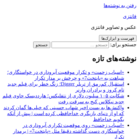
رفتن به نوشته‌ها
فانتزی
عکس و تصاویر فانتزی
فهرست و ابزارک‌ها
جستجو برای:
نوشته‌های تازه
«اسباب زحمت» و تکرار موقعیت آبروداری در خواستگاری؛
شباهت به «پایتخت7» و چرخش بر مدار تکرار
استقبال کم‌رمق از تریلر Digger؛ زنگ خطر برای فیلم جدید
تام کروز و برادران وارنر
شکایت ۱۰۵ میلیون دلاری از نتفلیکس؛ هارددیسک حاوی فیلم
جدید نیکلاس کیج به سرقت رفت
واکنش‌ها به پست اخیر شهاب حسینی که خیلی‌ها گمان کردند
که او از دنیای بازیگری خداحافظی کرده است | پیش از آنکه
بگویم خداحافظ
«اسباب زحمت» روی موقعیت تکراری آبروداری در
خواستگاری دست گذاشته دقیقا مثل «پایتخت7» | برمدار
تکرار