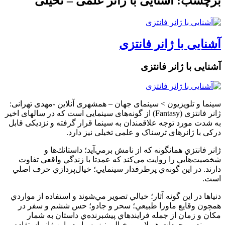
برچسب: آشنایی با ژانر علمی – تخیلی
آشنایی با ژانر فانتزی
آشنایی با ژانر فانتزی
سینما و تلویزیون > سینمای‌ جهان – همشهری آنلاین -مهدی تهرانی:
ژانر فانتزی (Fantasy) از گونه‌های سینمایی است که در سالهای اخیر
به شدت مورد توجه علاقمندان به سینما قرار گرفته و نزدیکی قابل
درکی با ژانرهای ترسناک و علمی تخیلی نیز دارد.
ژانر فانتزي همانگونه كه از نامش برمي‌آيد؛ داستانك‌ها و
شخصيت‌هايي را روايت مي‌كند كه عمدتا با زندگي واقعي تفاوت
دارند. در اين گونه‌ي پرطرفدار سينمايي؛ خيال‌پردازي حرف اصلي
است.
دنياها در اين گونه آثار؛ خيالي تصوير مي‌شوند و استفاده از مواردي
همچون وقايع ماورا طبيعي؛ سحر و جادو؛ حس ششم و سفر در
مكان و زمان از جمله فرايندهاي پيشبرنده‌ي داستان به شمار
مي‌روند. موجودات هيولايي و خيالي نيز بسيار در اين ژانر استفاده