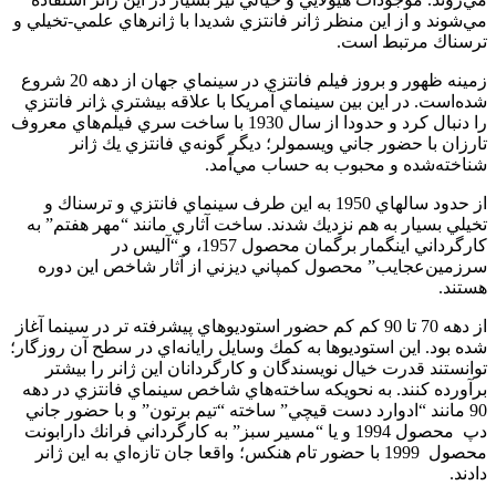
مي‌شوند و از اين منظر ژانر فانتزي شديدا با ژانرهاي علمي-تخيلي و
ترسناك مرتبط است.
زمينه ظهور و بروز فيلم فانتزي در سينماي جهان از دهه 20 شروع
شده‌است. در اين بين سينماي آمريكا با علاقه بيشتري ‍ژانر فانتزي
را دنبال كرد و حدودا از سال 1930 با ساخت سري فيلم‌هاي معروف
تارزان با حضور جاني ويسمولر؛ ديگر گونه‌ي فانتزي يك ژانر
شناخته‌شده و محبوب به حساب مي‌آمد.
از حدود سالهاي 1950 به اين طرف سينماي فانتزي و ترسناك و
تخيلي بسيار به هم نزديك شدند. ساخت آثاري مانند “مهر هفتم” به
كارگرداني اينگمار برگمان محصول 1957، و “آليس در
سرزمين‌عجايب” محصول كمپاني ديزني از آثار شاخص اين دوره
هستند.
از دهه 70 تا 90 كم كم حضور استوديوهاي پيشرفته تر در سينما آغاز
شده بود. اين استوديوها به كمك وسايل رايانه‌اي در سطح آن روزگار؛
توانستند قدرت خيال نويسندگان و كارگردانان اين ژانر را بيشتر
برآورده كنند. به نحويكه ساخته‌هاي شاخص سينماي فانتزي در دهه
90 مانند “ادوارد دست قيچي” ساخته “تيم برتون” و با حضور جاني
دپ محصول 1994 و يا “مسير سبز” به كارگرداني فرانك دارابونت
محصول 1999 با حضور تام هنكس؛ واقعا جان تازه‌اي به اين ژانر
دادند.