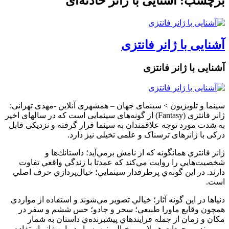
برچسب: آشنایی با ژانر حادثه‌ای
آشنایی با ژانر فانتزی
آشنایی با ژانر فانتزی
سینما و تلویزیون > سینمای‌ جهان – همشهری آنلاین -مهدی تهرانی:
ژانر فانتزی (Fantasy) از گونه‌های سینمایی است که در سالهای اخیر
به شدت مورد توجه علاقمندان به سینما قرار گرفته و نزدیکی قابل
درکی با ژانرهای ترسناک و علمی تخیلی نیز دارد.
ژانر فانتزي همانگونه كه از نامش برمي‌آيد؛ داستانك‌ها و
شخصيت‌هايي را روايت مي‌كند كه عمدتا با زندگي واقعي تفاوت
دارند. در اين گونه‌ي پرطرفدار سينمايي؛ خيال‌پردازي حرف اصلي
است.
دنياها در اين گونه آثار؛ خيالي تصوير مي‌شوند و استفاده از مواردي
همچون وقايع ماورا طبيعي؛ سحر و جادو؛ حس ششم و سفر در
مكان و زمان از جمله فرايندهاي پيشبرنده‌ي داستان به شمار
مي‌روند. موجودات هيولايي و خيالي نيز بسيار در اين ژانر استفاده