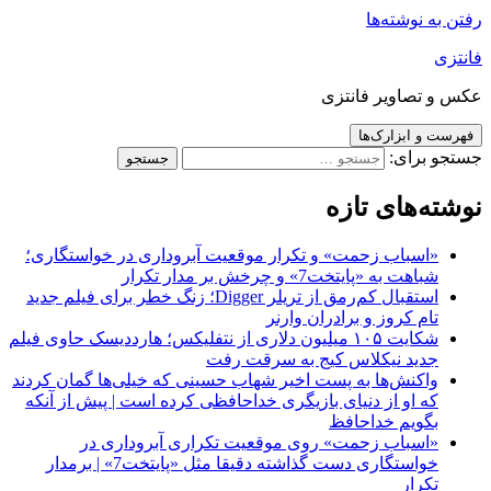
رفتن به نوشته‌ها
فانتزی
عکس و تصاویر فانتزی
فهرست و ابزارک‌ها
جستجو برای:
نوشته‌های تازه
«اسباب زحمت» و تکرار موقعیت آبروداری در خواستگاری؛
شباهت به «پایتخت7» و چرخش بر مدار تکرار
استقبال کم‌رمق از تریلر Digger؛ زنگ خطر برای فیلم جدید
تام کروز و برادران وارنر
شکایت ۱۰۵ میلیون دلاری از نتفلیکس؛ هارددیسک حاوی فیلم
جدید نیکلاس کیج به سرقت رفت
واکنش‌ها به پست اخیر شهاب حسینی که خیلی‌ها گمان کردند
که او از دنیای بازیگری خداحافظی کرده است | پیش از آنکه
بگویم خداحافظ
«اسباب زحمت» روی موقعیت تکراری آبروداری در
خواستگاری دست گذاشته دقیقا مثل «پایتخت7» | برمدار
تکرار