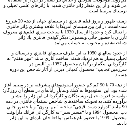
مي‌شوند و از اين منظر ژانر فانتزي شديدا با ژانرهاي علمي-تخيلي و
ترسناك مرتبط است.
زمينه ظهور و بروز فيلم فانتزي در سينماي جهان از دهه 20 شروع
شده‌است. در اين بين سينماي آمريكا با علاقه بيشتري ‍ژانر فانتزي
را دنبال كرد و حدودا از سال 1930 با ساخت سري فيلم‌هاي معروف
تارزان با حضور جاني ويسمولر؛ ديگر گونه‌ي فانتزي يك ژانر
شناخته‌شده و محبوب به حساب مي‌آمد.
از حدود سالهاي 1950 به اين طرف سينماي فانتزي و ترسناك و
تخيلي بسيار به هم نزديك شدند. ساخت آثاري مانند “مهر هفتم” به
كارگرداني اينگمار برگمان محصول 1957، و “آليس در
سرزمين‌عجايب” محصول كمپاني ديزني از آثار شاخص اين دوره
هستند.
از دهه 70 تا 90 كم كم حضور استوديوهاي پيشرفته تر در سينما آغاز
شده بود. اين استوديوها به كمك وسايل رايانه‌اي در سطح آن روزگار؛
توانستند قدرت خيال نويسندگان و كارگردانان اين ژانر را بيشتر
برآورده كنند. به نحويكه ساخته‌هاي شاخص سينماي فانتزي در دهه
90 مانند “ادوارد دست قيچي” ساخته “تيم برتون” و با حضور جاني
دپ محصول 1994 و يا “مسير سبز” به كارگرداني فرانك دارابونت
محصول 1999 با حضور تام هنكس؛ واقعا جان تازه‌اي به اين ژانر
دادند.