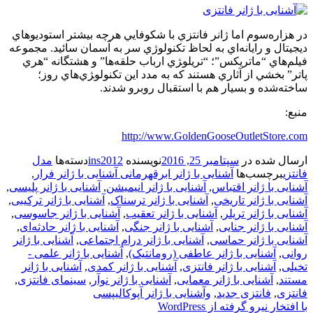
در هزاره‌سوم اما ژانر فانتزي با شكوفايي هرچه بيشتر استوديوهاي
ديجيتال و رايانه‌اي به لحاظ تكنولوژي سر به آسمان سائيد. مجموعه
فيلم‌هاي “ماتريكس”؛ “تريلو‍ژي ارباب حلقه‌ها” و هشتگانه “هري
پاتر” بخشي از آثاري هستند كه به مدد اين تكنولو‍ژي‌هاي روز؛
ساخته‌شده و بسيار هم با استقبال روبرو شدند.
منبع:
http://www.GoldenGooseOutletStore.com
ارسال شده در
سپتامبر 25, 2016
نویسنده
ins2012
دسته‌ها
مدل
فانتزی
برچسب‌ها
آشنایی با ژانر ابرقهرمانی آشنایی با ژانر فرار
,
آشنایی با ژانر اقتباس
,
آشنایی با ژانر انیمیشن
,
آشنایی با ژانر پلیسی
,
آشنایی با ژانر تاریخی
,
آشنایی با ژانر ترسناک
,
آشنایی با ژانر ترکیبی
,
آشنایی با ژانر تریلر
,
آشنایی با ژانر تعقیب
,
آشنایی با ژانر جاسوسی
,
آشنایی با ژانر جنایی
,
آشنایی با ژانر جنگی
,
آشنایی با ژانر حادثه‌ای
,
آشنایی با ژانر حماسی
,
آشنایی با ژانر درام اجتماعی
,
آشنایی با ژانر
روانی
,
آشنایی با ژانر عاطفی (رومانتیک)
,
آشنایی با ژانر علمی -
تخیلی
,
آشنایی با ژانر فانتزی
,
آشنایی با ژانر کمدی
,
آشنایی با ژانر
مستند
,
آشنایی با ژانر معمایی
,
آشنایی با ژانر نوآر
,
سینمای فانتزی
,
فانتزی
,
فانتزی جدید
,
وآشنایی با ژانر آپوکالیپسی
با افتخار نیرو گرفته از WordPress