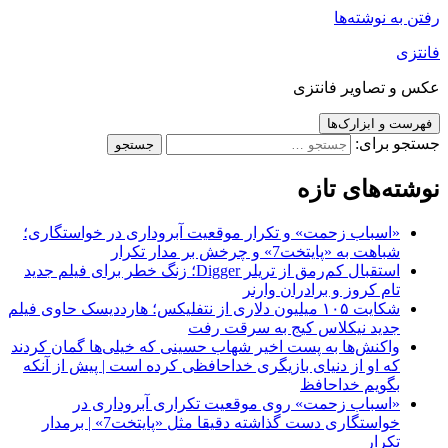
رفتن به نوشته‌ها
فانتزی
عکس و تصاویر فانتزی
فهرست و ابزارک‌ها
جستجو برای:
نوشته‌های تازه
«اسباب زحمت» و تکرار موقعیت آبروداری در خواستگاری؛
شباهت به «پایتخت7» و چرخش بر مدار تکرار
استقبال کم‌رمق از تریلر Digger؛ زنگ خطر برای فیلم جدید
تام کروز و برادران وارنر
شکایت ۱۰۵ میلیون دلاری از نتفلیکس؛ هارددیسک حاوی فیلم
جدید نیکلاس کیج به سرقت رفت
واکنش‌ها به پست اخیر شهاب حسینی که خیلی‌ها گمان کردند
که او از دنیای بازیگری خداحافظی کرده است | پیش از آنکه
بگویم خداحافظ
«اسباب زحمت» روی موقعیت تکراری آبروداری در
خواستگاری دست گذاشته دقیقا مثل «پایتخت7» | برمدار
تکرار