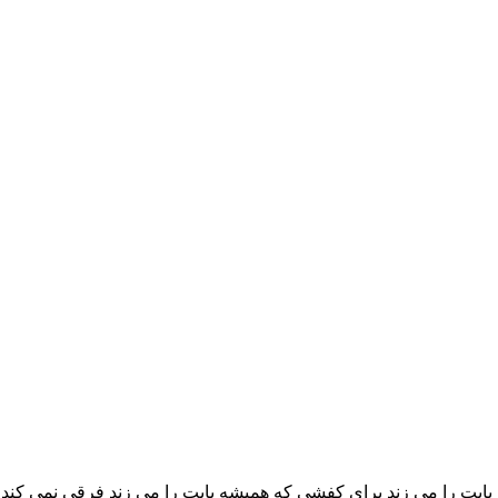
پایت را می زند برای کفشی که همیشه پایت را می زند فرقی نمی کند