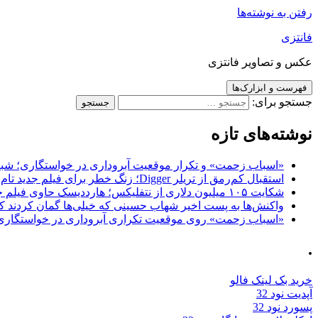
رفتن به نوشته‌ها
فانتزی
عکس و تصاویر فانتزی
فهرست و ابزارک‌ها
جستجو برای:
نوشته‌های تازه
«اسباب زحمت» و تکرار موقعیت آبروداری در خواستگاری؛ شباهت به «پایتخت7» و 
استقبال کم‌رمق از تریلر Digger؛ زنگ خطر برای فیلم جدید تام کروز و برادران وارنر
شکایت ۱۰۵ میلیون دلاری از نتفلیکس؛ هارددیسک حاوی فیلم جدید نیکلاس کیج به سرقت رفت
واکنش‌ها به پست اخیر شهاب حسینی که خیلی‌ها گمان کردند که
«اسباب زحمت» روی موقعیت تکراری آبروداری در خواستگاری دست گذاشته 
.
خرید بک لینک فالو
آپدیت نود 32
پسورد نود 32