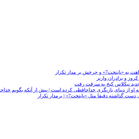
چرخش بر مدار تکرار
 او از دنیای بازیگری خداحافظی کرده است | پیش از آنکه بگویم خداح
دقیقا مثل «پایتخت7» | برمدار تکرار