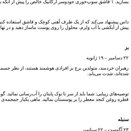
بسازید. ۱ قاشق سوپ‌خوری جودوسر ارگانیک خالص را پیش از آنکه با ۲ قاشق سوپ‌خوری ژل ۱۰۰ خالص آلوورا مخلوط کنید، با دقت تمام درون قهوه‌ساب ریخته و آسیاب کنید.
پیش از آبکشی با آب ولرم، محلول را روی پوست ماساژ دهید و در ن
بز
۲۲ دسامبر – ۱۹ ژانویه
رهبران خردمند، متولدین برج بز افرادی هوشمند هستند، از نظر جس
شده‌اند، شدت می‌یابد.
قطره روغن کنجد معطر را بر پوسستان بمالید. ماهی یکبار جمجمه‌ی سرتان را با عشق ماساژ دهید: ۵ تا ۷ قطره روغن بادام را روی پوست سرتان 
سنبله
۲۳ آگوست – ۲۲ سپاتمبر