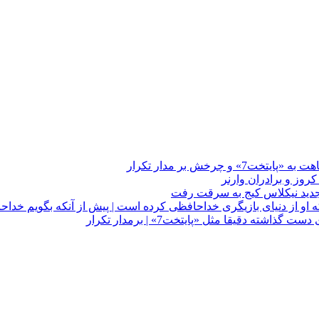
چرخش بر مدار تکرار
 او از دنیای بازیگری خداحافظی کرده است | پیش از آنکه بگویم خداح
دقیقا مثل «پایتخت7» | برمدار تکرار