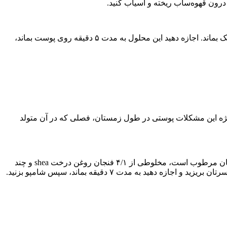
داس پیشنهاد می‌کند که از یک ظرف آهنی کوچک و قاشق استفاده کنید تا مادامی که محلول را به پوست گردن، ترقوه و صورت می‌مالید، خنک بماند. اجازه دهید این محلول به مدت ۵ دقیقه روی پوست بماند،
یژه این مشکلات پوستی در طول زمستان، فصلی که در آن متولد
توصیه‌های زیبایی: شما باید از سر تا نوک پایتان را آب‌رسانی نمائید. گوردون پیشنهاد می‌کند که پس از دوش گرفتن و مادامی که هنوز پوسستان مرطوب است، مخلوطی از ۴/۱ فنجان روغن درخت shea و چند