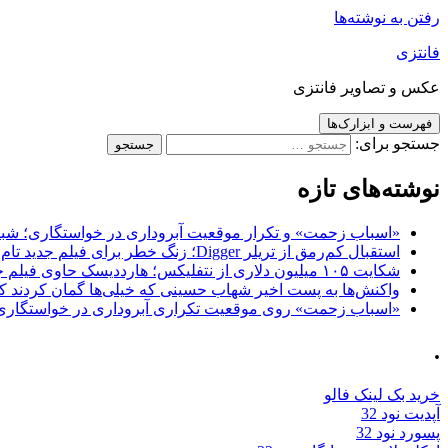
رفتن به نوشته‌ها
فانتزی
عکس و تصاویر فانتزی
فهرست و ابزارک‌ها
جستجو برای:
نوشته‌های تازه
«اسباب زحمت» و تکرار موقعیت آبروداری در خواستگاری؛ شباهت به «پایتخت7» و 
استقبال کم‌رمق از تریلر Digger؛ زنگ خطر برای فیلم جدید تام کروز و برادران وارنر
شکایت ۱۰۵ میلیون دلاری از نتفلیکس؛ هارددیسک حاوی فیلم جدید نیکلاس کیج به سرقت رفت
واکنش‌ها به پست اخیر شهاب حسینی که خیلی‌ها گمان کردند که
«اسباب زحمت» روی موقعیت تکراری آبروداری در خواستگاری دست گذاشته 
.
خرید بک لینک فالو
آپدیت نود 32
پسورد نود 32