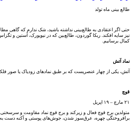
طالع بینی ماه تولد
حتی اگر اعتقادی به طالع‌بینی نداشته باشید، شک ندارم که گاهی مطالب
نیز سایه افکند. ربکا گوردون، طالع‌بین که در نیویورک، آستین و تگ
کمال برسانیم.
نماد آتش
آتش، یکی از چهار عنصریست که بر طبق نمادهای زودیاک یا صور فلکی 
قوچ
۲۱ مارچ – ۱۹ اپریل
متولدین برج قوچ فعال و زیرکند و برج قوچ نماد مقاومت و سرسختی است
برافروختگی چهره، عرق‌سوز شدن، جوش‌های پوستی و آکنه‌ دست به گر