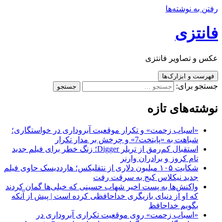
رفتن به نوشته‌ها
فانتزی
عکس و تصاویر فانتزی
فهرست و ابزارک‌ها
جستجو برای:
نوشته‌های تازه
«اسباب زحمت» و تکرار موقعیت آبروداری در خواستگاری؛
شباهت به «پایتخت7» و چرخش بر مدار تکرار
استقبال کم‌رمق از تریلر Digger؛ زنگ خطر برای فیلم جدید
تام کروز و برادران وارنر
شکایت ۱۰۵ میلیون دلاری از نتفلیکس؛ هارددیسک حاوی فیلم
جدید نیکلاس کیج به سرقت رفت
واکنش‌ها به پست اخیر شهاب حسینی که خیلی‌ها گمان کردند
که او از دنیای بازیگری خداحافظی کرده است | پیش از آنکه
بگویم خداحافظ
«اسباب زحمت» روی موقعیت تکراری آبروداری در