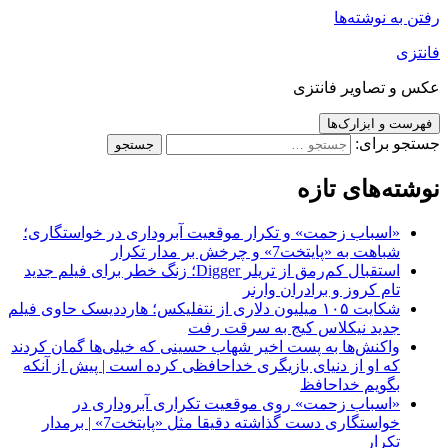
رفتن به نوشته‌ها
فانتزی
عکس و تصاویر فانتزی
فهرست و ابزارک‌ها
جستجو برای:
نوشته‌های تازه
«اسباب زحمت» و تکرار موقعیت آبروداری در خواستگاری؛
شباهت به «پایتخت7» و چرخش بر مدار تکرار
استقبال کم‌رمق از تریلر Digger؛ زنگ خطر برای فیلم جدید
تام کروز و برادران وارنر
شکایت ۱۰۵ میلیون دلاری از نتفلیکس؛ هارددیسک حاوی فیلم
جدید نیکلاس کیج به سرقت رفت
واکنش‌ها به پست اخیر شهاب حسینی که خیلی‌ها گمان کردند
که او از دنیای بازیگری خداحافظی کرده است | پیش از آنکه
بگویم خداحافظ
«اسباب زحمت» روی موقعیت تکراری آبروداری در
خواستگاری دست گذاشته دقیقا مثل «پایتخت7» | برمدار
تکرار