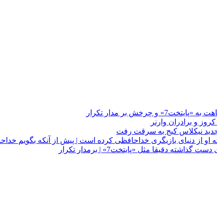
چرخش بر مدار تکرار
 او از دنیای بازیگری خداحافظی کرده است | پیش از آنکه بگویم خداح
دقیقا مثل «پایتخت7» | برمدار تکرار