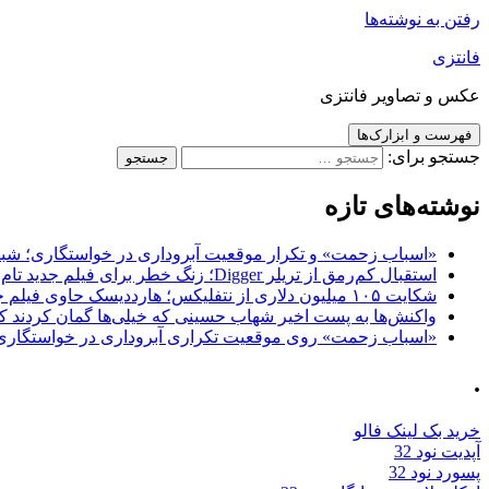
رفتن به نوشته‌ها
فانتزی
عکس و تصاویر فانتزی
فهرست و ابزارک‌ها
جستجو برای:
نوشته‌های تازه
«اسباب زحمت» و تکرار موقعیت آبروداری در خواستگاری؛ شباهت به «پایتخت7» و 
استقبال کم‌رمق از تریلر Digger؛ زنگ خطر برای فیلم جدید تام کروز و برادران وارنر
شکایت ۱۰۵ میلیون دلاری از نتفلیکس؛ هارددیسک حاوی فیلم جدید نیکلاس کیج به سرقت رفت
واکنش‌ها به پست اخیر شهاب حسینی که خیلی‌ها گمان کردند که
«اسباب زحمت» روی موقعیت تکراری آبروداری در خواستگاری دست گذاشته 
.
خرید بک لینک فالو
آپدیت نود 32
پسورد نود 32