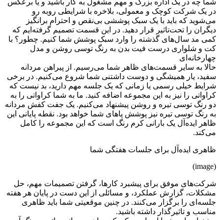
شما چه در یک اداره بزرگ و مهم مشغول به کار باشید و یا برعکس
در یک شرکت کوچک و معمولی، بلاخره با شرایطی روبه رو
می‌شوید که باید با یک سبک پوششی بی‌نقص و احترام برانگیز
دیگران را تحت‌تاثیر قرار دهید. در این قسمت تصمیم گرفته‌ایم که
کمی مد سال‌های گذشته را وارد سبک پوشش شما کنیم. چطور؟ با
کت و شلواری درست فیت بدن به رنگ توسی روشن و مدل
چهارخانه‌ای
حالا به سایر قسمت‌های ظاهر شما می‌رسیم. از پیراهن مردانه
سفید، یار همیشگی و دوست داشتنی شما شروع می‌کنیم. در برخی
شرایط خیلی رسمی یا زمانی که یک جلسه مهم دارید، بد نیست که
کراواتی را نیز به این مجموعه اضافه کنید. ما به شما کراواتی را به
دو رنگ توسی تیره و روشن پیشنهاد می‌کنیم. یک جفت کفش مردانه
به رنگ توسی تیره نیز پوشش پاهای شما خواهد بود. نقطه پایانی این
ظاهر ایده‌آل یک بارانی کرم رنگ است که این مجموعه را کامل
می‌کند.
ظاهری ایده‌آل برای جلسات هفتگی شما
(image)
شرکت‌های موفق برای پیشبرد کارها، گرفتن تصمیمات مهم، حل
مشکلات، گزارش عملکرد، و مسائلی از این دست در پایان هر هفته
جلسه‌ای را برگزار می‌کنند. در چنین موقعیتی شما باید ظاهری
مناسب و تاثیرگذار داشته باشید.