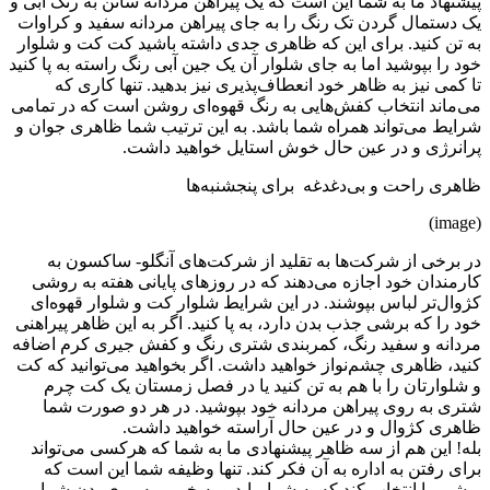
پیشنهاد ما به شما این است که یک پیراهن مردانه ساتن به رنگ آبی و
یک دستمال گردن تک رنگ را به جای پیراهن مردانه سفید و کراوات
به تن کنید. برای این که ظاهری جدی داشته باشید کت کت و شلوار
خود را بپوشید اما به جای شلوار آن یک جین آبی رنگ راسته به پا کنید
تا کمی نیز به ظاهر خود انعطاف‌پذیری نیز بدهید. تنها کاری که
می‌ماند انتخاب کفش‌هایی به رنگ قهوه‌ای روشن است که در تمامی
شرایط می‌تواند همراه شما باشد. به این ترتیب شما ظاهری جوان و
پرانرژی و در عین حال خوش استایل خواهید داشت.
ظاهری راحت و بی‌دغدغه برای پنجشنبه‌ها
(image)
در برخی از شرکت‌ها به تقلید از شرکت‌های آنگلو- ساکسون به
کارمندان خود اجازه می‌دهند که در روزهای پایانی هفته به روشی
کژوال‌تر لباس بپوشند. در این شرایط شلوار کت و شلوار قهوه‌ای
خود را که برشی جذب بدن دارد، به پا کنید. اگر به این ظاهر پیراهنی
مردانه و سفید رنگ، کمربندی شتری رنگ و کفش جیری کرم اضافه
کنید، ظاهری چشم‌نواز خواهید داشت. اگر بخواهید می‌توانید که کت
و شلوارتان را با هم به تن کنید یا در فصل زمستان یک کت چرم
شتری به روی پیراهن مردانه خود بپوشید. در هر دو صورت شما
ظاهری کژوال و در عین حال آراسته خواهید داشت.
بله! این هم از سه ظاهر پیشنهادی ما به شما که هرکسی می‌تواند
برای رفتن به اداره به آن فکر کند. تنها وظیفه شما این است که
برشی را انتخاب کند که به شما بیاید و به خوبی به روی بدن شما