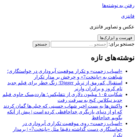
رفتن به نوشته‌ها
فانتزی
عکس و تصاویر فانتزی
فهرست و ابزارک‌ها
جستجو برای:
نوشته‌های تازه
«اسباب زحمت» و تکرار موقعیت آبروداری در خواستگاری؛
شباهت به «پایتخت7» و چرخش بر مدار تکرار
استقبال کم‌رمق از تریلر Digger؛ زنگ خطر برای فیلم جدید
تام کروز و برادران وارنر
شکایت ۱۰۵ میلیون دلاری از نتفلیکس؛ هارددیسک حاوی فیلم
جدید نیکلاس کیج به سرقت رفت
واکنش‌ها به پست اخیر شهاب حسینی که خیلی‌ها گمان کردند
که او از دنیای بازیگری خداحافظی کرده است | پیش از آنکه
بگویم خداحافظ
«اسباب زحمت» روی موقعیت تکراری آبروداری در
خواستگاری دست گذاشته دقیقا مثل «پایتخت7» | برمدار
تکرار