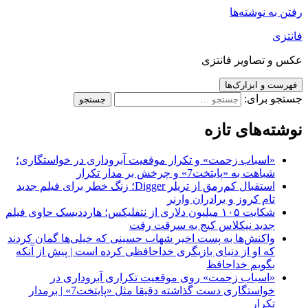
رفتن به نوشته‌ها
فانتزی
عکس و تصاویر فانتزی
فهرست و ابزارک‌ها
جستجو برای:
نوشته‌های تازه
«اسباب زحمت» و تکرار موقعیت آبروداری در خواستگاری؛
شباهت به «پایتخت7» و چرخش بر مدار تکرار
استقبال کم‌رمق از تریلر Digger؛ زنگ خطر برای فیلم جدید
تام کروز و برادران وارنر
شکایت ۱۰۵ میلیون دلاری از نتفلیکس؛ هارددیسک حاوی فیلم
جدید نیکلاس کیج به سرقت رفت
واکنش‌ها به پست اخیر شهاب حسینی که خیلی‌ها گمان کردند
که او از دنیای بازیگری خداحافظی کرده است | پیش از آنکه
بگویم خداحافظ
«اسباب زحمت» روی موقعیت تکراری آبروداری در
خواستگاری دست گذاشته دقیقا مثل «پایتخت7» | برمدار
تکرار