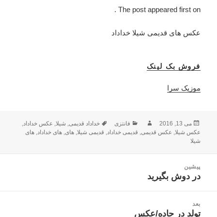
The post appeared first on .
عکس های قدیمی شیلا خداداد
فروش بک لینک
موزیک سرا
می 13, 2016
ارسال
نویسنده
فانتزی
دسته‌ها
برچسب‌ها
خداداد قدیمی
,
شیلا
,
عکس خداداد
,
شده
عکس شیلا
,
عکس قدیمی
,
قدیمی خداداد
,
قدیمی شیلا
,
های
,
های خداداد
,
های
شیلا
در
راهبری
پیشین
نوشته
در دوش بگیرید
نوشته
قبلی:
بعد
تولد در جاده/عکس
نوشته