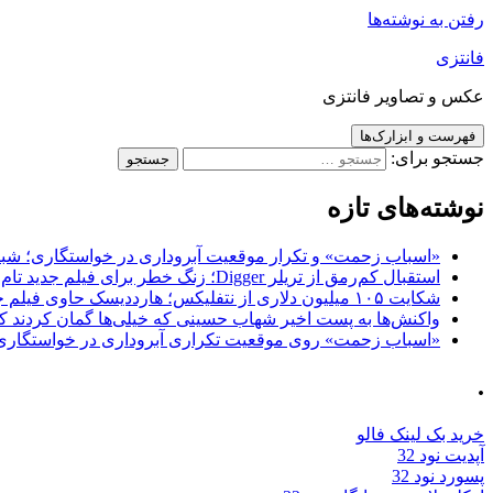
رفتن به نوشته‌ها
فانتزی
عکس و تصاویر فانتزی
فهرست و ابزارک‌ها
جستجو برای:
نوشته‌های تازه
«اسباب زحمت» و تکرار موقعیت آبروداری در خواستگاری؛ شباهت به «پایتخت7» و 
استقبال کم‌رمق از تریلر Digger؛ زنگ خطر برای فیلم جدید تام کروز و برادران وارنر
شکایت ۱۰۵ میلیون دلاری از نتفلیکس؛ هارددیسک حاوی فیلم جدید نیکلاس کیج به سرقت رفت
واکنش‌ها به پست اخیر شهاب حسینی که خیلی‌ها گمان کردند که
«اسباب زحمت» روی موقعیت تکراری آبروداری در خواستگاری دست گذاشته 
.
خرید بک لینک فالو
آپدیت نود 32
پسورد نود 32