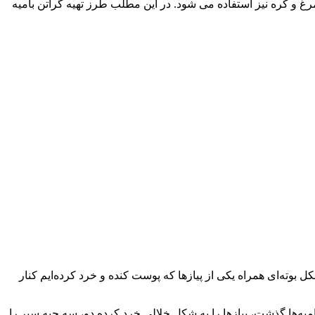
 از تخم مرغ و کره نیز استفاده می شود. در این مطلب طرز تهیه گراتن بامیه
 بوته‌ای همراه یكی از پیازها كه پوست كنده و خرد كرده‌ایم كنار
امیه‌ها گذشت، پیازها را به شكل خلالی خرد كرده دو، سه حبه سیر را