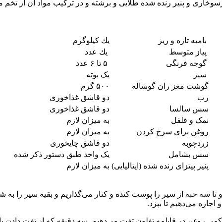
که رویه غذا با پودرسوخاری و پنیر رنده شده طلایی و برشته و در ترکیب مواد آن
بامیه تازه و ریز
یك كیلوگرم
پیاز متوسط
یك عدد
گوجه فرنگی
۵ تا ۶ عدد
سیر
یک بوته
گوشت مغز ران گوساله
۵۰۰ گرم
رب
دو قاشق غذاخوری
سس سالسا
دو قاشق غذاخوری
نمک و فلفل
به میزان لازم
روغن برای سرخ كردن
به میزان لازم
زردچوبه
دو قاشق چایخوری
سس بشامل
یک واحد طبق دستور ذكر شده
پنیر پیتزای رنده شده (ایتالیایی)
به میزان لازم
 سه حبه از سیر را پوست كنده و كنار می‌گذاریم و بقیه سیر را به شكل
جازه می‌دهیم تا بپزد.
ی كمی روغن در قابلمه تفلون تفت می‌دهیم. سه دقیقه كه از تفت دادن ب