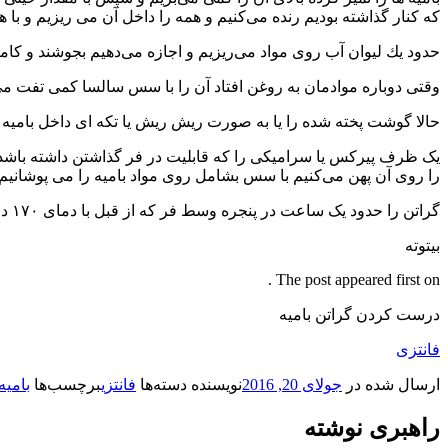
كه كنار گذاشته بودیم رنده می‌كنیم و همه را داخل آن می ریزیم و با 
حدود یك لیوان آب روی مواد می‌ریزیم و اجازه می‌دهیم بجوشند و كاملا
وقتی دوباره موادمان به روغن افتاد آن را با سس سالسا كمی تفت می‌د
حالا گوشت پخته شده را یا به صورت ریش ریش یا تكه ای داخل بامیه 
یک ظرف پیركس یا سرامیكی را كه قابلیت در فر گذاشتن داشته باشد
را روی آن پهن می‌كنیم با سس بشامل روی مواد بامیه را می پوشانیم و ر
گراتن را حدود یک ساعت در پنجره وسط فر كه از قبل با دمای ۱۷۰ درجه سانتیگراد گرم كرده ایم قرار داده و می پزیم.
بیتوته
The post appeared first on .
درست کردن گراتن بامیه
فانتزی
ارسال شده در
جولای 20, 2016
نویسنده
دسته‌ها
فانتزی
برچسب‌ها
بامیه
راهبری نوشته