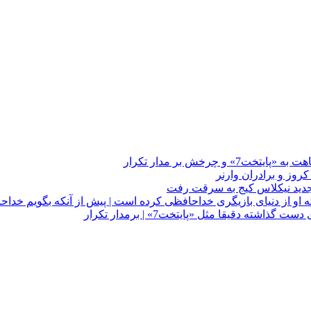
چرخش بر مدار تکرار
 او از دنیای بازیگری خداحافظی کرده است | پیش از آنکه بگویم خداح
دقیقا مثل «پایتخت7» | برمدار تکرار