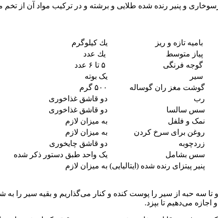
که رویه غذا با پودرسوخاری و پنیر رنده شده طلایی و برشته و در ترکیب مواد آن
بامیه تازه و ریز
یك كیلوگرم
پیاز متوسط
یك عدد
گوجه فرنگی
۵ تا ۶ عدد
سیر
یک بوته
گوشت مغز ران گوساله
۵۰۰ گرم
رب
دو قاشق غذاخوری
سس سالسا
دو قاشق غذاخوری
نمک و فلفل
به میزان لازم
روغن برای سرخ كردن
به میزان لازم
زردچوبه
دو قاشق چایخوری
سس بشامل
یک واحد طبق دستور ذكر شده
پنیر پیتزای رنده شده (ایتالیایی)
به میزان لازم
 سه حبه از سیر را پوست كنده و كنار می‌گذاریم و بقیه سیر را به شكل
جازه می‌دهیم تا بپزد.