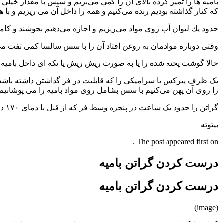
بامیه ها را تمیز كرده بالای آن را كمی می‌بریم و سپس با مقدار خیل
كه كنار گذاشته بودیم رنده می‌كنیم و همه را داخل آن می ریزیم و با 
حدود یك لیوان آب روی مواد می‌ریزیم و اجازه می‌دهیم بجوشند و كاملا
وقتی دوباره موادمان به روغن افتاد آن را با سس سالسا كمی تفت می‌د
حالا گوشت پخته شده را یا به صورت ریش ریش یا تكه ای داخل بامیه 
یک ظرف پیركس یا سرامیكی را كه قابلیت در فر گذاشتن داشته باشد
را روی آن پهن می‌كنیم با سس بشامل روی مواد بامیه را می پوشانیم و ر
گراتن را حدود یک ساعت در پنجره وسط فر كه از قبل با دمای ۱۷۰ درجه سانتیگراد گرم كرده ایم قرار داده و می پزیم.
بیتوته
The post appeared first on .
درست کردن گراتن بامیه
درست کردن گراتن بامیه
(image)