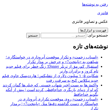
رفتن به نوشته‌ها
فانتزی
عکس و تصاویر فانتزی
فهرست و ابزارک‌ها
جستجو برای:
نوشته‌های تازه
«اسباب زحمت» و تکرار موقعیت آبروداری در خواستگاری؛
شباهت به «پایتخت7» و چرخش بر مدار تکرار
استقبال کم‌رمق از تریلر Digger؛ زنگ خطر برای فیلم جدید
تام کروز و برادران وارنر
شکایت ۱۰۵ میلیون دلاری از نتفلیکس؛ هارددیسک حاوی فیلم
جدید نیکلاس کیج به سرقت رفت
واکنش‌ها به پست اخیر شهاب حسینی که خیلی‌ها گمان کردند
که او از دنیای بازیگری خداحافظی کرده است | پیش از آنکه
بگویم خداحافظ
«اسباب زحمت» روی موقعیت تکراری آبروداری در
خواستگاری دست گذاشته دقیقا مثل «پایتخت7» | برمدار
تکرار