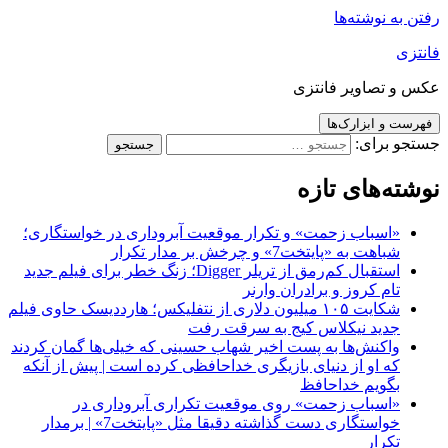
رفتن به نوشته‌ها
فانتزی
عکس و تصاویر فانتزی
فهرست و ابزارک‌ها
جستجو برای:
نوشته‌های تازه
«اسباب زحمت» و تکرار موقعیت آبروداری در خواستگاری؛
شباهت به «پایتخت7» و چرخش بر مدار تکرار
استقبال کم‌رمق از تریلر Digger؛ زنگ خطر برای فیلم جدید
تام کروز و برادران وارنر
شکایت ۱۰۵ میلیون دلاری از نتفلیکس؛ هارددیسک حاوی فیلم
جدید نیکلاس کیج به سرقت رفت
واکنش‌ها به پست اخیر شهاب حسینی که خیلی‌ها گمان کردند
که او از دنیای بازیگری خداحافظی کرده است | پیش از آنکه
بگویم خداحافظ
«اسباب زحمت» روی موقعیت تکراری آبروداری در
خواستگاری دست گذاشته دقیقا مثل «پایتخت7» | برمدار
تکرار