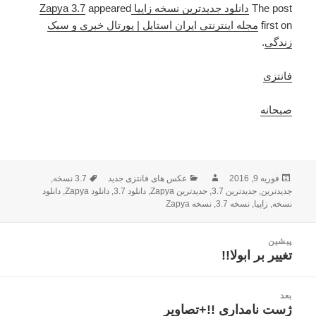
The post
دانلود جدیدترین نسخه زاپیا Zapya 3.7
appeared
first on
مجله اینترنتی ایران استایل | پورتال خبری و سبک
زندگی
.
فانتزی
صبحانه
فوریه 9, 2016
ارسال
نویسنده
دسته‌ها
عکس های فانتزی جدید
3.7 نسخه
برچسب‌ها
,
شده
جدیدترین
,
جدیدترین 3.7
,
جدیدترین Zapya
,
دانلود 3.7
,
دانلود Zapya
,
دانلود
نسخه
در
,
زاپیا
,
نسخه 3.7
,
نسخه Zapya
راهبری
پیشین
نوشته
تغییر بر ابولا!!
نوشته
قبلی:
بعد
ژست نامداری !!+تصاویر
نوشته