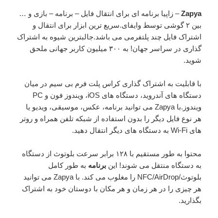
Zapya
– زاپیا برنامه ای برای انتقال فایل – برنامه – بازی و …
بین ۲ گوشی توسط وایفای.سریع ترین ابزار برای انتقال و
اشتراک فایل چند پلتفرمی می باشد.جالبترین شیوه به اشتراک
گذاری در سراسر جهان! به ۳۰۰ میلیون کاربر جهانی ملحق
شوید.
با قابلیت به اشتراک گذاری کراس پلت فرم بی سیم در میان
دستگاه های آندروید، دستگاه های iOS، ویندوز فون و PC
ویندوز.با Zapya می توانید برنامه، عکس، موسیقی، ویدیو یا
هر نوع فایل دیگر را بدون استفاده از شبکه تلفن همراه و روتر
های Wi-Fi به دستگاه های دیگر انتقال دهید.
محتوا به طور مستقیم با ۱۲۸ برابر سرعت بلوتوث از دستگاه
به دستگاه منتقل می شوند! این
برنامه
به طور کامل
بلوتوث/NFC/AirDrop را مغلوب می کند. با Zapya می توانید
هر چیزی را در هر زمان و هر مکان با دوستان خود به اشتراک
بگذارید.