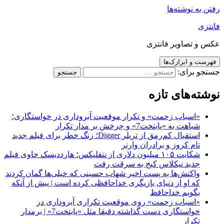
رفتن به نوشته‌ها
فانتزی
عکس و تصاویر فانتزی
فهرست و ابزارک‌ها
جستجو برای:
نوشته‌های تازه
«اسباب زحمت» و تکرار موقعیت آبروداری در خواستگاری؛
شباهت به «پایتخت7» و چرخش بر مدار تکرار
استقبال کم‌رمق از تریلر Digger؛ زنگ خطر برای فیلم جدید
تام کروز و برادران وارنر
شکایت ۱۰۵ میلیون دلاری از نتفلیکس؛ هارددیسک حاوی فیلم
جدید نیکلاس کیج به سرقت رفت
واکنش‌ها به پست اخیر شهاب حسینی که خیلی‌ها گمان کردند
که او از دنیای بازیگری خداحافظی کرده است | پیش از آنکه
بگویم خداحافظ
«اسباب زحمت» روی موقعیت تکراری آبروداری در
خواستگاری دست گذاشته دقیقا مثل «پایتخت7» | برمدار
تکرار