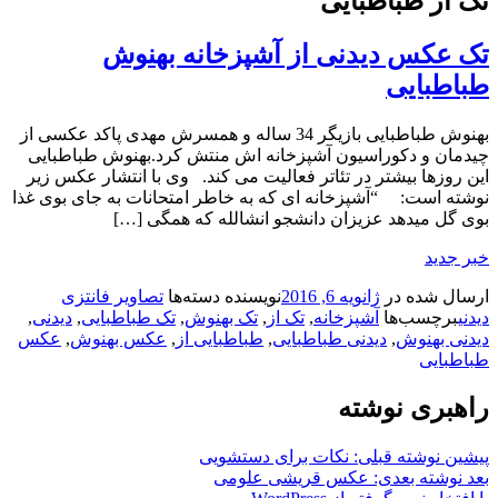
تک از طباطبایی
تک عکس دیدنی از آشپزخانه بهنوش
طباطبایی
بهنوش طباطبایی بازیگر 34 ساله و همسرش مهدی پاکد عکسی از
چیدمان و دکوراسیون آشپزخانه اش منتش کرد.بهنوش طباطبایی
این روزها بیشتر در تئاتر فعالیت می کند. وی با انتشار عکس زیر
نوشته است: “آشپزخانه ای كه به خاطر امتحانات به جای بوی غذا
بوی گل ميدهد عزيزان دانشجو انشالله كه همگی […]
خبر جدید
ارسال شده در
ژانویه 6, 2016
نویسنده
دسته‌ها
تصاویر فانتزی
دیدنی
برچسب‌ها
آشپزخانه
,
تک از
,
تک بهنوش
,
تک طباطبایی
,
دیدنی
,
دیدنی بهنوش
,
دیدنی طباطبایی
,
طباطبایی از
,
عکس بهنوش
,
عکس
طباطبایی
راهبری نوشته
پیشین
نوشته قبلی:
نکات برای دستشویی
بعد
نوشته بعدی:
عکس قریشی علومی