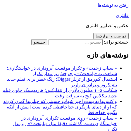
رفتن به نوشته‌ها
فانتزی
عکس و تصاویر فانتزی
فهرست و ابزارک‌ها
جستجو برای:
نوشته‌های تازه
«اسباب زحمت» و تکرار موقعیت آبروداری در خواستگاری؛
شباهت به «پایتخت7» و چرخش بر مدار تکرار
استقبال کم‌رمق از تریلر Digger؛ زنگ خطر برای فیلم جدید
تام کروز و برادران وارنر
شکایت ۱۰۵ میلیون دلاری از نتفلیکس؛ هارددیسک حاوی فیلم
جدید نیکلاس کیج به سرقت رفت
واکنش‌ها به پست اخیر شهاب حسینی که خیلی‌ها گمان کردند
که او از دنیای بازیگری خداحافظی کرده است | پیش از آنکه
بگویم خداحافظ
«اسباب زحمت» روی موقعیت تکراری آبروداری در
خواستگاری دست گذاشته دقیقا مثل «پایتخت7» | برمدار
تکرار