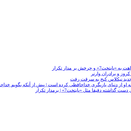
چرخش بر مدار تکرار
 او از دنیای بازیگری خداحافظی کرده است | پیش از آنکه بگویم خداح
دقیقا مثل «پایتخت7» | برمدار تکرار