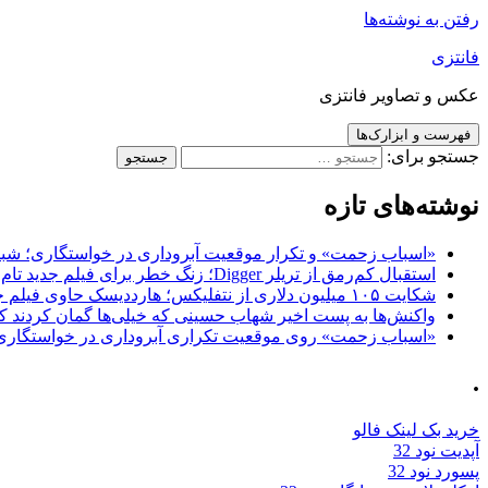
رفتن به نوشته‌ها
فانتزی
عکس و تصاویر فانتزی
فهرست و ابزارک‌ها
جستجو برای:
نوشته‌های تازه
«اسباب زحمت» و تکرار موقعیت آبروداری در خواستگاری؛ شباهت به «پایتخت7» و 
استقبال کم‌رمق از تریلر Digger؛ زنگ خطر برای فیلم جدید تام کروز و برادران وارنر
شکایت ۱۰۵ میلیون دلاری از نتفلیکس؛ هارددیسک حاوی فیلم جدید نیکلاس کیج به سرقت رفت
واکنش‌ها به پست اخیر شهاب حسینی که خیلی‌ها گمان کردند که
«اسباب زحمت» روی موقعیت تکراری آبروداری در خواستگاری دست گذاشته 
.
خرید بک لینک فالو
آپدیت نود 32
پسورد نود 32