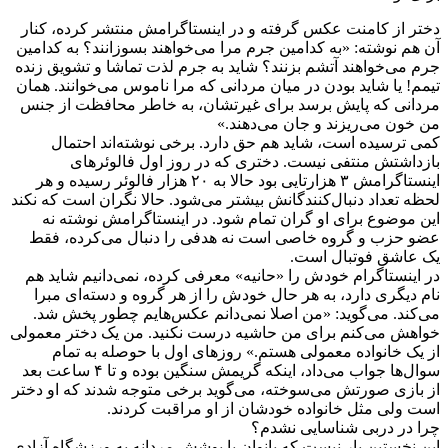
دختر از کامنت عکس گرفته و در اینستاگرامش منتشر کرده، کنار
آن هم نوشته: «به کدامین جرم مرا می‌خواهند بسوزانند؟ به کدامین
جرم می‌خواهند آتشم بزنند؟ شاید به جرم لذت تماشا و تشویق زنده
تیمم! یا شاید بودن در میان مردانی که مرا ناموس می‌خوانند. همان
مردانی که پایش برسد برای غیرتشان، به خاطر محافظت از جنس
من خون می‌ریزند و جان می‌دهند.»
کمی‌ ترسیده است، شاید هم حق دارد. برخی نوشته‌اند احتمال
بازداشتش منتفی نیست. دختری که در روز اول فالوئرهای
اینستاگرامش ۳ هزارتایی بود حالا به ۲۰ هزار فالوئر رسیده و هر
لحظه تعداد دنبال‌کنندگانش بیشتر می‌شود. حالا نگران است که نکند
این موضوع برای او گران تمام شود. در اینستاگرامش نوشته نه
عضو حزب و گروه خاصی است نه هدفی را دنبال می‌کرده، فقط
یک عاشق فوتبال است.
در اینستاگرام خودش را «حانیه» معرفی کرده، نمی‌دانیم شاید هم
نام دیگری دارد، به هر حال خودش را از هر گروه و دسته‌ای مبرا
می‌کند. می‌گوید: «من اصلا نمی‌دانم عکس‌هایم چطور پخش شد.
خواهش می‌کنم برای من حاشیه درست نکنید. من یک دختر معمولی
از یک خانواده معمولی هستم.» روزهای اول با حوصله به تمام
سوال‌ها جواب می‌داد، اینکه گریمش سنگین بوده و تا ۴ ساعت بعد
از بازی صورتش می‌سوخته، می‌گوید برخی متوجه شدند که او دختر
است ولی مثل خانواده‌ خودشان از او مراقبت کردند.
چرا در دربی شناسایی نشدم؟
این نخستین بار نیست که بانوان با پوشش مردانه به ورزشگاه آزادی