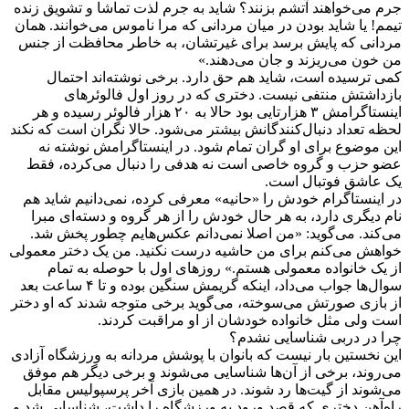
جرم می‌خواهند آتشم بزنند؟ شاید به جرم لذت تماشا و تشویق زنده
تیمم! یا شاید بودن در میان مردانی که مرا ناموس می‌خوانند. همان
مردانی که پایش برسد برای غیرتشان، به خاطر محافظت از جنس
من خون می‌ریزند و جان می‌دهند.»
کمی‌ ترسیده است، شاید هم حق دارد. برخی نوشته‌اند احتمال
بازداشتش منتفی نیست. دختری که در روز اول فالوئرهای
اینستاگرامش ۳ هزارتایی بود حالا به ۲۰ هزار فالوئر رسیده و هر
لحظه تعداد دنبال‌کنندگانش بیشتر می‌شود. حالا نگران است که نکند
این موضوع برای او گران تمام شود. در اینستاگرامش نوشته نه
عضو حزب و گروه خاصی است نه هدفی را دنبال می‌کرده، فقط
یک عاشق فوتبال است.
در اینستاگرام خودش را «حانیه» معرفی کرده، نمی‌دانیم شاید هم
نام دیگری دارد، به هر حال خودش را از هر گروه و دسته‌ای مبرا
می‌کند. می‌گوید: «من اصلا نمی‌دانم عکس‌هایم چطور پخش شد.
خواهش می‌کنم برای من حاشیه درست نکنید. من یک دختر معمولی
از یک خانواده معمولی هستم.» روزهای اول با حوصله به تمام
سوال‌ها جواب می‌داد، اینکه گریمش سنگین بوده و تا ۴ ساعت بعد
از بازی صورتش می‌سوخته، می‌گوید برخی متوجه شدند که او دختر
است ولی مثل خانواده‌ خودشان از او مراقبت کردند.
چرا در دربی شناسایی نشدم؟
این نخستین بار نیست که بانوان با پوشش مردانه به ورزشگاه آزادی
می‌روند، برخی از آن‌ها شناسایی می‌شوند و برخی دیگر هم موفق
می‌شوند از گیت‌ها رد شوند. در همین بازی آخر پرسپولیس مقابل
راه‌آهن دختری که قصد ورود به ورزشگاه را داشت، شناسایی شد و