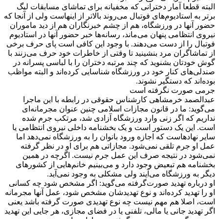
البته قطعا آمار دخترانی که مخفیانه برای تماشای مسابقات لیگ
برتر به استادیوم‌های فوتبال می‌روند بالاتر از اینهاست ولی از آنجا که
حضور آنها در ورزشگاه، هم از چشم خبرنگاران هم از دید ماموران
نیروی انتظامی‌ پنهان می‌ماند، رسانه‌ها خبر حضور آنها در استادیوم
فوتبال را از دست می‌دهند. با وجود این کافی است پای حرف برخی
از تماشاگران مرد بنشینید تا وقتی از خاطرات خود حرف می‌زنند با
گوش خودتان بشنوید که چند مرتبه دختران را با لباسی پسرانه در
صندلی‌های کنار خود در ورزشگاه شناسایی کرده‌اند و البته مواظب
بوده‌اند که دستگیر نشوند.
جرمی‌ صورت نگرفته است
عبدالصمد خرمشاهی کارشناس حقوقی در رابطه با این ماجرا
می‌گوید: ما در قانون مجازات اسلامی‌ چنین عنوان مجرمانه‌ای
نداریم که اگر زنی وارد ورزشگاه آزادی شد، مرتکب جرم شده
است. این یک دستور است و یک بخشنامه داخلی نیروی انتظامی‌ یا
سایر نهادهاست که اجازه ورود بانوان را به ورزشگاه نمی‌دهد اما
عمل او جرم تلقی نمی‌شود. مجازاتی هم برای او در نظر گرفته
نمی‌شود در نتیجه صرف این عمل جرم نیست. اگرچه در همین
بخشنامه هم تبعیض وجود دارد و می‌بینیم خانم‌هایی از کشورهای
دیگر به ورزشگاه می‌آیند ولی مشکلی به وجود نمی‌آید.
او درباره تهدید صورت‌گرفته می‌گوید: اگر مشخص شود چه کسانی
او را تهدید کرده‌اند و نوع تهدیدشان مشخص شود، عمل آنها مجرمانه
است، اصلا هم مهم نیست چه نوع تهدیدی صورت گرفته باشد یعنی
اگر تهدید جانی یا مالی، تلفنی یا در فضای مجازی، هر جایی این تهدید