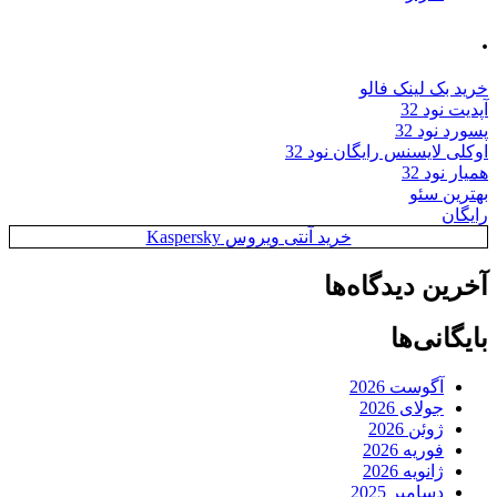
.
خرید بک لینک فالو
آپدیت نود 32
پسورد نود 32
اوکلی لایسنس رایگان نود 32
همیار نود 32
بهترین سئو
رایگان
خرید آنتی ویروس Kaspersky
آخرین دیدگاه‌ها
بایگانی‌ها
آگوست 2026
جولای 2026
ژوئن 2026
فوریه 2026
ژانویه 2026
دسامبر 2025