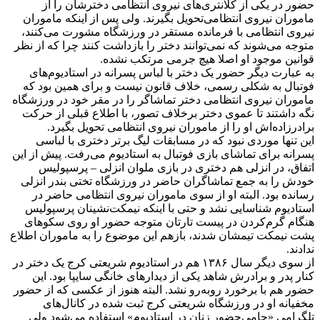
حضور در یکی از کلانتری‌های نیروی انتظامی‌ دخترشان را از
ماموران نیروی انتظامی‌تحویل بگیرند. ولی پس از اینکه ماموران
نیروی انتظامی‌ با فرمانده مستقر در ورزشگاه مشورت می‌کنند،
متوجه می‌شوند که نمی‌توانند دختر را بازداشت کنند چرا که از نظر
قوانین موجود او اصلا هیچ جرمی‌ مرتکب نشده.
به عبارت دیگر حضور یک دختر با لباس پسرانه در استادیوم‌های
فوتبال به شکلی رسمی، خلاف قانون نیست و برای همین بود که
ماموران نیروی انتظامی‌ دختر تماشاگر را در مقر خود در ورزشگاه
نگه داشتند تا عموی دختر برخلاف تصور، با اطلاع قبلی از حرکت
برادرزاده‌اش او را از ماموران نیروی انتظامی‌ تحویل بگیرد.
این تنها موردی نبود که در مسابقات لیگ برتر دختری با لباسی
پسرانه برای تماشای بازی فوتبال به استادیوم می‌رفت. پیش از این
اتفاق، در انزلی هم دختری در بازی ملوان انزلی – پرسپولیس
خودش را به جمع تماشاگران حاضر در ورزشگاه تختی بندر انزلی
رسانده بود. البته او از سوی ماموران نیروی انتظامی‌ حاضر در
استادیوم شناسایی نشد و حتی با اینکه نیمکت‌نشینان پرسپولیس
هنگام گرم‌کردن در پیست تارتان متوجه حضور او روی سکوهای
پشت نیمکت تیمشان شدند، بازهم این موضوع را به ماموران اطلاع
ندادند.
از سوی دیگر سال ۱۳۸۶ هم در استادیوم شریعتی کرج یک دختر در
کنار پدر و برادرش شاهد یکی از دیدارهای خانگی سایپا بود. این
حضور هم با برخورد روبه‌رو نشد. البته هنوز از عکسی که از حضور
مخفیانه او در ورزشگاه شریعتی کرج ثبت شده در کانال‌های
تلگرامی‌ «حامی‌حضور زنان در استادیوم» استفاده می‌شود ولی