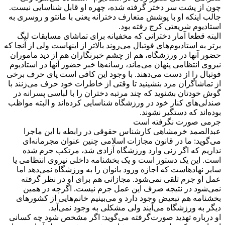
چون از پشت سر دختر گرفته شده، چهره او قابل شناسایی نیست.
جالب اینکه او با پوشش متعارف دخترانه یعنی با مانتو و روسری به
استادیوم شریعتی کرج رفته بود.
البته قطعا آمار دخترانی که مخفیانه برای تماشای مسابقات لیگ
برتر به استادیوم‌های فوتبال می‌روند بالاتر از اینهاست ولی از آنجا که
حضور آنها در ورزشگاه، هم از چشم خبرنگاران هم از دید ماموران
نیروی انتظامی‌ پنهان می‌ماند، رسانه‌ها خبر حضور آنها در استادیوم
فوتبال را از دست می‌دهند. با وجود این کافی است پای حرف برخی
از تماشاگران مرد بنشینید تا وقتی از خاطرات خود حرف می‌زنند با
گوش خودتان بشنوید که چند مرتبه دختران را با لباسی پسرانه در
صندلی‌های کنار خود در ورزشگاه شناسایی کرده‌اند و البته مواظب
بوده‌اند که دستگیر نشوند.
جرمی‌ صورت نگرفته است
عبدالصمد خرمشاهی کارشناس حقوقی در رابطه با این ماجرا
می‌گوید: ما در قانون مجازات اسلامی‌ چنین عنوان مجرمانه‌ای
نداریم که اگر زنی وارد ورزشگاه آزادی شد، مرتکب جرم شده
است. این یک دستور است و یک بخشنامه داخلی نیروی انتظامی‌ یا
سایر نهادهاست که اجازه ورود بانوان را به ورزشگاه نمی‌دهد اما
عمل او جرم تلقی نمی‌شود. مجازاتی هم برای او در نظر گرفته
نمی‌شود در نتیجه صرف این عمل جرم نیست. اگرچه در همین
بخشنامه هم تبعیض وجود دارد و می‌بینیم خانم‌هایی از کشورهای
دیگر به ورزشگاه می‌آیند ولی مشکلی به وجود نمی‌آید.
او درباره تهدید صورت‌گرفته می‌گوید: اگر مشخص شود چه کسانی