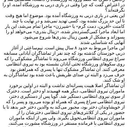
در اعتراض گفت که چرا وقتی در بازی دربی به ورزشگاه آمده، او را
نگرفته‌اند؟
این یعنی در بازی دربی به ورزشگاه آمده بود. موضوع اما هیچ وقت
تا این حد بزرگ نشده بود، کسی تهدید نمی‌شد و در نهایت با چند
کامنت «آفرین، دمت گرم» یا «شیرزن» ماجرا تمام می‌شد، این بار
اما ابعاد ماجرا کمی‌گسترده‌تر شده، «زینال بندری» می‌خواهد او را
بسوزاند و مشکل از همین زینال بندری‌ها شروع می‌شود.
آنهایی که شناسایی شدند
این ماجرا مربوط به حدود ۸ سال پیش است. نیم‌ساعتی از آغاز
دربی خوزستان گذشته بود که چند نفر از تماشاگران آبادانی مسابقه
سراغ نیروی انتظامی‌ ورزشگاه می‌روند تا تماشاگر مشکوکی را که
روی سکوهای ورزشگاه تختی آبادان نشسته بود به نیروی انتظامی‌
معرفی کنند. آن تماشاگر مشکوک تنها با پسری که همراهش بود
حرف می‌زد و البته تن صدای ظریفش باعث شده بود تماشاگران به
او شک کنند.
آن تماشاگر اصلا هیبت پسرانه‌ای نداشت و البته در اولین برخورد
ماموران نیروی انتظامی، دیگر همه فهمیدند او دختر است. دخترک
از سوی نیروی انتظامی‌ دستگیر شد. گویا پس از دستگیری دختر،
نیروی انتظامی‌ سراغ پسری که همراه او بوده می‌رود و پسر را که
از خویشاوندان دختر بود، مجبور می‌کند به والدین دختر خبر بدهد تا با
حضور در یکی از کلانتری‌های نیروی انتظامی‌ دخترشان را از
ماموران نیروی انتظامی‌تحویل بگیرند. ولی پس از اینکه ماموران
نیروی انتظامی‌ با فرمانده مستقر در ورزشگاه مشورت می‌کنند،