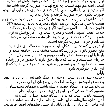
او را تهدید کرده‌اند و نوع تهدیدشان مشخص شود، عمل آنها مجرمانه
است، اصلا هم مهم نیست چه نوع تهدیدی صورت گرفته باشد یعنی
اگر تهدید جانی یا مالی، تلفنی یا در فضای مجازی، هر جایی این تهدید
صورت بگیرد، جرم صورت گرفته و مجازات دارد.
خرمشاهی درباره اینکه تغییر پوشش یک زن به صورت یک مرد، جرم
هست یا خیر، می‌گوید: این هم عنوان مجرمانه‌ای ندارد. ماده ۶۳۷
قانون مجازات اسلامی‌ می‌گوید اگر زنی حجابش را رعایت نکند،
خلاف عفت عمومی‌ است و مجرم است ولی اگر پوشش به نوعی
عوض شود که عفت عمومی‌ جریحه‌دار نشود، مشکلی به وجود
نمی‌آید و جرمی‌ صورت نگرفته است.
او در پایان گفت: این مشکل باید به صورت معقولانه‌ای حل شود.
منع حضور بانوان در ورزشگاه سبب مشکلاتی در جامعه شده و
بارها با این موضوعات در جامعه روبه‌رو شده‌ایم. مسئولان باید
چاره‌ای بیندیشند و بدانند که بانوان حق دارند با حضور در ورزشگاه
مسابقات را ببینند. این همه نیرو و هزینه نباید صرف این شود که از
این اتفاق جلوگیری شود.
پایان
«حانیه» سوژه روز است. او چند روز دیگر شهرتش را بر باد می‌دهد
و همه فراموشش می‌کنند اما دختران و زنان ایرانی مصرانه
می‌خواهند در ورزشگاه حضور داشته باشند و تیم‌های محبوبشان را
تشویق کنند؛ اتفاقی که به این زودی‌ها تحقق نمی‌یابد. حانیه نه
نخستین بانویی است که در ورزشگاه حضور پیدا می‌کند و نه
آخرینشان، سال‌هاست این داستان ادامه دارد و ادامه خواهد داشت.
این ماجرا یک پایان باز دارد؛ پایانی از جنس فیلم‌های اصغر فرهادی.