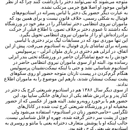
متوجه می‌شوند که نمی‌توانند دختر را بازداشت کنند چرا که از نظر
قوانین موجود او اصلا هیچ جرمی‌ مرتکب نشده.
به عبارت دیگر حضور یک دختر با لباس پسرانه در استادیوم‌های
فوتبال به شکلی رسمی، خلاف قانون نیست و برای همین بود که
ماموران نیروی انتظامی‌ دختر تماشاگر را در مقر خود در ورزشگاه
نگه داشتند تا عموی دختر برخلاف تصور، با اطلاع قبلی از حرکت
برادرزاده‌اش او را از ماموران نیروی انتظامی‌ تحویل بگیرد.
این تنها موردی نبود که در مسابقات لیگ برتر دختری با لباسی
پسرانه برای تماشای بازی فوتبال به استادیوم می‌رفت. پیش از این
اتفاق، در انزلی هم دختری در بازی ملوان انزلی – پرسپولیس
خودش را به جمع تماشاگران حاضر در ورزشگاه تختی بندر انزلی
رسانده بود. البته او از سوی ماموران نیروی انتظامی‌ حاضر در
استادیوم شناسایی نشد و حتی با اینکه نیمکت‌نشینان پرسپولیس
هنگام گرم‌کردن در پیست تارتان متوجه حضور او روی سکوهای
پشت نیمکت تیمشان شدند، بازهم این موضوع را به ماموران اطلاع
ندادند.
از سوی دیگر سال ۱۳۸۶ هم در استادیوم شریعتی کرج یک دختر در
کنار پدر و برادرش شاهد یکی از دیدارهای خانگی سایپا بود. این
حضور هم با برخورد روبه‌رو نشد. البته هنوز از عکسی که از حضور
مخفیانه او در ورزشگاه شریعتی کرج ثبت شده در کانال‌های
تلگرامی‌ «حامی‌حضور زنان در استادیوم» استفاده می‌شود ولی
چون از پشت سر دختر گرفته شده، چهره او قابل شناسایی نیست.
جالب اینکه او با پوشش متعارف دخترانه یعنی با مانتو و روسری به
استادیوم شریعتی کرج رفته بود.