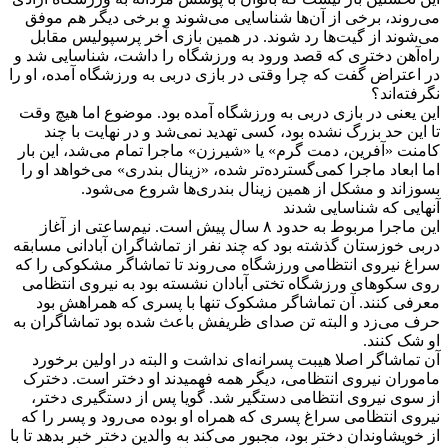
می‌روند، برخی از آن‌ها شناسایی می‌شوند و برخی دیگر هم موفق
می‌شوند از گیت‌ها رد شوند. در همین بازی آخر پرسپولیس مقابل
راه‌آهن دختری که قصد ورود به ورزشگاه را داشت، شناسایی شد و
در اعتراض گفت که چرا وقتی در بازی دربی به ورزشگاه آمده، او را
نگرفته‌اند؟
این یعنی در بازی دربی به ورزشگاه آمده بود. موضوع اما هیچ وقت
تا این حد بزرگ نشده بود، کسی تهدید نمی‌شد و در نهایت با چند
کامنت «آفرین، دمت گرم» یا «شیرزن» ماجرا تمام می‌شد، این بار
اما ابعاد ماجرا کمی‌گسترده‌تر شده، «زینال بندری» می‌خواهد او را
بسوزاند و مشکل از همین زینال بندری‌ها شروع می‌شود.
آنهایی که شناسایی شدند
این ماجرا مربوط به حدود ۸ سال پیش است. نیم‌ساعتی از آغاز
دربی خوزستان گذشته بود که چند نفر از تماشاگران آبادانی مسابقه
سراغ نیروی انتظامی‌ ورزشگاه می‌روند تا تماشاگر مشکوکی را که
روی سکوهای ورزشگاه تختی آبادان نشسته بود به نیروی انتظامی‌
معرفی کنند. آن تماشاگر مشکوک تنها با پسری که همراهش بود
حرف می‌زد و البته تن صدای ظریفش باعث شده بود تماشاگران به
او شک کنند.
آن تماشاگر اصلا هیبت پسرانه‌ای نداشت و البته در اولین برخورد
ماموران نیروی انتظامی، دیگر همه فهمیدند او دختر است. دخترک
از سوی نیروی انتظامی‌ دستگیر شد. گویا پس از دستگیری دختر،
نیروی انتظامی‌ سراغ پسری که همراه او بوده می‌رود و پسر را که
از خویشاوندان دختر بود، مجبور می‌کند به والدین دختر خبر بدهد تا با