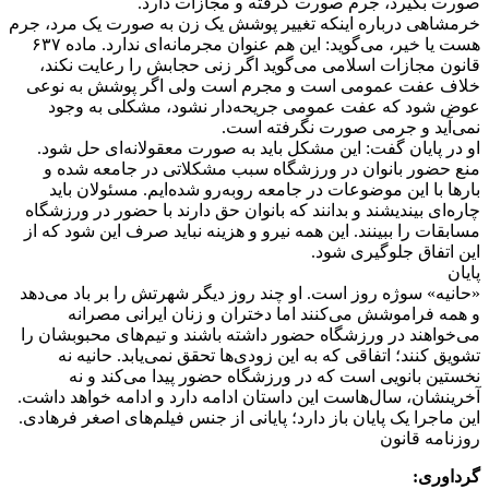
صورت بگیرد، جرم صورت گرفته و مجازات دارد.
خرمشاهی درباره اینکه تغییر پوشش یک زن به صورت یک مرد، جرم
هست یا خیر، می‌گوید: این هم عنوان مجرمانه‌ای ندارد. ماده ۶۳۷
قانون مجازات اسلامی‌ می‌گوید اگر زنی حجابش را رعایت نکند،
خلاف عفت عمومی‌ است و مجرم است ولی اگر پوشش به نوعی
عوض شود که عفت عمومی‌ جریحه‌دار نشود، مشکلی به وجود
نمی‌آید و جرمی‌ صورت نگرفته است.
او در پایان گفت: این مشکل باید به صورت معقولانه‌ای حل شود.
منع حضور بانوان در ورزشگاه سبب مشکلاتی در جامعه شده و
بارها با این موضوعات در جامعه روبه‌رو شده‌ایم. مسئولان باید
چاره‌ای بیندیشند و بدانند که بانوان حق دارند با حضور در ورزشگاه
مسابقات را ببینند. این همه نیرو و هزینه نباید صرف این شود که از
این اتفاق جلوگیری شود.
پایان
«حانیه» سوژه روز است. او چند روز دیگر شهرتش را بر باد می‌دهد
و همه فراموشش می‌کنند اما دختران و زنان ایرانی مصرانه
می‌خواهند در ورزشگاه حضور داشته باشند و تیم‌های محبوبشان را
تشویق کنند؛ اتفاقی که به این زودی‌ها تحقق نمی‌یابد. حانیه نه
نخستین بانویی است که در ورزشگاه حضور پیدا می‌کند و نه
آخرینشان، سال‌هاست این داستان ادامه دارد و ادامه خواهد داشت.
این ماجرا یک پایان باز دارد؛ پایانی از جنس فیلم‌های اصغر فرهادی.
روزنامه قانون
گرداوری: