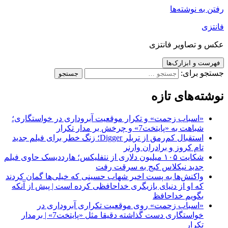
رفتن به نوشته‌ها
فانتزی
عکس و تصاویر فانتزی
فهرست و ابزارک‌ها
جستجو برای:
نوشته‌های تازه
«اسباب زحمت» و تکرار موقعیت آبروداری در خواستگاری؛
شباهت به «پایتخت7» و چرخش بر مدار تکرار
استقبال کم‌رمق از تریلر Digger؛ زنگ خطر برای فیلم جدید
تام کروز و برادران وارنر
شکایت ۱۰۵ میلیون دلاری از نتفلیکس؛ هارددیسک حاوی فیلم
جدید نیکلاس کیج به سرقت رفت
واکنش‌ها به پست اخیر شهاب حسینی که خیلی‌ها گمان کردند
که او از دنیای بازیگری خداحافظی کرده است | پیش از آنکه
بگویم خداحافظ
«اسباب زحمت» روی موقعیت تکراری آبروداری در
خواستگاری دست گذاشته دقیقا مثل «پایتخت7» | برمدار
تکرار