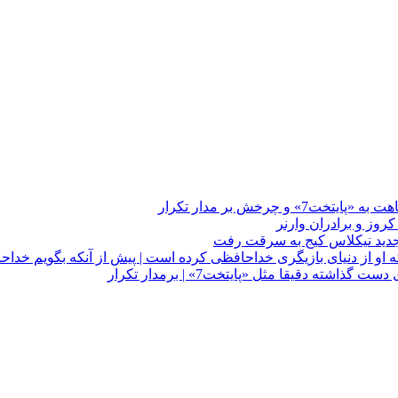
چرخش بر مدار تکرار
 او از دنیای بازیگری خداحافظی کرده است | پیش از آنکه بگویم خداح
دقیقا مثل «پایتخت7» | برمدار تکرار