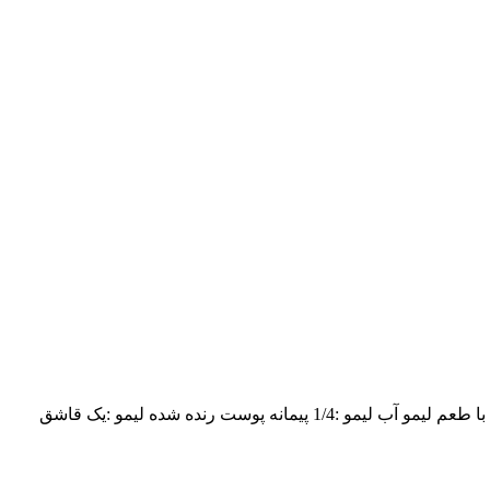
ران مرغ با طعم لیمو غذایی بسیار خوشمزه و لذیذ است که اگر یک بار این غذا را امتحان کنید شیفته طعمش خواهید شد. مواد برای ران مرغ با طعم لیمو آب لیمو :1/4 پیمانه پوست رنده شده لیمو :یک قاشق