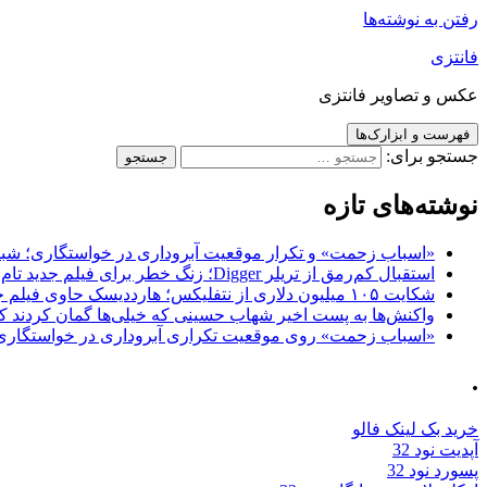
رفتن به نوشته‌ها
فانتزی
عکس و تصاویر فانتزی
فهرست و ابزارک‌ها
جستجو برای:
نوشته‌های تازه
«اسباب زحمت» و تکرار موقعیت آبروداری در خواستگاری؛ شباهت به «پایتخت7» و 
استقبال کم‌رمق از تریلر Digger؛ زنگ خطر برای فیلم جدید تام کروز و برادران وارنر
شکایت ۱۰۵ میلیون دلاری از نتفلیکس؛ هارددیسک حاوی فیلم جدید نیکلاس کیج به سرقت رفت
واکنش‌ها به پست اخیر شهاب حسینی که خیلی‌ها گمان کردند که
«اسباب زحمت» روی موقعیت تکراری آبروداری در خواستگاری دست گذاشته 
.
خرید بک لینک فالو
آپدیت نود 32
پسورد نود 32