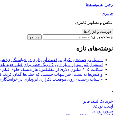
رفتن به نوشته‌ها
فانتزی
عکس و تصاویر فانتزی
فهرست و ابزارک‌ها
جستجو برای:
نوشته‌های تازه
«اسباب زحمت» و تکرار موقعیت آبروداری در خواستگاری؛ شباهت به «پایتخت7» و 
استقبال کم‌رمق از تریلر Digger؛ زنگ خطر برای فیلم جدید تام کروز و برادران وارنر
شکایت ۱۰۵ میلیون دلاری از نتفلیکس؛ هارددیسک حاوی فیلم جدید نیکلاس کیج به سرقت رفت
واکنش‌ها به پست اخیر شهاب حسینی که خیلی‌ها گمان کردند که
«اسباب زحمت» روی موقعیت تکراری آبروداری در خواستگاری دست گذاشته 
.
خرید بک لینک فالو
آپدیت نود 32
پسورد نود 32