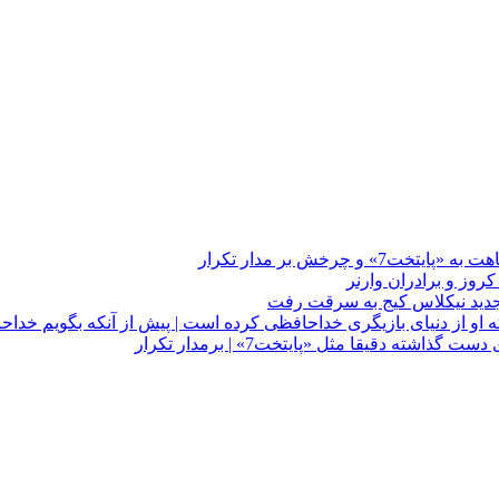
چرخش بر مدار تکرار
 او از دنیای بازیگری خداحافظی کرده است | پیش از آنکه بگویم خداح
دقیقا مثل «پایتخت7» | برمدار تکرار