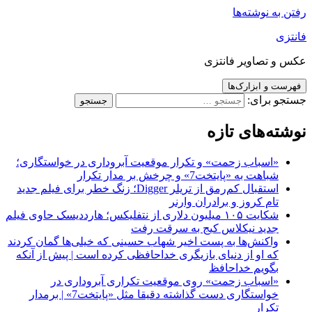
رفتن به نوشته‌ها
فانتزی
عکس و تصاویر فانتزی
فهرست و ابزارک‌ها
جستجو برای:
نوشته‌های تازه
«اسباب زحمت» و تکرار موقعیت آبروداری در خواستگاری؛
شباهت به «پایتخت7» و چرخش بر مدار تکرار
استقبال کم‌رمق از تریلر Digger؛ زنگ خطر برای فیلم جدید
تام کروز و برادران وارنر
شکایت ۱۰۵ میلیون دلاری از نتفلیکس؛ هارددیسک حاوی فیلم
جدید نیکلاس کیج به سرقت رفت
واکنش‌ها به پست اخیر شهاب حسینی که خیلی‌ها گمان کردند
که او از دنیای بازیگری خداحافظی کرده است | پیش از آنکه
بگویم خداحافظ
«اسباب زحمت» روی موقعیت تکراری آبروداری در
خواستگاری دست گذاشته دقیقا مثل «پایتخت7» | برمدار
تکرار