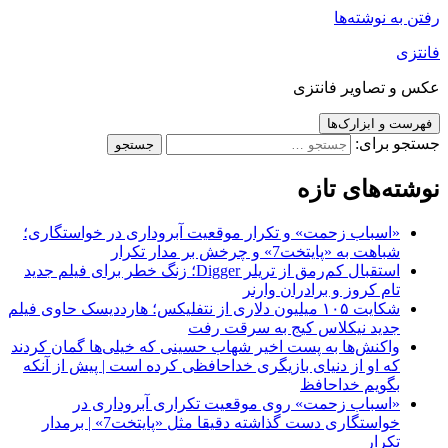
رفتن به نوشته‌ها
فانتزی
عکس و تصاویر فانتزی
فهرست و ابزارک‌ها
جستجو برای:
نوشته‌های تازه
«اسباب زحمت» و تکرار موقعیت آبروداری در خواستگاری؛
شباهت به «پایتخت7» و چرخش بر مدار تکرار
استقبال کم‌رمق از تریلر Digger؛ زنگ خطر برای فیلم جدید
تام کروز و برادران وارنر
شکایت ۱۰۵ میلیون دلاری از نتفلیکس؛ هارددیسک حاوی فیلم
جدید نیکلاس کیج به سرقت رفت
واکنش‌ها به پست اخیر شهاب حسینی که خیلی‌ها گمان کردند
که او از دنیای بازیگری خداحافظی کرده است | پیش از آنکه
بگویم خداحافظ
«اسباب زحمت» روی موقعیت تکراری آبروداری در
خواستگاری دست گذاشته دقیقا مثل «پایتخت7» | برمدار
تکرار