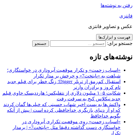
رفتن به نوشته‌ها
فانتزی
عکس و تصاویر فانتزی
فهرست و ابزارک‌ها
جستجو برای:
نوشته‌های تازه
«اسباب زحمت» و تکرار موقعیت آبروداری در خواستگاری؛
شباهت به «پایتخت7» و چرخش بر مدار تکرار
استقبال کم‌رمق از تریلر Digger؛ زنگ خطر برای فیلم جدید
تام کروز و برادران وارنر
شکایت ۱۰۵ میلیون دلاری از نتفلیکس؛ هارددیسک حاوی فیلم
جدید نیکلاس کیج به سرقت رفت
واکنش‌ها به پست اخیر شهاب حسینی که خیلی‌ها گمان کردند
که او از دنیای بازیگری خداحافظی کرده است | پیش از آنکه
بگویم خداحافظ
«اسباب زحمت» روی موقعیت تکراری آبروداری در
خواستگاری دست گذاشته دقیقا مثل «پایتخت7» | برمدار
تکرار