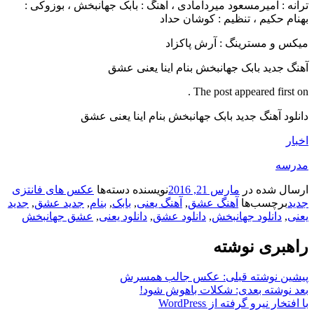
ترانه : امیرمسعود میردامادی ، آهنگ : بابک جهانبخش ، بوزوکی :
بهنام حکیم ، تنظیم : کوشان حداد
میکس و مسترینگ : آرش پاکزاد
آهنگ جدید بابک جهانبخش بنام اینا یعنی عشق
The post appeared first on .
دانلود آهنگ جدید بابک جهانبخش بنام اینا یعنی عشق
اخبار
مدرسه
ارسال شده در
مارس 21, 2016
نویسنده
دسته‌ها
عکس های فانتزی
جدید
برچسب‌ها
آهنگ عشق
,
آهنگ یعنی
,
بابک
,
بنام
,
جدید عشق
,
جدید
یعنی
,
دانلود جهانبخش
,
دانلود عشق
,
دانلود یعنی
,
عشق جهانبخش
راهبری نوشته
پیشین
نوشته قبلی:
عکس جالب همسرش
بعد
نوشته بعدی:
شکلات باهوش شود!
با افتخار نیرو گرفته از WordPress