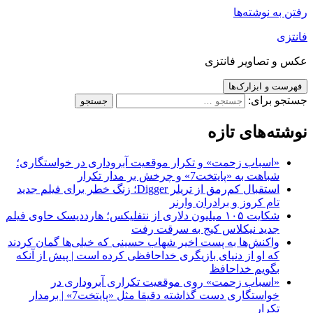
رفتن به نوشته‌ها
فانتزی
عکس و تصاویر فانتزی
فهرست و ابزارک‌ها
جستجو برای:
نوشته‌های تازه
«اسباب زحمت» و تکرار موقعیت آبروداری در خواستگاری؛
شباهت به «پایتخت7» و چرخش بر مدار تکرار
استقبال کم‌رمق از تریلر Digger؛ زنگ خطر برای فیلم جدید
تام کروز و برادران وارنر
شکایت ۱۰۵ میلیون دلاری از نتفلیکس؛ هارددیسک حاوی فیلم
جدید نیکلاس کیج به سرقت رفت
واکنش‌ها به پست اخیر شهاب حسینی که خیلی‌ها گمان کردند
که او از دنیای بازیگری خداحافظی کرده است | پیش از آنکه
بگویم خداحافظ
«اسباب زحمت» روی موقعیت تکراری آبروداری در
خواستگاری دست گذاشته دقیقا مثل «پایتخت7» | برمدار
تکرار