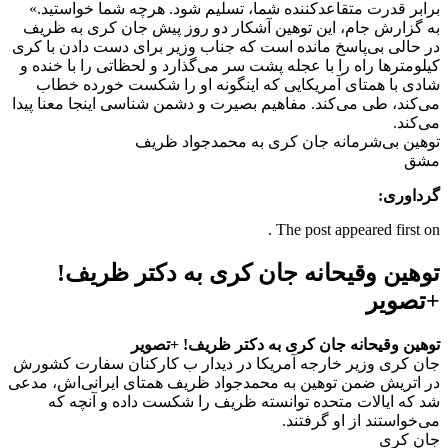
برابر قدرت متقاعدکننده شما، تسلیم شود. هرچه شما خواستید.»
به گزارش جام، این توهین آشکار دو روز پیش جان کری به ظریف
در حالی بی‌پاسخ مانده است که جناب وزیر برای دست دادن با کری
کیلومترها راه را با عجله پشت سر می‌گذارد و لحظاتی را با خنده و
شادی با همتای آمریکایی که اینگونه او را شکست خورده خطاب
می‌کند، طی می‌کند. مفاهیم بصیرت و دشمن شناسی اینجا معنا پیدا
می‌کند.
توهین بی‌شرمانه جان کری به محمدجواد ظریف
مشق
گرداوری:
The post appeared first on .
توهین وقیحانه جان کری به دکتر ظریف!
+تصویر
توهین وقیحانه جان کری به دکتر ظریف! +تصویر
جان کری وزیر خارجه آمریکا در دیدار ب کارکنان سفارت کشورش
در اتریش ضمن توهین به محمدجواد ظریف همتای ایرانی‌اش، مدعی
شد که ایالات متحده توانسته ظریف را شکست داده و آنچه که
می‌خواستند از او گرفتند.
جان کری