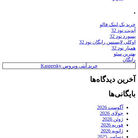
.
خرید بک لینک فالو
آپدیت نود 32
پسورد نود 32
اوکلی لایسنس رایگان نود 32
همیار نود 32
بهترین سئو
رایگان
خرید آنتی ویروس Kaspersky
آخرین دیدگاه‌ها
بایگانی‌ها
آگوست 2026
جولای 2026
ژوئن 2026
فوریه 2026
ژانویه 2026
دسامبر 2025