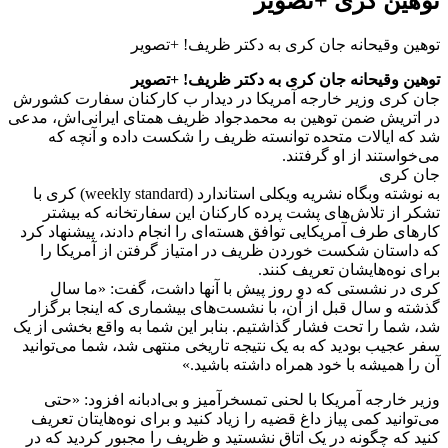
توهین کری +تصویر
توهین وقیحانه جان کری به دکتر ظریف! +تصویر
توهین وقیحانه جان کری به دکتر ظریف! +تصویر
جان کری وزیر خارجه آمریکا در دیدار ب کارکنان سفارت کشورش
در اتریش ضمن توهین به محمدجواد ظریف همتای ایرانی‌اش، مدعی
شد که ایالات متحده توانسته ظریف را شکست داده و آنچه که
می‌خواستند از او گرفتند.
جان کری
به نوشته وبگاه نشریه ویکلی استاندارد (weekly standard) کری با
تشکر از تلاش‌های پشت پرده کارکنان این سفارتخانه که بیشتر
کارهای طرف آمریکایی توافق هسته‌ای را انجام دادند، پیشنهاد کرد
که داستان شکست خوردن ظریف در امتیاز گرفتن از آمریکا را
برای نوه‌هایشان تعریف کنند.
کری در نشستی که دو روز پیش با آنها داشت، گفت: «ما سال
گذشته و سال قبل از آن، با نشست‌های بیشماری که اینجا برگزار
شد، شما را تحت فشار گذاشتیم. بنابر این شما به واقع بخشی از یک
سفر عجیب بودید که به یک نتیجه تاریخی منتهی شد، شما می‌توانید
آن را همیشه با خود همراه داشته باشید.»
وزیر خارجه آمریکا با لحنی تمسخرآمیز و بی‌ادبانه افزود: «حتی
می‌توانید کمی پیاز داغ قضیه را زیاد کنید و برای نوه‌هایتان تعریف
کنید که چگونه در یک اتاق نشستید و ظریف را مجبور کردید که در