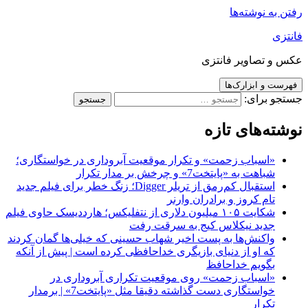
رفتن به نوشته‌ها
فانتزی
عکس و تصاویر فانتزی
فهرست و ابزارک‌ها
جستجو برای:
نوشته‌های تازه
«اسباب زحمت» و تکرار موقعیت آبروداری در خواستگاری؛
شباهت به «پایتخت7» و چرخش بر مدار تکرار
استقبال کم‌رمق از تریلر Digger؛ زنگ خطر برای فیلم جدید
تام کروز و برادران وارنر
شکایت ۱۰۵ میلیون دلاری از نتفلیکس؛ هارددیسک حاوی فیلم
جدید نیکلاس کیج به سرقت رفت
واکنش‌ها به پست اخیر شهاب حسینی که خیلی‌ها گمان کردند
که او از دنیای بازیگری خداحافظی کرده است | پیش از آنکه
بگویم خداحافظ
«اسباب زحمت» روی موقعیت تکراری آبروداری در
خواستگاری دست گذاشته دقیقا مثل «پایتخت7» | برمدار
تکرار