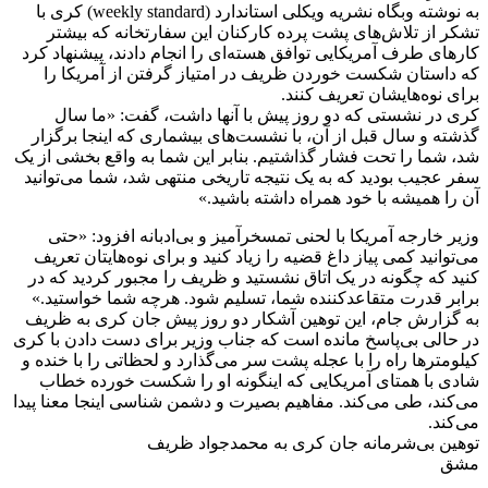
به نوشته وبگاه نشریه ویکلی استاندارد (weekly standard) کری با
تشکر از تلاش‌های پشت پرده کارکنان این سفارتخانه که بیشتر
کارهای طرف آمریکایی توافق هسته‌ای را انجام دادند، پیشنهاد کرد
که داستان شکست خوردن ظریف در امتیاز گرفتن از آمریکا را
برای نوه‌هایشان تعریف کنند.
کری در نشستی که دو روز پیش با آنها داشت، گفت: «ما سال
گذشته و سال قبل از آن، با نشست‌های بیشماری که اینجا برگزار
شد، شما را تحت فشار گذاشتیم. بنابر این شما به واقع بخشی از یک
سفر عجیب بودید که به یک نتیجه تاریخی منتهی شد، شما می‌توانید
آن را همیشه با خود همراه داشته باشید.»
وزیر خارجه آمریکا با لحنی تمسخرآمیز و بی‌ادبانه افزود: «حتی
می‌توانید کمی پیاز داغ قضیه را زیاد کنید و برای نوه‌هایتان تعریف
کنید که چگونه در یک اتاق نشستید و ظریف را مجبور کردید که در
برابر قدرت متقاعدکننده شما، تسلیم شود. هرچه شما خواستید.»
به گزارش جام، این توهین آشکار دو روز پیش جان کری به ظریف
در حالی بی‌پاسخ مانده است که جناب وزیر برای دست دادن با کری
کیلومترها راه را با عجله پشت سر می‌گذارد و لحظاتی را با خنده و
شادی با همتای آمریکایی که اینگونه او را شکست خورده خطاب
می‌کند، طی می‌کند. مفاهیم بصیرت و دشمن شناسی اینجا معنا پیدا
می‌کند.
توهین بی‌شرمانه جان کری به محمدجواد ظریف
مشق