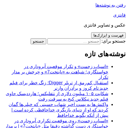
رفتن به نوشته‌ها
فانتزی
عکس و تصاویر فانتزی
فهرست و ابزارک‌ها
جستجو برای:
نوشته‌های تازه
«اسباب زحمت» و تکرار موقعیت آبروداری در
خواستگاری؛ شباهت به «پایتخت7» و چرخش بر مدار
تکرار
استقبال کم‌رمق از تریلر Digger؛ زنگ خطر برای فیلم
جدید تام کروز و برادران وارنر
شکایت ۱۰۵ میلیون دلاری از نتفلیکس؛ هارددیسک حاوی
فیلم جدید نیکلاس کیج به سرقت رفت
واکنش‌ها به پست اخیر شهاب حسینی که خیلی‌ها گمان
کردند که او از دنیای بازیگری خداحافظی کرده است |
پیش از آنکه بگویم خداحافظ
«اسباب زحمت» روی موقعیت تکراری آبروداری در
خواستگاری دست گذاشته دقیقا مثل «پایتخت7» | برمدار