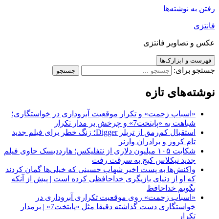
رفتن به نوشته‌ها
فانتزی
عکس و تصاویر فانتزی
فهرست و ابزارک‌ها
جستجو برای:
نوشته‌های تازه
«اسباب زحمت» و تکرار موقعیت آبروداری در خواستگاری؛
شباهت به «پایتخت7» و چرخش بر مدار تکرار
استقبال کم‌رمق از تریلر Digger؛ زنگ خطر برای فیلم جدید
تام کروز و برادران وارنر
شکایت ۱۰۵ میلیون دلاری از نتفلیکس؛ هارددیسک حاوی فیلم
جدید نیکلاس کیج به سرقت رفت
واکنش‌ها به پست اخیر شهاب حسینی که خیلی‌ها گمان کردند
که او از دنیای بازیگری خداحافظی کرده است | پیش از آنکه
بگویم خداحافظ
«اسباب زحمت» روی موقعیت تکراری آبروداری در
خواستگاری دست گذاشته دقیقا مثل «پایتخت7» | برمدار
تکرار