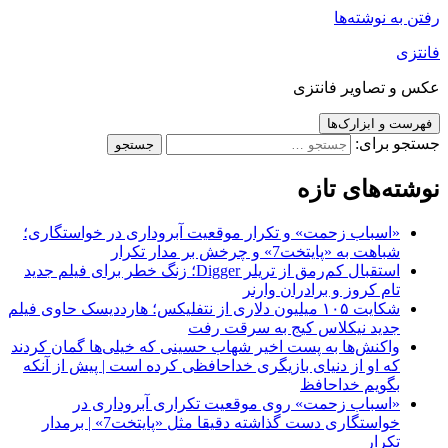
رفتن به نوشته‌ها
فانتزی
عکس و تصاویر فانتزی
فهرست و ابزارک‌ها
جستجو برای:
نوشته‌های تازه
«اسباب زحمت» و تکرار موقعیت آبروداری در خواستگاری؛
شباهت به «پایتخت7» و چرخش بر مدار تکرار
استقبال کم‌رمق از تریلر Digger؛ زنگ خطر برای فیلم جدید
تام کروز و برادران وارنر
شکایت ۱۰۵ میلیون دلاری از نتفلیکس؛ هارددیسک حاوی فیلم
جدید نیکلاس کیج به سرقت رفت
واکنش‌ها به پست اخیر شهاب حسینی که خیلی‌ها گمان کردند
که او از دنیای بازیگری خداحافظی کرده است | پیش از آنکه
بگویم خداحافظ
«اسباب زحمت» روی موقعیت تکراری آبروداری در
خواستگاری دست گذاشته دقیقا مثل «پایتخت7» | برمدار
تکرار