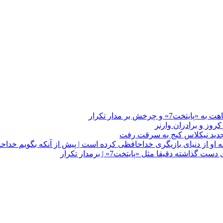
چرخش بر مدار تکرار
 او از دنیای بازیگری خداحافظی کرده است | پیش از آنکه بگویم خداح
دقیقا مثل «پایتخت7» | برمدار تکرار