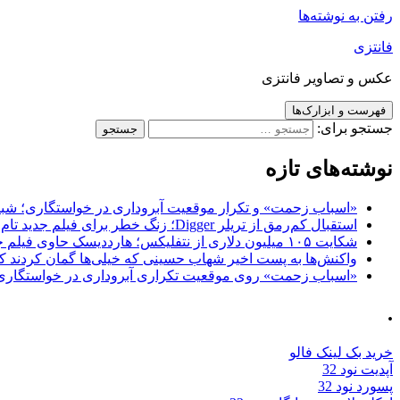
رفتن به نوشته‌ها
فانتزی
عکس و تصاویر فانتزی
فهرست و ابزارک‌ها
جستجو برای:
نوشته‌های تازه
«اسباب زحمت» و تکرار موقعیت آبروداری در خواستگاری؛ شباهت به «پایتخت7» و 
استقبال کم‌رمق از تریلر Digger؛ زنگ خطر برای فیلم جدید تام کروز و برادران وارنر
شکایت ۱۰۵ میلیون دلاری از نتفلیکس؛ هارددیسک حاوی فیلم جدید نیکلاس کیج به سرقت رفت
واکنش‌ها به پست اخیر شهاب حسینی که خیلی‌ها گمان کردند که
«اسباب زحمت» روی موقعیت تکراری آبروداری در خواستگاری دست گذاشته 
.
خرید بک لینک فالو
آپدیت نود 32
پسورد نود 32