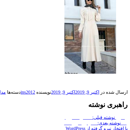
ارسال شده در
اکتبر 9, 2019
اکتبر 9, 2019
نویسنده
ins2012
دسته‌ها
مدل
راهبری نوشته
پیشین
نوشته قبلی:
عکس فانتزی زن
بعد
نوشته بعدی:
مدل روسری فانتزی
با افتخار نیرو گرفته از WordPress