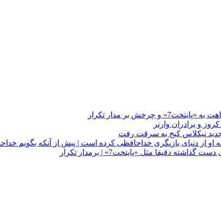
چرخش بر مدار تکرار
 او از دنیای بازیگری خداحافظی کرده است | پیش از آنکه بگویم خداح
دقیقا مثل «پایتخت7» | برمدار تکرار