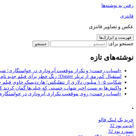
رفتن به نوشته‌ها
فانتزی
عکس و تصاویر فانتزی
فهرست و ابزارک‌ها
جستجو برای:
نوشته‌های تازه
«اسباب زحمت» و تکرار موقعیت آبروداری در خواستگاری؛ شباهت به «پایتخت7» و 
استقبال کم‌رمق از تریلر Digger؛ زنگ خطر برای فیلم جدید تام کروز و برادران وارنر
شکایت ۱۰۵ میلیون دلاری از نتفلیکس؛ هارددیسک حاوی فیلم جدید نیکلاس کیج به سرقت رفت
واکنش‌ها به پست اخیر شهاب حسینی که خیلی‌ها گمان کردند که
«اسباب زحمت» روی موقعیت تکراری آبروداری در خواستگاری دست گذاشته 
.
خرید بک لینک فالو
آپدیت نود 32
پسورد نود 32