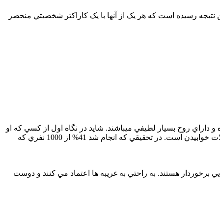
 حالات خوابيدن تحقيق کرده است و به اين نتيجه رسيده است که هر يک از آنها با يک کاراکتر شخصيتي منحصر
و داراي روح بسيار لطيفي ميباشند. شايد در نگاه اول از کسي که او
را به تازگي ملاقات کرده اند، خجالت بکشند اما ديري نخواهد گذشت که خجالتشان مي ريزد و آرام مي شوند. اين مورد يکي از شايع ترين حالات خوابيدن است. در تحقيقي که انجام شد 41% از 1000 نفري که
لايي برخوردار هستند. به راحتي به غريبه ها اعتماد مي کنند و دوست