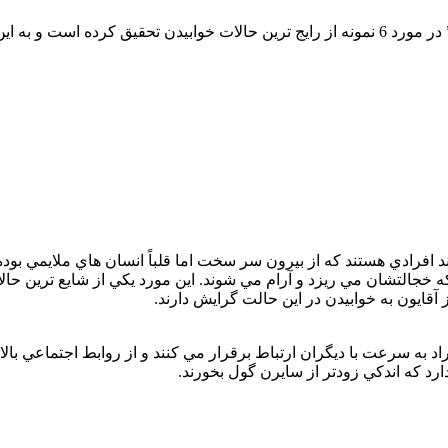
رياست انجمن ارزيابي خواب انگليس، پروفسور “کريس ايدزيکوسکي” در مورد 6 نمونه از رايج ترين
افرادي هستند که از بيرون سر سخت اما قلباً انسان هاي ملايمي بوده 
ز آقايون به خوابيدن در اين حالت گرايش دارند.
افراد به سرعت با ديگران ارتباط برقرار مي کنند و از روابط اجتماعي با
رد که اندکي زودتر از سايرن گول بخورند.