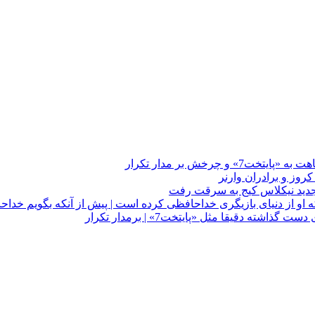
چرخش بر مدار تکرار
 او از دنیای بازیگری خداحافظی کرده است | پیش از آنکه بگویم خداح
دقیقا مثل «پایتخت7» | برمدار تکرار