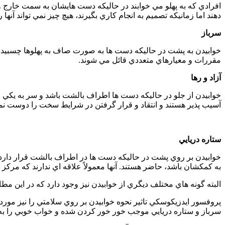
افرادي که به پهلو مي خوابند در حاليکه دست هايشان به سمت خارج و
دهند اما زمانيکه تصميم به انجام کاري بگيرند، هيچ چيز نمي تواند آنها ر
سرباز
خوابيدن به پشت در حاليکه دست ها به صورت صاف به پهلوها چسبيده باش
مقررات و معيارهاي متعددي قائل مي شوند.
آزاد و رها
خوابيدن از جلو در حاليکه دست ها اطراف بالشت باشد و سر به يکي ا
آسيب پذير هستند و انتقاد و قرار گرفتن در شرايط سخت را دوست نمي
ستاره دريايي
خوابيدن بر روي پشت در حاليکه دست ها در اطراف بالشت قرار دارد. 
به کمکشان باشد، حاضر هستند. آنها معمولاً علاقه اي ندارند که مرکز 
البته گونه هاي مختلف ديگري از خوابيدن نيز وجود دارد که در اين مط
پروفسور ايدزيکوسکي تاثير نحوه خوابيدن بر روي سلامتي را نيز مور
سرباز و ستاره دريايي موجب خور خور کردن شده و خواب خوبي را به ه