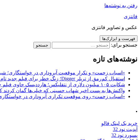
رفتن به نوشته‌ها
فانتزی
عکس و تصاویر فانتزی
فهرست و ابزارک‌ها
جستجو برای:
نوشته‌های تازه
«اسباب زحمت» و تکرار موقعیت آبروداری در خواستگاری؛ شباهت به «پایتخت7» و 
استقبال کم‌رمق از تریلر Digger؛ زنگ خطر برای فیلم جدید تام کروز و برادران وارنر
شکایت ۱۰۵ میلیون دلاری از نتفلیکس؛ هارددیسک حاوی فیلم جدید نیکلاس کیج به سرقت رفت
واکنش‌ها به پست اخیر شهاب حسینی که خیلی‌ها گمان کردند که
«اسباب زحمت» روی موقعیت تکراری آبروداری در خواستگاری دست گذاشته 
.
خرید بک لینک فالو
آپدیت نود 32
پسورد نود 32