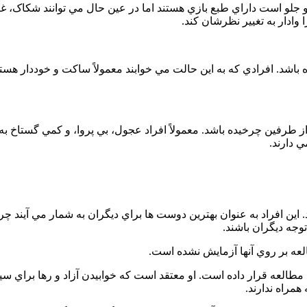
 جلو است داراي طبع بازي هستند اما در عين حال مي توانند شکاک، غ
ا وادار به تغيير نظرشان کند.
د. افرادي که به اين حالت مي خوابند معمولاً ساکت و خوددار هستند. 
ز طرفين چرخيده باشد. معمولاً افراد عجول، بي پروا، و کمي گستاخ ب
 دارند.
اين افراد به عنوان بهترين دوست ها براي ديگران به شمار مي آيند چ
توجه ديگران باشند.
العه بر روي آنها آزمايش نشده است.
د مطالعه قرار داده است. او معتقد است که خوابيدن آزاد و رها براي
مراه ندارند.