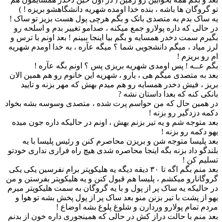
تو گروگان ها باشه ، بنده خدا اومده شهریه دانشگاهشو بریزه ! )
یه ساک بدم به متصدی بانک و بگم هرچی پول هست بزیز تو ساک !
در حالی که داره پولارو جمع میکنه ، صدامو تغییر بدم و اسلحه رو
بگیرم سمت دخدر همسایه و بگم بیا اینجا ببینم ! بعد اونم با ترس و
لرز میاد ، میگم دانشجویی شما ؟ میگه عآره ، به خدا اومدم شهریه
ام رو بریزم !
بگم عــه ! پس اومدی شهریه بریزی پس ؟ اونم بگه عآره !
بعد به متصدی میگم هی ، یارو ، شهریه این خانوم رو هم همین الان
بریز ، فیش دخدر همسایه رو هم میدم بهش که مهر بزنه و تایید
بانکی کنه که بعدا داستان نشه ?
در همین حال که من حواسم پرت شده ، متصدی وسوسه بشه بخواد
دکمه دزدگیر رو بزنه !
بعد متوجه شم و یه تیر بزنم بهش ، اونم در حالیکه داره جون میده
یهو دکمه رو بزنه !
بعد پلیسا متوجه شن و بریزن محاصرم کنن و رئیس پلیسا با یه
بلندگو داد بزنه بگه اینجا محاصره شدی هیچ راه فراری نداری خودتو
تسلیم کن !
بعد منم بگم اگه تا ۳۰ دیقه دیگه یه هلیکوپتر برام نفرسین یکی یکی
گروگانارو میکشم ، پلیسا هم قبول کنن و یه هلیکوپتر بفرستن و من
در حالیکه یه ساک پر از پول و با یه گروگان به سمت هلیکوپتر میرم
یهو از پشت با تیر بزنن منو بعد ساک پر از پول پخش بشه تو هوا و
مردم تمام پولارو وردارن و شلوغ پلوغ بشه اوضاع !
بعد منم با حالت دراز کش در حالی که همینجوری داره خون از بدنم