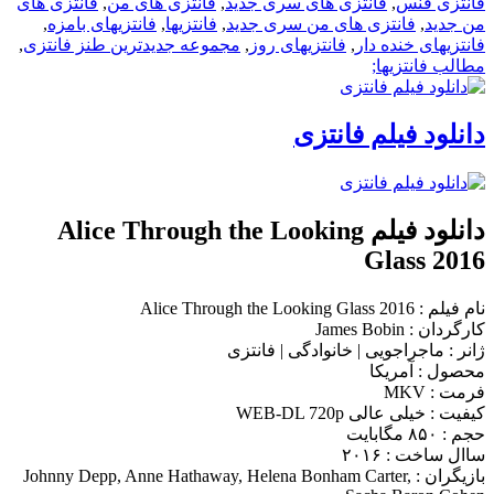
فانتزی فنس
,
فانتزی های سری جدید
,
فانتزی های من
,
فانتزی های
من جدید
,
فانتزی های من سری جدید
,
فانتزیها
,
فانتزیهای بامزه
,
فانتزیهای خنده دار
,
فانتزیهای روز
,
مجموعه جدیدترین طنز فانتزی
,
مطالب فانتزیها;
دانلود فیلم فانتزی
دانلود فیلم Alice Through the Looking
Glass 2016
نام فیلم : Alice Through the Looking Glass 2016
کارگردان : James Bobin
ژانر : ماجراجویی | خانوادگی | فانتزی
محصول : آمریکا
فرمت : MKV
کیفیت : خیلی عالی WEB-DL 720p
حجم : ۸۵۰ مگابایت
ساال ساخت : ۲۰۱۶
بازیگران : Johnny Depp, Anne Hathaway, Helena Bonham Carter,