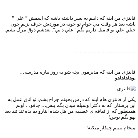
فانتزي من اينه كه داييم يه پسر داشته باشه كه اسمش ” علي ”
باشه بعد هر وقت مي خوام تو خونه در موردش حرف بزنم چون
خيلي علي تو فاميل داريم بگم “علي دايي”. بعدشم ذوق مرگ بشم.
……………………………….
فانتزی من اینه که مدیرمون بچه شو یه روز بیاره مدرسه…
یوهاهاهاهو
یکی از فانتزی هام اینه که درس بخونم جراح بشم. تو اتاق عمل به
این پرستارا که به دکترا وسیله میدن بگم پنس… چاقو… اونم
همینطور که از قیافه ی عصبیه من هل شده اینارو بم بده تند تند بعد
یهو بگم بوس!
میخام ببینم چیکار میکنه!