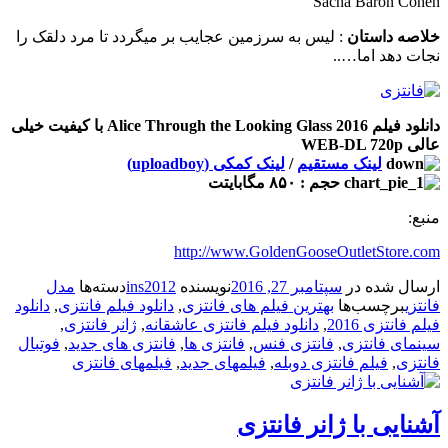
Sacha Baron Cohen
خلاصه داستان
: لیس به سرزمین عجایب بر میگردد تا مرد دلقک را
نجات دهد اما…..
دانلود فیلم Alice Through the Looking Glass 2016 با کیفیت خیلی
عالی WEB-DL 720p
لینک مستقیم
/
لینک کمکی (uploadboy)
حجم : ۸۵۰ مگابایتت
منبع:
http://www.GoldenGooseOutletStore.com
ارسال شده در
سپتامبر 27, 2016
نویسنده
ins2012
دسته‌ها
مدل
فانتزی
برچسب‌ها
بهترین فیلم های فانتزی
,
دانلود فیلم فانتزی
,
دانلود
فیلم فانتزی 2016
,
دانلود فیلم فانتزی عاشقانه
,
ژانر فانتزی
,
سینمای فانتزی
,
فانتزی فنس
,
فانتزی ها
,
فانتزی های جدید
,
فوتبال
فانتزی
,
فیلم فانتزی دوبله
,
فیلمهای جدید
,
فیلمهای فانتزی
آشنایی با ژانر فانتزی