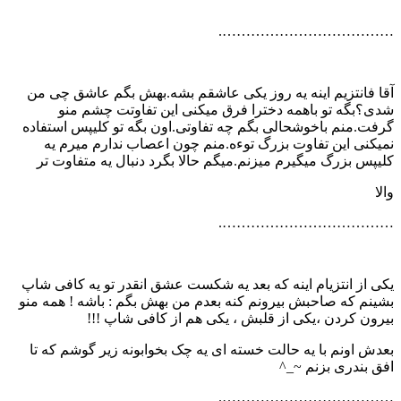
……………………………….
آقا فانتزیم اینه یه روز یکی عاشقم بشه.بهش بگم عاشق چی من
شدی؟بگه تو باهمه دخترا فرق میکنی این تفاوتت چشم منو
گرفت.منم باخوشحالی بگم چه تفاوتی.اون بگه تو کلیپس استفاده
نمیکنی این تفاوت بزرگ توءه.منم چون اعصاب ندارم میرم یه
کلیپس بزرگ میگیرم میزنم.میگم حالا بگرد دنبال یه متفاوت تر
والا
……………………………….
یکی از انتزیام اینه که بعد یه شکست عشق انقدر تو یه کافی شاپ
بشینم که صاحبش بیرونم کنه بعدم من بهش بگم : باشه ! همه منو
بیرون کردن ،یکی از قلبش ، یکی هم از کافی شاپ !!!
بعدش اونم با یه حالت خسته ای یه چک بخوابونه زیر گوشم که تا
افق بندری بزنم ~_^
……………………………….