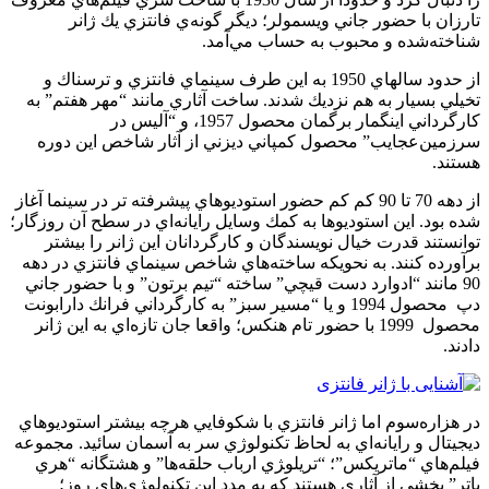
تارزان با حضور جاني ويسمولر؛ ديگر گونه‌ي فانتزي يك ژانر
شناخته‌شده و محبوب به حساب مي‌آمد.
از حدود سالهاي 1950 به اين طرف سينماي فانتزي و ترسناك و
تخيلي بسيار به هم نزديك شدند. ساخت آثاري مانند “مهر هفتم” به
كارگرداني اينگمار برگمان محصول 1957، و “آليس در
سرزمين‌عجايب” محصول كمپاني ديزني از آثار شاخص اين دوره
هستند.
از دهه 70 تا 90 كم كم حضور استوديوهاي پيشرفته تر در سينما آغاز
شده بود. اين استوديوها به كمك وسايل رايانه‌اي در سطح آن روزگار؛
توانستند قدرت خيال نويسندگان و كارگردانان اين ژانر را بيشتر
برآورده كنند. به نحويكه ساخته‌هاي شاخص سينماي فانتزي در دهه
90 مانند “ادوارد دست قيچي” ساخته “تيم برتون” و با حضور جاني
دپ محصول 1994 و يا “مسير سبز” به كارگرداني فرانك دارابونت
محصول 1999 با حضور تام هنكس؛ واقعا جان تازه‌اي به اين ژانر
دادند.
در هزاره‌سوم اما ژانر فانتزي با شكوفايي هرچه بيشتر استوديوهاي
ديجيتال و رايانه‌اي به لحاظ تكنولوژي سر به آسمان سائيد. مجموعه
فيلم‌هاي “ماتريكس”؛ “تريلو‍ژي ارباب حلقه‌ها” و هشتگانه “هري
پاتر” بخشي از آثاري هستند كه به مدد اين تكنولو‍ژي‌هاي روز؛