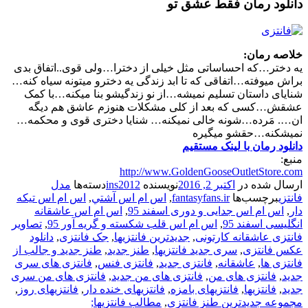
دانلود رمان فقط عشق تو
خلاصه رمان:
یه دختر…که احساساتی مثل خیلی از دخترا…ولی قوی..اتفاق بدی
براش میوفته…اتفاقی که تا ابد زندگی یه دخترو میتونه سیاه کنه…
شنایای داستان تسلیم نمیشه…از نو زندگیشو بنا میکنه…با کمک
عشقش…کسی که بعد از کلی مشکلات هنوزم عاشق هم دیگه
ان…. مَرده…شونه خالی نمیکنه… شنایا دختری قوی و محکمه…
نمیشکنه…حقشو میگیره
دانلود رمان با لینک مستقیم
منبع:
http://www.GoldenGooseOutletStore.com
ارسال شده در
اکتبر 2, 2016
نویسنده
ins2012
دسته‌ها
مدل
فانتزی
برچسب‌ها
fantasyfans.ir
,
اس ام اس آشتي
,
اس ام اس تیکه
دار
,
اس ام اس جدایی و دوری اسفند 95
,
اس ام اس عاشقانه
انگلیسی اسفند 95
,
اس ام اس قلب شکسته و گریه آور 95
,
تصاویر
فانتزی عاشقانه کارتونی
,
جدیدترین فانتزیها
,
جک فانتزی
,
دانلود
عکس فانتزی
,
سری جدید فانتزیها
,
طنز جدید
,
طنز جدید و جالب از
فانتزی ها
,
عاشقانه
,
فانتزی جدید
,
فانتزی فنس
,
فانتزی های سری
جدید
,
فانتزی های من
,
فانتزی های من جدید
,
فانتزی های من سری
جدید
,
فانتزیها
,
فانتزیهای بامزه
,
فانتزیهای خنده دار
,
فانتزیهای روز
,
مجموعه جدیدترین طنز فانتزی
,
مطالب فانتزیها;