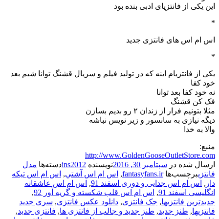
این یکی از فانتزیای ادبی بنده بود
*
اس ام اس های فانتزی جدید
*
یکی از فانتزیام اینه که در تولید فیلم و سریال قشنگ توانا شیم بعد
خود کفا
نه خود کفا بعد توانا
فک کن قشنگ
مثلا بتونیم فرار از زندان ۲ رو بدیم بسازن
دیگه نیازی به سانسور و زیر نویس نباشه
والا به خدا
منبع:
http://www.GoldenGooseOutletStore.com
ارسال شده در
سپتامبر 30, 2016
نویسنده
ins2012
دسته‌ها
مدل
فانتزی
برچسب‌ها
fantasyfans.ir
,
اس ام اس آشتي
,
اس ام اس تیکه
دار
,
اس ام اس جدایی و دوری اسفند 91
,
اس ام اس عاشقانه
انگلیسی اسفند 91
,
اس ام اس قلب شکسته و گریه آور 92
,
جدیدترین فانتزیها
,
جک فانتزی
,
دانلود عکس فانتزی
,
سری جدید
فانتزیها
,
طنز جدید
,
طنز جدید و جالب از فانتزی ها
,
فانتزی جدید
,