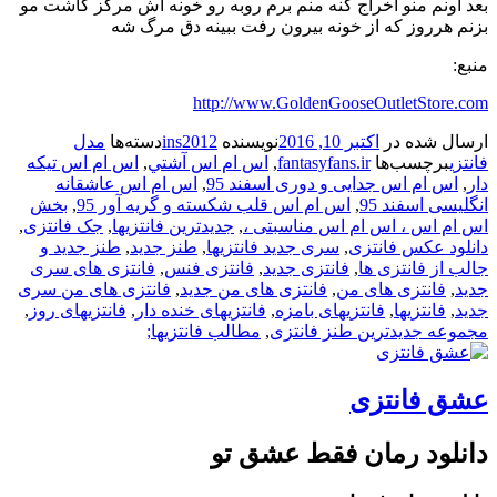
بعد اونم منو اخراج کنه منم برم روبه رو خونه اش مرکز کاشت مو
بزنم هرروز که از خونه بیرون رفت ببینه دق مرگ شه
منبع:
http://www.GoldenGooseOutletStore.com
ارسال شده در
اکتبر 10, 2016
نویسنده
ins2012
دسته‌ها
مدل
فانتزی
برچسب‌ها
fantasyfans.ir
,
اس ام اس آشتي
,
اس ام اس تیکه
دار
,
اس ام اس جدایی و دوری اسفند 95
,
اس ام اس عاشقانه
انگلیسی اسفند 95
,
اس ام اس قلب شکسته و گریه آور 95
,
بخش
اس ام اس ، اس ام اس مناسبتی ،
,
جدیدترین فانتزیها
,
جک فانتزی
,
دانلود عکس فانتزی
,
سری جدید فانتزیها
,
طنز جدید
,
طنز جدید و
جالب از فانتزی ها
,
فانتزی جدید
,
فانتزی فنس
,
فانتزی های سری
جدید
,
فانتزی های من
,
فانتزی های من جدید
,
فانتزی های من سری
جدید
,
فانتزیها
,
فانتزیهای بامزه
,
فانتزیهای خنده دار
,
فانتزیهای روز
,
مجموعه جدیدترین طنز فانتزی
,
مطالب فانتزیها;
عشق فانتزی
دانلود رمان فقط عشق تو