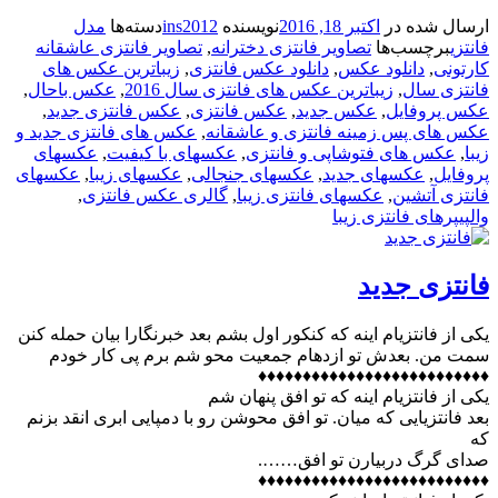
ارسال شده در
اکتبر 18, 2016
نویسنده
ins2012
دسته‌ها
مدل
فانتزی
برچسب‌ها
تصاویر فانتزی دخترانه
,
تصاویر فانتزی عاشقانه
کارتونی
,
دانلود عکس
,
دانلود عکس فانتزی
,
زیباترین عکس های
فانتزی سال
,
زیباترین عکس های فانتزی سال 2016
,
عکس باحال
,
عکس پروفایل
,
عکس جدید
,
عکس فانتزی
,
عکس فانتزی جدید
,
عکس های پس زمینه فانتزی و عاشقانه
,
عکس های فانتزی جدید و
زیبا
,
عکس های فتوشاپی و فانتزی
,
عکسهای با کیفیت
,
عکسهای
پروفایل
,
عکسهای جدید
,
عکسهای جنجالی
,
عکسهای زیبا
,
عکسهای
فانتزی آتشین
,
عکسهای فانتزی زیبا
,
گالری عکس فانتزی
,
والپیپرهای فانتزی زیبا
فانتزی جدید
یکی از فانتزیام اینه که کنکور اول بشم بعد خبرنگارا بیان حمله کنن
سمت من. بعدش تو ازدهام جمعیت محو شم برم پی کار خودم
♦♦♦♦♦♦♦♦♦♦♦♦♦♦♦♦♦♦♦♦♦♦♦♦♦♦
یکی از فانتزیام اینه که تو افق پنهان شم
بعد فانتزیایی که میان. تو افق محوشن رو با دمپایی ابری انقد بزنم
که
صدای گرگ دربیارن تو افق…….
♦♦♦♦♦♦♦♦♦♦♦♦♦♦♦♦♦♦♦♦♦♦♦♦♦♦