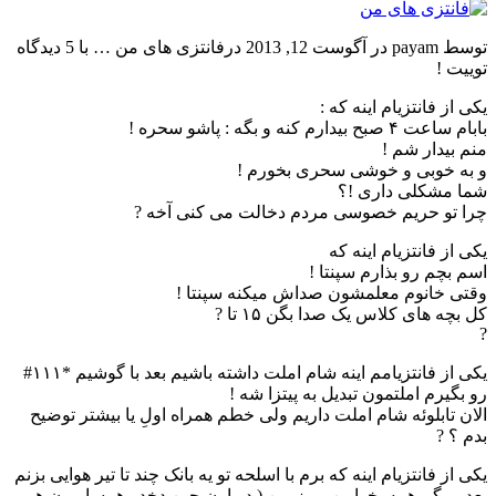
توسط payam در آگوست 12, 2013 درفانتزی های من … با 5 دیدگاه
توییت !
یکی از فانتزیام اینه که :
بابام ساعت ۴ صبح بیدارم کنه و بگه : پاشو سحره !
منم بیدار شم !
و به خوبی و خوشی سحری بخورم !
شما مشکلی داری !؟
چرا تو حریم خصوسی مردم دخالت می کنی آخه ?
یکی از فانتزیام اینه که
اسم بچم رو بذارم سپنتا !
وقتی خانوم معلمشون صداش میکنه سپنتا !
کل بچه های کلاس یک صدا بگن ۱۵ تا ?
?
یکی از فانتزیامم اینه شام املت داشته باشیم بعد با گوشیم *۱۱۱#
رو بگیرم املتمون تبدیل به پیتزا شه !
الان تابلوئه شام املت داریم ولی خطم همراه اولِ یا بیشتر توضیح
بدم ؟ ?
یکی از فانتزیام اینه که برم با اسلحه تو یه بانک چند تا تیر هوایی بزنم
بعد و بگم همه بخوابین رو زمین ( در اون حین دخدر همسایمون هم