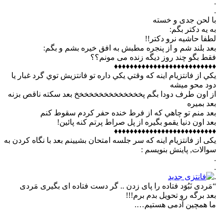
.
.
با لحن جدی و خسته
به یه دکتر بگم:
لطفا حاشیه نرو دکتر!!
بعد بلند شم و از پنجره مطبش به افق خیره بشم و بگم:
فقط بگو چند روز دیگه زنده می مونم؟؟
♦♦♦♦♦♦♦♦♦♦♦♦♦♦♦♦♦♦♦♦♦♦♦♦♦♦
يكي از فانتزيام اينه كه وقتي يكي داره تو فانتزيش توي گرد غبار يا
دود محو ميشه
از اون طرف دودا بگم پخخخخخخخخخخخخخخ بعد سكته ناقص بزنه
بعد بميره
بعد منم تو چاهي كه از فرط خنده حفر كردم سقوط كنم
بعد اون دنيا يقمو بگيره از پل صراط پرتم كنه پائين!
♦♦♦♦♦♦♦♦♦♦♦♦♦♦♦♦♦♦♦♦♦♦♦♦♦♦
یکی از فانتزیام اینه که سر جلسه امتحان بشیینم بعد با نگاه کردن به
سوالات, پاینش بنویسم :
.
.
.
“مَردی نَبُوَد فتاده را پای زدن .. گر دست فتاده ای بگيری مَردی
بعد برگه رو تحویل بدم برم!!!
ما همچین آدمی هستیم….