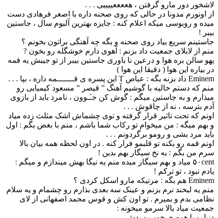
لاشخور دور مارو گرفتن ، هععععییییی . . .
از اونورم مدونا در حالی که روی صحنه داره با اصغر فرهادی دست
میده و روبوسی میکه اعلام کنه : جایزه بهترین آلبوم سال ، جاستین
بیبر !
جاستینم سریع بیاد روی صحنه و بگه چه آهنگی براتون بخونم ؟
منم از لابلای جمعیت داد بزنم : آهوی دارم خوشگله رو بخون ?
یهو سالن بره هوا و درعین نا باوری جاستین بیبر از تو جیبش یه قمه
در بیاره این هوا ( دقیقا این هوا )
Eminem داد بزنه بگه : عباص T این پسره ی قـــــــمه داره ، بپا . . .
منم که دستم خالیه با گوشیم آهنگ ” قیصر ” مسعود کیمیایی رو
میذارم و به جاستین میگم : گوش کن جـَـوون ، نامرد باید از بازوی
آدم بترسه ، نه از چاقوش . . .
اونم که تحت تاثیر قرار گرفته و توی چشماش اشک مثلث زده میاد
و بهم میگه : من میخوام تو رکاب شما باشم ، منم با بغض بگم : اول
باید مرد بشی و رومو برگردونم . . .
اونم قمه رو بکنه تو قلبمو فرار کنه . در اون لحظه همه بیان بالا
سرم من بگم : یه نخ سیگار بهم بدین !
۵۰cent میاد و بهم سیگار میده منم یه نیگا بهش میندازم و میگم :
یادم نبود ، تو ترکم !
Eminem هم بگه : مرتیکه مارو اسکل کردی ؟
منم یه لبخند نرم بزنم و عینک سه بعدی بذارم رو چشمام و یه سلام
نظامی بدم و بمیرم . تو اون کش و قوس محمد اصفهانی از لای
جمعیت میاد بالا سرمو میخونه :
دنیارو با همه ی خوب و بدش