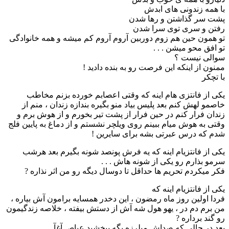
با همه زندونی های ابدش
پشت سر گذاشتن و رها شدن
رفتن و سری توی سرا شدن
تو همون حین هم زوم دوربین آروم آروم کم میشه و همه خانوادگی
تو افق محو میشن . . .
سوالی نیست ؟
ممنون از اینکه این فرصت رو به بنده دادید !
با تچکر
یکی از فانتزی هام اینه که وقتی اعصابم خورده بزنم مخاطب
خاصمو لهش کنم بعد پلیس بیاد منو بگیره بندازه زندان ، منم از
زندان فرار کنم در حین فرار از پشت تیر بخورم و از هوش برم و
وقتی به هوش میام ببینم روی ویلچر نشستم و از دماغ به پایین فلج
شدم که درس عبرتی بشه برای سایرین !
یکی از فانتزیام اینه که یه فرش پونصد شونه بگیرم بعد هرشب
سرمو بذارم رو یکی از شونه هاش . . .
فکر میکردم تحریم ها حداقل تا دوسال دیگه رو من اثر نذاره ?
یکی از فانتزیام اینه که
فردا اولین روز ماه رمضون ، این دخدر همسایه برامون آش بیاره ،
من برم دم در ، یهو هول شه آش از دستش بیفته ، خلاصه زندگیمون
رو گند برداره ?
بعد در حالی که صداش میلرزه بگه ببخشید عباص آغآ