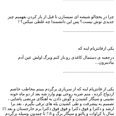
چرا درِ یخچالو شیشه ای نمیسازن تا قبل از باز کردن بفهمیم چیز
جدیدی توش نیست؟ پس این دانشمندا چه غلطی میکنن؟ ?
……………………………….
یکی ازفانتزیام اینه که
درجعبه ی دستمال کاغذی رو باز کنم وبرگ اولش عین آدم
بیادبیرون…
……………………………….
یکی از فانتزیام اینه که از سربازی برگردم ببینم مخاطب خاصم
ازدواج کرده ، منم ضربه روحی بهم وارد شه بعد از دو ماه خونه
نشینی و سیگار کشیدن و گوش دادن به آهنگای مرتضی پاشایی ،
تصمیم به پیشرفت و طی کشیدن پله های ترقی بگیرم ، بعد برا
ارشد و دکترا و فوق دکترا و فوق فوق دکترا برم خارجستان و بعد 15
سال با کراوات و پالتو و سیگار برگ و 7.8 تا چمدون وسیله برگردم