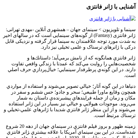
آشنایی با ژانر فانتزی
سینما و تلویزیون > سینمای‌ جهان – همشهری آنلاین -مهدی تهرانی:
ژانر فانتزی (Fantasy) از گونه‌های سینمایی است که در سالهای اخیر
به شدت مورد توجه علاقمندان به سینما قرار گرفته و نزدیکی قابل
درکی با ژانرهای ترسناک و علمی تخیلی نیز دارد.
ژانر فانتزي همانگونه كه از نامش برمي‌آيد؛ داستانك‌ها و
شخصيت‌هايي را روايت مي‌كند كه عمدتا با زندگي واقعي تفاوت
دارند. در اين گونه‌ي پرطرفدار سينمايي؛ خيال‌پردازي حرف اصلي
است.
دنياها در اين گونه آثار؛ خيالي تصوير مي‌شوند و استفاده از مواردي
همچون وقايع ماورا طبيعي؛ سحر و جادو؛ حس ششم و سفر در
مكان و زمان از جمله فرايندهاي پيشبرنده‌ي داستان به شمار
مي‌روند. موجودات هيولايي و خيالي نيز بسيار در اين ژانر استفاده
مي‌شوند و از اين منظر ژانر فانتزي شديدا با ژانرهاي علمي-تخيلي و
ترسناك مرتبط است.
زمينه ظهور و بروز فيلم فانتزي در سينماي جهان از دهه 20 شروع
شده‌است. در اين بين سينماي آمريكا با علاقه بيشتري ‍ژانر فانتزي
را دنبال كرد و حدودا از سال 1930 با ساخت سري فيلم‌هاي معروف