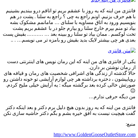
فانتزی من اینه که یه روز با عشقم بریم تو اتاقم درو ببندیم بشینیم
با هم حرف بزنیم. اونم راجع به چی ؟ راجع به سلنا . پشت در هم
بنویسیم ورود به اتاق مساویه با سلنای … مامانمم مشکوک بشه
بیاد تو منم بپرم خارج سلنا رو بیارم جلو در با عشقم بریم پشت
تخت لوکسم . ممان بیاد تو سلنا رو ببینه بعد … ………. بقیش پست
بعدی هر چی بیشتر لایک بدید بقیش رو بامزه تر می نویسم… . ..
یکی از فانتزی های من اینه که این رمان نویس های اینترنتی دست
از رمان نوشتن بر دارن.
حالا گذشته از زندگی های اشرافی شخصیت های رمان و قیافه های
رویاییشون ، دختره برداشته هر چی لوازم آرایشی تو خونه داشتن رو
صورتش خالی کرده بعد برگشته میگه : یه آرایش خیلی ملیح کردم.
😐
من دیگه حرفی ندارم…
فانتزی من اینه که یه روز بدون هیچ دلیل برم دکتر و بعد اینکه دکتر
گفت هیچیت نیست به افق خیره بشم و بگم دکتر حاشیه سازی نکن
منبع:
http://www.GoldenGooseOutletStore.com