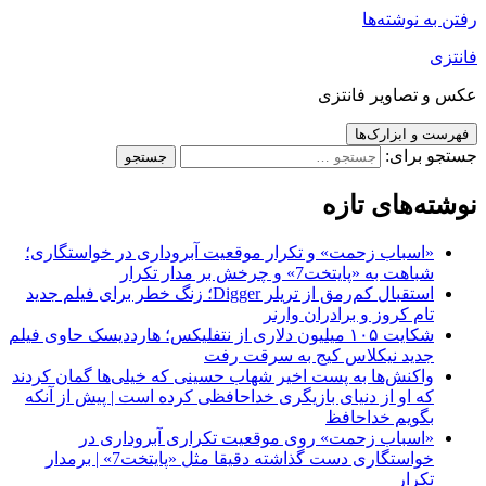
رفتن به نوشته‌ها
فانتزی
عکس و تصاویر فانتزی
فهرست و ابزارک‌ها
جستجو برای:
نوشته‌های تازه
«اسباب زحمت» و تکرار موقعیت آبروداری در خواستگاری؛
شباهت به «پایتخت7» و چرخش بر مدار تکرار
استقبال کم‌رمق از تریلر Digger؛ زنگ خطر برای فیلم جدید
تام کروز و برادران وارنر
شکایت ۱۰۵ میلیون دلاری از نتفلیکس؛ هارددیسک حاوی فیلم
جدید نیکلاس کیج به سرقت رفت
واکنش‌ها به پست اخیر شهاب حسینی که خیلی‌ها گمان کردند
که او از دنیای بازیگری خداحافظی کرده است | پیش از آنکه
بگویم خداحافظ
«اسباب زحمت» روی موقعیت تکراری آبروداری در
خواستگاری دست گذاشته دقیقا مثل «پایتخت7» | برمدار
تکرار