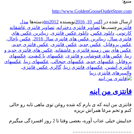
منبع:
http://www.GoldenGooseOutletStore.com
ارسال شده در
اکتبر 10, 2016
نویسنده
ins2012
دسته‌ها
مدل
فانتزی
برچسب‌ها
تصاویر فانتزی دخترانه
,
تصاویر فانتزی عاشقانه
کارتونی
,
دانلود عکس
,
دانلود عکس فانتزی
,
زیباترین عکس های
فانتزی سال
,
زیباترین عکس های فانتزی سال 2016
,
عکس باحال
,
عکس پروفایل
,
عکس جدید
,
عکس فانتزی
,
عکس فانتزی جدید
,
عکس های پس زمینه فانتزی و عاشقانه
,
عکس های فانتزی جدید و
زیبا
,
عکس های فتوشاپی و فانتزی
,
عکسهای با کیفیت
,
عکسهای
پروفایل
,
عکسهای جدید
,
عکسهای جنجالی
,
عکسهای زیبا
,
عکسهای
فانتزی آتشین
,
عکسهای فانتزی زیبا
,
گالری عکس فانتزی
,
والپیپرهای فانتزی زیبا
فانتزی من اینه
فانتزی من اینه که ی بارم که شده روغن توی ماهی تابه رو خالی
کنم و تخم مرغا همراش نریزه
خداییش خیلی عذاب آوره، بعضی وقتا تا 2 روز افسردگی میگیرم
……………………………….