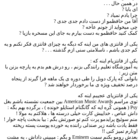
در همین حال . . .
ای بابا ?
چرا یادم نمیاد ?
آقا من حافظمو از دست دادم جدی جدی ?
چی میخواید از جونم عآخه ?
کمک کنید حافظمو به دست بیارم به جای این مسخره بازیا ?
یکی از فانتزی های من اینه که دیگه به چیزای فانتزی فکر نکنم و یه
کم جدی باشم ، ناسلامتی سنی ازم گذشته . . . ?
یکی از فانتزیام اینه که :
یه آموزشگاه تعلیم رانندگی بزنم ، رو درش هم بدم یه پارچه بزنن با
متن زیر :
بانوانی که پارک دوبل را طی دوره ی یک ماهه فرا گیرند از پنجاه
درصد تخفیف ویژه ی ما برخوردار خواهند شد ?
یکی از فانتزیای عجیبم اینه که
توی مراسم American Music Awards بین جمعیت نشسته باشم بغل
Psy ( همونی کُره ایه که گانگنام استایلو خونده ) ، برگرده بهم بگه :
داش عباص ، خداییش کارت خیلی درسته ها ، هلاکتم به مولا !
منم سوئیچ پرایدمو پرت کنم تو صورتش بگم : بیا بدبخت پاچه خوار !
فقط یادت باشه زیر صندلی راننده یه خورده پوست پسته ریخته
اونارم تمیز کنی !!
بعدش رومو بکنم سمت Eminem و بگم : میبینی داداش ، یه مشت