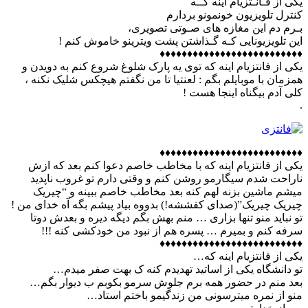
یکی از فـانـتزیام اینه کــه
کنترل تلویزیون خونمونو بردارم
بـرم دم این مغازه های صـوتی تصویری،
این تلویزیونایی کـه گـذاشتن پشت ویترینو خاموش کنم !
♦♦♦♦♦♦♦♦♦♦♦♦♦♦♦♦♦♦♦♦♦♦♦♦♦♦
یکی از فانتزیام اینه که توی یه پارک شلوغ شروع کنم به دویدن و
همزمان با موبایلم بگم : لعنتیا تا من نگفتم هیچکس شلیک نکنه ،
کلی آدم بیگناه اینجا هست !
.
♦♦♦♦♦♦♦♦♦♦♦♦♦♦♦♦♦♦♦♦♦♦♦♦♦♦
ﯾﮑﯽ ﺍﺯ ﻓﺎﻧﺘﺰﯾﺎﻡ ﺍﯾﻨﻪ که ﺑﺎ مخاطب خاصم دعوا ﮐﻨﻢ ﺑﻌﺪ ﮐﻪ ﺍﺯش
ﻧﺎﺭﺍﺣﺖ ﺷﺪﻡ ﺳﯿﮕﺎﺭمو ﺭﻭﺷﻦ ﮐﻨﻢ ﻭ ﻭﻗﺘﯽ ﺩﺍﺭﻡ ﺗﻮ ﻏﺮﻭﺏ ﻧﺎﭘﺪﯾﺪ
ﻣﯿﺸﻢ ﻣﺎﺷﯿﻦ ﺑﺰﻧﻪ ﻟﻬﻢ ﮐﻨﻪ ﺑﻌﺪ مخاطب خاصم ﺑﺒﯿﻨﻪ و “ﭼﯿﺮﯾﮏ
ﭼﯿﺮﯾﮏ ﭼﯿﺮﯾﮏ”(صدای کفششه!) ﺑﺪﻭﻭﻩ ﺑﯿﺎﺩ ﭘﯿﺸﻢ ﺑﮕﻪ آه ﺧﺪﺍی ﻣﻦ !
ﺗﻮ ﻧﺒﺎﯾﺪ ﻣﻨﻮ ﺗﻨﻬﺎ ﺑﺰﺍﺭﯼ … ﻣﻨﻢ ﺑﻬﺶ ﺑﮕﻢ ﺩﯾﮕﻪ ﺩﯾﺮﻩ و بعدش ﺩﻭﺗﺎ
ﺳﺮﻓﻪ ﮐﻨﻢ و ﺑﻤﯿﺮﻡ … پسره ﻫﻢ ﺍﺯ ﻧﺒﻮﺩ ﻣﻦ ﺧﻮﺩﮐﺸﯽ ﮐﻨﻪ !!!
♦♦♦♦♦♦♦♦♦♦♦♦♦♦♦♦♦♦♦♦♦♦♦♦♦♦
یکی از فانتزیام اینه که…
تو دانشگاه یکی از اساتید تهدیدم کنه ک بهت صفر میدم…
بعد منم در حضور همه برم جلوش سرمو بکوبم ب دیوار بگم…
منو از نمره میترسونی من زندگیمو باختم استاد…