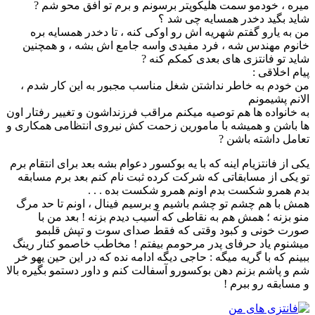
میره ، خودمو سمت هلیکوپتر برسونم و برم تو افق محو شم ?
شاید بگید دخدر همسایه چی شد ؟
من به یارو گفتم شهریه اش رو اوکی کنه ، تا دخدر همسایه بره
خانوم مهندس شه ، فرد مفیدی واسه جامع اش بشه ، و همچنین
شاید تو فانتزی های بعدی کمکم کنه ?
پیام اخلاقی :
من خودم به خاطر نداشتن شغل مناسب مجبور به این کار شدم ،
الانم پشیمونم
به خانواده ها هم توصیه میکنم مراقب فرزنداشون و تغییر رفتار اون
ها باشن و همیشه با مامورین زحمت کش نیروی انتظامی همکاری و
تعامل داشته باشن ?
یکی از فانتزیام اینه که با یه بوکسور دعوام بشه بعد برای انتقام برم
تو یکی از مسابقاتی که شرکت کرده ثبت نام کنم بعد برم مسابقه
بدم همرو شکست بدم اونم همرو شکست بده . . .
همش با هم چشم تو چشم باشیم و برسیم فینال ، اونم تا حد مرگ
منو بزنه ؛ همش هم به نقاطی که آسیب دیدم بزنه ! بعد من با
صورت خونی و کبود وقتی که فقط صدای سوت و تپش قلبمو
میشنوم یاد حرفای پدر مرحومم بیفتم ! مخاطب خاصمو کنار رینگ
ببینم که با گریه میگه : حاجی دیگه ادامه نده که در این حین یهو خر
شم و پاشم بزنم دهن بوکسورو آسفالت کنم و داور دستمو بگیره بالا
و مسابقه رو ببرم !