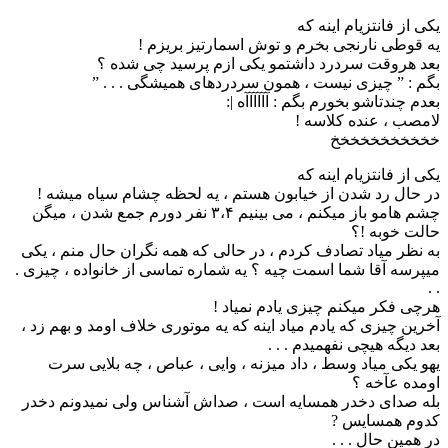
ﯾﮑﯽ ﺍﺯ ﻓﺎﻧﺘﺰﯾﺎﻡ ﺍﯾﻨﻪ ﮐﻪ
ﯾﻪ ﻗﻮﻃﯽ ﻧﺎﺭﻧﺠﯽ ﺑﺨﺮﻡ ﻭ ﺗﻮﺵ ﺍﺳﻤﺎﺭﺗﯿﺰ ﺑﺮﯾﺰﻡ !
ﺑﻌﺪ ﻫﺮﻭﻗﺖ ﺳﺮﺩﺭﺩ ﺩﺍﺷﺘﻤﻮ ﯾﮑﯽ ﺍﺯﻡ ﭘﺮﺳﯿﺪ ﭼﯽ ﺷﺪﻩ ؟
ﺑﮕﻢ : ” ﭼﯿﺰﯼ ﻧﯿﺴﺖ ، ﻫﻤﻮﻥ ﺳﺮﺩﺭﺩﻫﺎﯼ ﻫﻤﯿﺸﮕﯽ . . . ”
ﺑﻌﺪﻡ ﭼﻨﺪﺗﺎﺷﻮ ﺑﺨﻮﺭﻡ ﺑﮕﻢ : ﺁﺁﺁﺁﺁﺁﻩ |:
ﻻﻣﺼﺐ ، ﻋﻨﺪﻩ ﮐﻼﺳﻪ !
خخخخخخخخخخخ
یکی از فانتزیام اینه که
در حال رد شدن از خیابون هستم ، یه لحظه چشام سیاه میشه !
چشم هامو باز میکنم ، می بینیم ۳،۴ نفر دورم جمع شدن ، میگن
حالت خوبه !؟
به نظر میاد تصادف کردم ، در حالی که همه نگران حال منم ، یکی
میپرسه آقا شما اسمت چیه ؟ یه شماره تماسی از خانواده ، چیزی .
. .
هرچی فکر میکنم چیزی یادم نمیاد !
آخرین چیزی که یادم میاد اینه که یه موتوری خلاف اومد و بهم زد ،
بعد دیگه هیچی نفهمیدم . . .
یهو یکی میاد وسط ، داد میزنه ، وایی ، عباص ، چه بلایی سرت
اومده عآخه ؟
بله صدای دخدر همسایه است ، صداش آشناس ولی نمیدونم دخدر
کدوم همسایس ?
در همین حال . . .