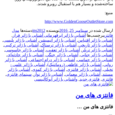
ساخته‌شده و بسيار هم با استقبال روبرو شدند.
منبع:
http://www.GoldenGooseOutletStore.com
ارسال شده در
سپتامبر 25, 2016
نویسنده
ins2012
دسته‌ها
مدل
فانتزی
برچسب‌ها
آشنایی با ژانر ابرقهرمانی آشنایی با ژانر فرار
,
آشنایی با ژانر اقتباس
,
آشنایی با ژانر انیمیشن
,
آشنایی با ژانر پلیسی
,
آشنایی با ژانر تاریخی
,
آشنایی با ژانر ترسناک
,
آشنایی با ژانر ترکیبی
,
آشنایی با ژانر تریلر
,
آشنایی با ژانر تعقیب
,
آشنایی با ژانر جاسوسی
,
آشنایی با ژانر جنایی
,
آشنایی با ژانر جنگی
,
آشنایی با ژانر حادثه‌ای
,
آشنایی با ژانر حماسی
,
آشنایی با ژانر درام اجتماعی
,
آشنایی با ژانر
روانی
,
آشنایی با ژانر عاطفی (رومانتیک)
,
آشنایی با ژانر علمی -
تخیلی
,
آشنایی با ژانر فانتزی
,
آشنایی با ژانر کمدی
,
آشنایی با ژانر
مستند
,
آشنایی با ژانر معمایی
,
آشنایی با ژانر نوآر
,
سینمای فانتزی
,
فانتزی
,
فانتزی جدید
,
وآشنایی با ژانر آپوکالیپسی
فانتزی های من
فانتزی های من …