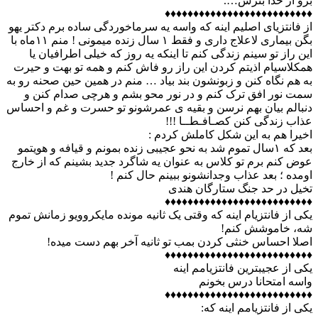
برو از خدا بترس….
♦♦♦♦♦♦♦♦♦♦♦♦♦♦♦♦♦♦♦♦♦♦♦♦♦♦
از فانتزیای اصلیم اینه که واسه یه سرماخوردگی ساده برم دکتر یهو
بگن بیماری لاعلاج داری و فقط ۱ سال زنده میمونی ! منم ۱۱ماه با
این راز تو سینم زندگی کنم تا اینکه یه روز که خیلی اطرافیان یا
همکلاسیام اذیتم کردن این راز رو فاش کنم و همه تو بهت و حیرت
به هم نگاه کنن و زبونشون بند بیاد … منم در همین حین صحنه رو به
سمت نور افق ترک کنم و در نور محو بشم و هرچی صدام کنن و
دنبالم بیان بهم نرسن و بقیه ی عمرشونو تو حسرت و غم و احساس
عذاب زندگی کنن کصـافـطــا !!!
اخیرا هم به این شکل کاملش کردم :
بعد که ۱سال تموم شد به نحو عجیبی زنده بمونم و قیافه و هویتمو
عوض کنم برم تو کلاس به عنوان یه شاگرد جدید بشینم که از خارج
اومده ؛ بعد عذاب وجدانشونو ببینم حال کنم !
تخیل در حد جنگ ستارگان هندی
♦♦♦♦♦♦♦♦♦♦♦♦♦♦♦♦♦♦♦♦♦♦♦♦♦♦
یکی از فانتزیام اینه که وقتی یک ثانیه مونده مایکروویو زمانش تموم
شه، خاموشش کنم!
اصلا احساس خنثی کردن بمب تو ثانیه آخر بهم دست میده!
♦♦♦♦♦♦♦♦♦♦♦♦♦♦♦♦♦♦♦♦♦♦♦♦♦♦
یکی از عجیبترین فانتزیامم اینه
واسه امتحانا درس بخونم
♦♦♦♦♦♦♦♦♦♦♦♦♦♦♦♦♦♦♦♦♦♦♦♦♦♦
یکی از فانتزیامم اينه كه: