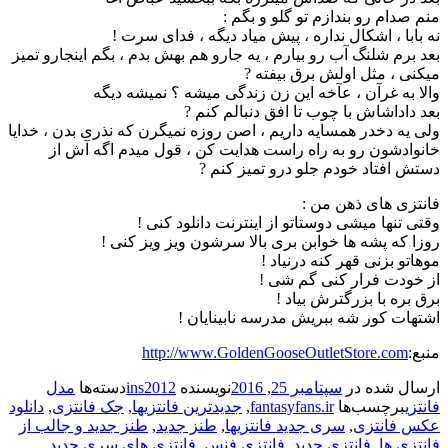
منم صدام رو بندازم تو گلو و بگم :
نه بابا ، اشکال نداره ، پیش میاد دیگه ، فدای سرت !
بعد برم شلنگ آب رو بیارم ، یه جارو هم بهش بدم ، بگم اینجارو تمیز
میکنی ، مثل اولش برق بیفته ?
والا به غرآن ، عآخه این زن زندگی میشه ؟ نمیشه دیگه
بعد داداشاش با چوب تا افق دنبالم کنم ?
ولی یه دخدر همسایه داریم ، اصن روزه نمیگرن که نذری بدن ، خدایا
خانوادشون رو به راه راست هدایت کن ، قول میدم اگه آش از
دستش افتاد خودم جلو درو تمیز کنم ?
فانتزی های ذهن من :
وقتی تنها میشی دوستاتو از اینترنت دانلود کنی !
روزا که پشه ها خوابن بری بالا سرشون ویز ویز کنی !
موهاتو بزنی قهر کنه درنیاد !
از خودت فرار کنی گم شی !
برق بره با بزرگترش بیاد !
اشتهات کور شه ببریش مدرسه نابینایان !
منبع:
http://www.GoldenGooseOutletStore.com
ارسال شده در
سپتامبر 25, 2016
نویسنده
ins2012
دسته‌ها
مدل
فانتزی
برچسب‌ها
fantasyfans.ir
,
جدیدترین فانتزیها
,
جک فانتزی
,
دانلود
عکس فانتزی
,
سری جدید فانتزیها
,
طنز جدید
,
طنز جدید و جالب از
فانتزی ها
,
فانتزی جدید
,
فانتزی فنس
,
فانتزی های سری جدید
,