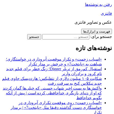
 به نوشته‌ها
تزی
 و تصاویر فانتزی
ست و ابزارک‌ها
جو برای:
ته‌های تازه
«اسباب زحمت» و تکرار موقعیت آبروداری در خواستگاری؛
شباهت به «پایتخت7» و چرخش بر مدار تکرار
استقبال کم‌رمق از تریلر Digger؛ زنگ خطر برای فیلم جدید
تام کروز و برادران وارنر
شکایت ۱۰۵ میلیون دلاری از نتفلیکس؛ هارددیسک حاوی فیلم
جدید نیکلاس کیج به سرقت رفت
واکنش‌ها به پست اخیر شهاب حسینی که خیلی‌ها گمان کردند
که او از دنیای بازیگری خداحافظی کرده است | پیش از آنکه
بگویم خداحافظ
«اسباب زحمت» روی موقعیت تکراری آبروداری در
خواستگاری دست گذاشته دقیقا مثل «پایتخت7» | برمدار
تکرار