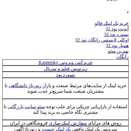
 بک لینک فالو
 نود 32
د نود 32
ی لایسنس رایگان نود 32
 نود 32
ین سئو
ان
خرید آنتی ویروس Kaspersky
زیرنویس فیلم و سریال
پسورد نود
ید لینک از سایت‌های مرتبط صنعت و بازار
رپورتاژ دانشگاهی
تا
مشتریان صنعت شما سریع‌تر جذب شوند
فاده از بازاریابی چریکی برای جلب توجه
سئو سایت بازرگانی
تا
مشتری نگاه خاصی به برند پیدا کند
روش های مزایای
سفارش لینک سازی
فروشگاهی در ایران
سرویس بک لینک واقعی
بک لینک چیست
و رپورتاژاگهی