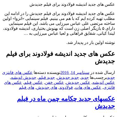
 های جدید اندیشه فولادوند برای فیلم جدیدش
های جدید اندیشه فولادوند برای فیلم جدیدش را در ادامه این
 تهیه کرده ایم که با هم می بینیم. فیلم سینمایی «انزوا» اولین
ته مرتضی علی عباس میرزایی می باشد. این فیلم سینمایی
دارای ۵ بازیگر اصلی زن است که بهنوش بختیاری، اندیشه فولادوند،
ا کیانی، شقایق فراهانی و لعیا عباس میرزایی به …
ه اولین بار در پدیدار شد.
 های جدید اندیشه فولادوند برای فیلم
یدش
ال شده در
سپتامبر 14, 2016
نویسنده
دسته‌ها
عکس های فانتزی
د
برچسب‌ها
جدید
,
جدید جدیدش
,
جدید فیلم
,
جدیدش اندیشه
,
 اندیشه
,
عکس جدیدش
,
عکس خفن
,
عکس فیلم
,
عکس های
تزی
,
عکس های هات
,
فولادوند
,
های جدیدش
,
های فیلم
سهای جدید چکامه چمن ماه در فیلم
یدش