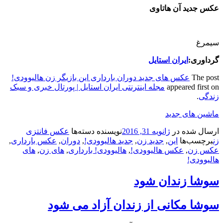
عکس جدید آن هاتاوی
سیمرغ
گرداوری:
ایران استایل
The post
عکس های جدید دوران بارداری این بازیگر زن هالیوودی!
appeared first on
مجله اینترنتی ایران استایل | پورتال خبری و سبک
زندگی
.
ماشین های جدید
ارسال شده در
ژانویه 31, 2016
نویسنده
دسته‌ها
عکس فانتزی
زن
برچسب‌ها
این
,
جدید زن
,
جدید هالیوودی!
,
دوران
,
عکس بارداری
,
عکس زن
,
عکس هالیوودی!
,
هالیوودی! بارداری
,
های زن
,
های
هالیوودی!
سوشا زندان شود
سوشا مکانی از زندان آزاد می شود