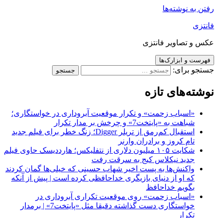
رفتن به نوشته‌ها
فانتزی
عکس و تصاویر فانتزی
فهرست و ابزارک‌ها
جستجو برای:
نوشته‌های تازه
«اسباب زحمت» و تکرار موقعیت آبروداری در خواستگاری؛
شباهت به «پایتخت7» و چرخش بر مدار تکرار
استقبال کم‌رمق از تریلر Digger؛ زنگ خطر برای فیلم جدید
تام کروز و برادران وارنر
شکایت ۱۰۵ میلیون دلاری از نتفلیکس؛ هارددیسک حاوی فیلم
جدید نیکلاس کیج به سرقت رفت
واکنش‌ها به پست اخیر شهاب حسینی که خیلی‌ها گمان کردند
که او از دنیای بازیگری خداحافظی کرده است | پیش از آنکه
بگویم خداحافظ
«اسباب زحمت» روی موقعیت تکراری آبروداری در
خواستگاری دست گذاشته دقیقا مثل «پایتخت7» | برمدار
تکرار