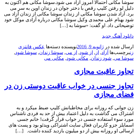
سوشا مکانی احتمالا امروز آزاد می شود.سوشا مکانی هم اکنون به
دلیل لو رفتن کلیپ رقص با دختر جوان در زندان اوین به سر می
برد. آزاد شدن سوشا مکانی از زندان سوشا مکانی از زندان آزاد می
شود بهنام علی محمدی وکیل سوشا مکانی درباره آزادی موکل خود
توضیحاتی داد. او گفت: «سوشا به […]
دانلود آهنگ جدید
ارسال شده در
ژانویه 9, 2016
نویسنده
دسته‌ها
عکس فانتزی
زن
برچسب‌ها
آزاد
,
از
,
از شود
,
از می
,
سوشا زندان
,
سوشا شود
,
سوشا می
,
شود زندان
,
مکانی شود
,
مکانی می
تجاوز عاقبت مجازی
تجاوز جنسی در خواب عاقبت دوستی زن در
فضای مجازی
زن جوانی که روزانه برای مخاطبانش کلیپ ضبط میکرد و به
اشتراک می گذاشت به دلیل اعتماد بیش از حد به فردی ناشناس
مورد سوء استفاده جنسی در خواب قرار گرفت! خانم جسی
اسمایلز جزو کاربران فعال سایت اشتراکی ویدئو بود و پست های
ارسالی او روزانه بیش از دو میلیون بازدید کننده داشت. […]