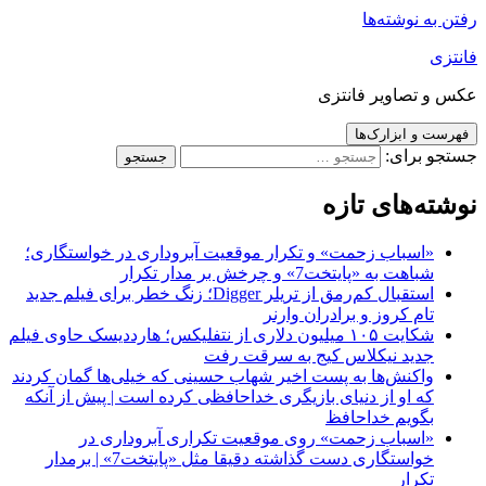
رفتن به نوشته‌ها
فانتزی
عکس و تصاویر فانتزی
فهرست و ابزارک‌ها
جستجو برای:
نوشته‌های تازه
«اسباب زحمت» و تکرار موقعیت آبروداری در خواستگاری؛
شباهت به «پایتخت7» و چرخش بر مدار تکرار
استقبال کم‌رمق از تریلر Digger؛ زنگ خطر برای فیلم جدید
تام کروز و برادران وارنر
شکایت ۱۰۵ میلیون دلاری از نتفلیکس؛ هارددیسک حاوی فیلم
جدید نیکلاس کیج به سرقت رفت
واکنش‌ها به پست اخیر شهاب حسینی که خیلی‌ها گمان کردند
که او از دنیای بازیگری خداحافظی کرده است | پیش از آنکه
بگویم خداحافظ
«اسباب زحمت» روی موقعیت تکراری آبروداری در
خواستگاری دست گذاشته دقیقا مثل «پایتخت7» | برمدار
تکرار