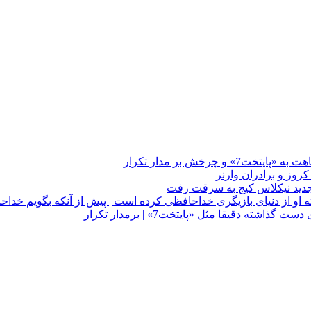
چرخش بر مدار تکرار
 او از دنیای بازیگری خداحافظی کرده است | پیش از آنکه بگویم خداح
دقیقا مثل «پایتخت7» | برمدار تکرار