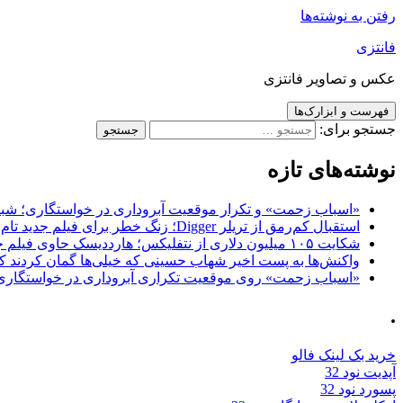
رفتن به نوشته‌ها
فانتزی
عکس و تصاویر فانتزی
فهرست و ابزارک‌ها
جستجو برای:
نوشته‌های تازه
«اسباب زحمت» و تکرار موقعیت آبروداری در خواستگاری؛ شباهت به «پایتخت7» و 
استقبال کم‌رمق از تریلر Digger؛ زنگ خطر برای فیلم جدید تام کروز و برادران وارنر
شکایت ۱۰۵ میلیون دلاری از نتفلیکس؛ هارددیسک حاوی فیلم جدید نیکلاس کیج به سرقت رفت
واکنش‌ها به پست اخیر شهاب حسینی که خیلی‌ها گمان کردند که
«اسباب زحمت» روی موقعیت تکراری آبروداری در خواستگاری دست گذاشته 
.
خرید بک لینک فالو
آپدیت نود 32
پسورد نود 32