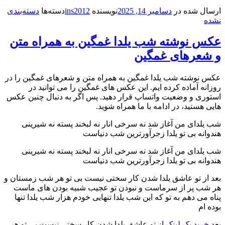
ارسال شده در
دسامبر 14, 2025
نویسنده
ins2012
دسته‌ها
دسته‌بندی
نشده
عکس نوشته شب یلدا غمگین به همراه متن
و شعرهای غمگین
عکس نوشته شب یلدا غمگین به همراه متن و شعرهای غمگین را در
روزانه آماده کرده ایم. این عکس های غمگین را می توانید در
استوری و وضعیت واتساپ قرار دهید. پس اگر به دنبال چنین عکس
هایی هستید، در ادامه با ما همراه شوید.
شب یلدای من آغاز شد نه سرخی انار نه لبخند پسته نه شیرینی
هندوانه بی تو یلدا زجرآورترین شب دنیاست
شب یلدای من آغاز شد نه سرخی انار نه لبخند پسته نه شیرینی
هندوانه بی تو یلدا زجرآورترین شب دنیاست
بعد از تو عاشق یلدا شدن کار سختی نیست بی‌ تو هر شب زمستان و
هر شب پر از سرماست و نبودن تو عجیب شبیه بودن‌ های ماست
پناه می دهم به تو که این شب یلدا تنهایی خودم هزار شب یلدا تنها
بوده ام
بعد
خرید بک لینک
از تو عاشق یلدا شدن کار سختی نیست بی‌ تو هر