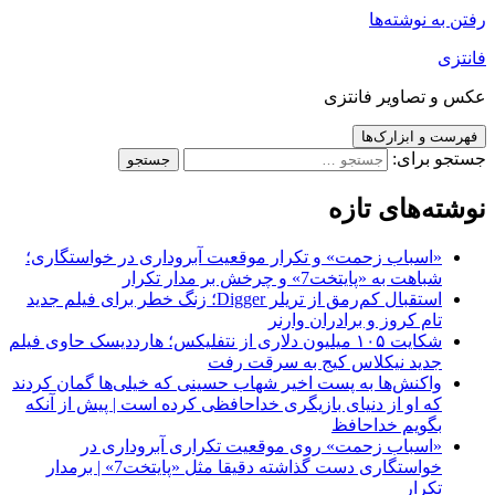
رفتن به نوشته‌ها
فانتزی
عکس و تصاویر فانتزی
فهرست و ابزارک‌ها
جستجو برای:
نوشته‌های تازه
«اسباب زحمت» و تکرار موقعیت آبروداری در خواستگاری؛
شباهت به «پایتخت7» و چرخش بر مدار تکرار
استقبال کم‌رمق از تریلر Digger؛ زنگ خطر برای فیلم جدید
تام کروز و برادران وارنر
شکایت ۱۰۵ میلیون دلاری از نتفلیکس؛ هارددیسک حاوی فیلم
جدید نیکلاس کیج به سرقت رفت
واکنش‌ها به پست اخیر شهاب حسینی که خیلی‌ها گمان کردند
که او از دنیای بازیگری خداحافظی کرده است | پیش از آنکه
بگویم خداحافظ
«اسباب زحمت» روی موقعیت تکراری آبروداری در
خواستگاری دست گذاشته دقیقا مثل «پایتخت7» | برمدار
تکرار