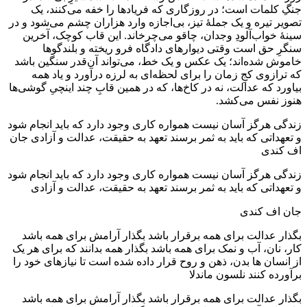
جنگِ کلمات است؛ در روزگاری که فریادها را خفه می‌کنند، یک
تصویر تیره و یک جملهٔ تیز، بی‌اجازه وارد هزاران چشم می‌شود و در
سینهٔ خواب‌آلودِ وجدان، چاقو می‌چرخاند. این قاب کوچک، آخرین
سنگرِ حق است وقتی دیوارهای دادگاه فرو ریخته و بلندگوها
خاموش شده‌اند؛ یک عکس و یک خط، می‌تواند آن‌قدر سنگین باشد
که ترازوی کجِ زمان را برای لحظه‌ای به لرزه درآورد و یاد همه
بیاورد که عدالت، نه در کاخ‌ها، که در همین قابِ چند اینچیِ گوشی‌ها
هنوز نفس می‌کشد.
زندگی هرگز آسان نیست همواره کاری وجود دارد که باید انجام شود
و تعهداتی که باید به ثمر برسند تعهد به حقیقت، عدالت و آزادی جان
اف کندی
زندگی هرگز آسان نیست همواره کاری وجود دارد که باید انجام شود
و تعهداتی که باید به ثمر برسند تعهد به حقیقت، عدالت و آزادی
جان اف کندی
بگذار عدالت برای همه برقرار باشد بگذار آرامش برای همه باشد
کار، نان، آب و نمک برای همه باشد بگذار همه بدانند که برای هر یک
از انسان ها بدن، ذهن و روح قرار داده شده است تا نیازهای خود را
برآورده کنند نلسون ماندلا
بگذار عدالت برای همه برقرار باشد بگذار آرامش برای همه باشد