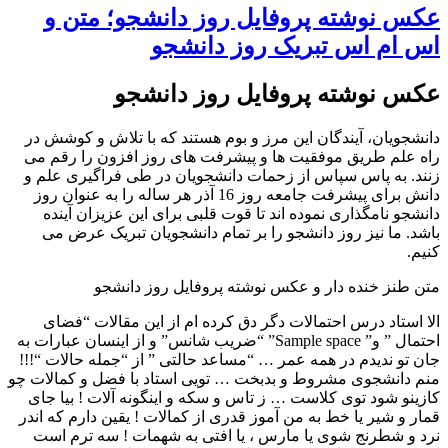
عکس نوشته پروفایل روز دانشجو؛ متن و
اس ام اس تبریک روز دانشجو
عکس نوشته پروفایل روز دانشجو
دانشجویان، آیندگان این مرز و بوم هستند که با تلاش و کوشش در
راه علم طریق موفقیت ها و پیشرفت های روز افزون را رقم می
زنند. به پاس سپاس از زحمات دانشجویان در طی فراگیری علم و
دانش برای پیشرفت جامعه روز 16 آذر هر ساله را به عنوان روز
دانشجو نامگذاری نموده اند تا قوت قلبی برای این عزیزان آینده
باشد. ما نیز روز دانشجو را بر تمام دانشجویان تبریک عرض می
کنیم.
متن طنز خنده دار و عکس نوشته پروفایل روز دانشجو
الا استاد درس احتمالات دگر دق کرده ام از این مقالات “فضای
احتمال ” و” Sample space” “ضریب شانس” و از اینسان عبارات به
جان تو ندیدم در همه عمر … “مساعد حالتی ” از “جمله حالات “!!!
منم دانشجوی مشروط و بدبخت … تویی استاد با فضل و کمالات چو
کازینو شود توی کلاست … ز تاس و سکه و اینگونه آلات ! بیا جای
قمار و شیر یا خط به من آموز قدری از کمالات ! یقین دارم که اندر
نرد و شطرنج شوی یا مارس ، یا افتی به شهمات ! سه ترم است