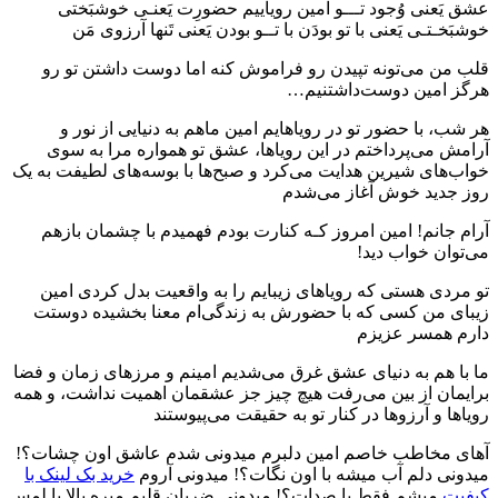
عشق یَعنی وُجود تـــو امین رویاییم حضورِت یَعنـی خوشبَختی
خوشبَخـتـی یَعنی با تو بودَن با تــو بودن یَعنی تَنها آرزوی مَن
قلب من می‌تونه تپیدن رو فراموش کنه اما دوست داشتن تو رو
هرگز امین دوست‌داشتنیم…
هر شب، با حضور تو در رویاهایم امین ماهم به دنیایی از نور و
آرامش می‌پرداختم در این رویاها، عشق تو همواره مرا به سوی
خواب‌های شیرین هدایت می‌کرد و صبح‌ها با بوسه‌های لطیفت به یک
روز جدید خوش آغاز می‌شدم
آرام جانم! امین امروز کـه کنارت بودم فهمیدم با چشمان بازهم
می‌توان خواب دید!
تو مردی هستی که رویاهای زیبایم را به واقعیت بدل کردی امین
زیبای من کسی که با حضورش به زندگی‌ام معنا بخشیده دوستت
دارم همسر عزیزم
ما با هم به دنیای عشق غرق می‌شدیم امینم و مرزهای زمان و فضا
برایمان از بین می‌رفت هیچ چیز جز عشقمان اهمیت نداشت، و همه
رویاها و آرزوها در کنار تو به حقیقت می‌پیوستند
آهای مخاطب خاصم امین دلبرم میدونی شدم عاشق اون چشات؟!
میدونی دلم آب میشه با اون نگات؟! میدونی آروم
خرید بک لینک با
کیفیت
میشم فقط با صدات؟! میدونی ضربان قلبم میره بالا با لمس