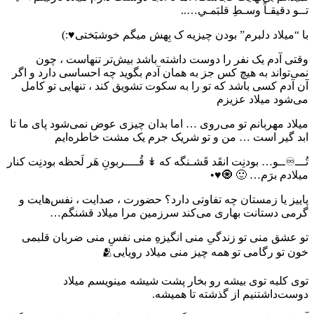
تــو دقیقـاً وسـطِ قلبَمـي…..‌‌
با “میلاد دلبرم” بودن چیزیه ک بِهش میگم خوشبَختی♥️:)
وقتی آدم یک نفر را دوست داشته باشد بیش‌تر تنهاست ، چون
نمی‌تواند به هیچ کس جز به همان آدم بگوید چه احساسی دارد و اگر
آن آدم کسی باشد که تو را به سکوت تشویق کند ، تنهایی تو کامل
می‌شود میلاد عزیزم
میلاد مهربانم تو می‌روی … اما بدان چیزی عوض نمی‌شود پای ما تا
ابد گیر است … من و تو شریک جرم یک مشت خاطره‌ایم
تُـــ♾ــو… بودنِت انقَد قَشـنگه که ↡ قُــــربونِ هَر لَحظه بودنِت کنار
میلادم برَم… 🙂 🧿♥️•️
پاییز یا زمستان چه تفاوتی دارد؟ حضورت ، صدایت ، نفس‌هایت و
گرمی دستانت بهاری می‌کند سرزمین مرا میلاد قشنگم…
تو عشق منی تو زندگیِ منی انگیزهِ منی نفسِ منی ضربان قلبمی
خون تو رگامی تو همه چیز منی میلاد رویایی🫂
ﺗﻮﯼ ﮐﻠﺒﻪ ﺗﻮﯼ ﺑﯿﺸﻪ ﺭﻭ ﺑﺨﺎﺭ ﭘﺸﺖ ﺷﯿﺸﻪ ﻣﯿﻨﻮﯾﺴﻢ میلاد
دوست‌داشتنیم ﺍﺯ ﮔﺬﺷﺘﻪ ﺗﺎ ﻫﻤﯿﺸﻪ.