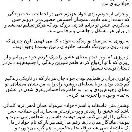
جواد زیبای من
تو جزئی از خودم بودی جواد عزیزم حتی در لحظات سخت زندگی
که دست از هم دادیم، همچنان احساس حضورت را درونم حس
می‌کردم. عشق تو برایم قدرتی بزرگ بود که هرگز تسلیم نمی‌شد و
در برابر هر مشکل و چالشی پابرجا می‌ماند.
یه روزی یه نفر میاد تو زندگیت جوادم که می فهمی؛ اون چیزی که
تورو، روی زمین نگه داشته.. جاذبه ی زمین نیست! وجود اونه..
از روزی که تو را دیدم معنای عشق را درک کردم جواد مهربانم و از
روزی که با تو ازدواج کردم طعم شیرین زندگی را چشیدم بند دلم در
دستان توست نفسم!
تو نوری برای راهنماییم بودی جواد جان هر بار که در تاریکی زندگیم
گم شده بودم، تو با شعله‌ای روشن، راه را به من نشان می‌دادی. تو
معنای وجودم بودی و من به خاطرت احساس غرق شدن در عشق
به تمام وجودم را تجربه می‌کردم.
نوشتن متن عاشقانه با اسم «جواد» می‌تواند همان لمس نرم کلماتی
باشد که عشق را زنده‌تر و پرحرارت‌تر می‌سازد. این جملات، حس
دلتنگی را آرام می‌کنند، شور دوست داشتن را شعله‌ور می‌سازند و
پیوندی ماندگار میان دل‌ها رقم می‌زنند. هر بار که نام جواد در دل
یک عاشقانه می‌نشیند، قلب‌ها محکم‌تر به هم گره می‌خورند و