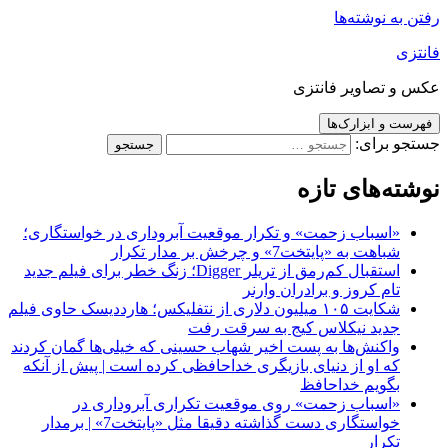
رفتن به نوشته‌ها
فانتزی
عکس و تصاویر فانتزی
فهرست و ابزارک‌ها
جستجو برای:
نوشته‌های تازه
«اسباب زحمت» و تکرار موقعیت آبروداری در خواستگاری؛
شباهت به «پایتخت7» و چرخش بر مدار تکرار
استقبال کم‌رمق از تریلر Digger؛ زنگ خطر برای فیلم جدید
تام کروز و برادران وارنر
شکایت ۱۰۵ میلیون دلاری از نتفلیکس؛ هارددیسک حاوی فیلم
جدید نیکلاس کیج به سرقت رفت
واکنش‌ها به پست اخیر شهاب حسینی که خیلی‌ها گمان کردند
که او از دنیای بازیگری خداحافظی کرده است | پیش از آنکه
بگویم خداحافظ
«اسباب زحمت» روی موقعیت تکراری آبروداری در
خواستگاری دست گذاشته دقیقا مثل «پایتخت7» | برمدار
تکرار