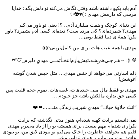
آدم باید یکیو داشته باشه وقتی نگاش می‌کنه تو دلش بگه : خدایا
مرسی که دارمش مهدی : )♥️🧿✨
این دنیای کوچک و هفت میلیارد آدم. . ؟! یعنی تو باور می‌کنی
مهدی؟ شمرده‌ای؟ کی مرده ست؟ دیده‌ای کسی آدم بشمرد؟ باور
نکن! همهٔ ی دنیا فقط تویی…
مهدی با همه عیب هات برای من کامل‌ترینی:))))️
💜🖇️: ~‏ هَـرچـی‌هَم‌بِشه،تَهش‌ٖباٰزم‌انتخـاٰبَمــي مهدیِ دلبرم ֶָ֢ ׁ🤍ꞋꞌꞋ𓍢 ‌‌️
دلم اسارتی می‌خواهد از جنس مهدی… مثل حبس شدن گوشه
آغوشش!
مهدی تو فقط مال منی خنده‌هات، غصه‌هات، تموم حجم قلبت پس
کسی حق نداره مالکش باشه جز خـودم … ‍‌‌‎‎‌‌‍‌‌‎‎‍‌‌‎‎‌‌‍‌‌‎‌‎‍‌‌‎‎‌‌‍‌‌‎‎‍‌‌‎‌‌‎‌‍‌‌‎‎‌‌‍‌‌‎‎‍‌‌‎‎‌‌‍‌‌‎‌‎‍‌‌‎‎‌‌‍‌‌‎‎‍‎‌‍‌‌‎‎‌‌‍‌‌‎‎‍‌‌‎‎‌‌‍‌‌‎‌‎‍‌‌‎‎‌‌‍‌‌‎‎‍‌‌‎‌‌‎‌‍‌‌‎‎‌‌‍‌‌‎‎‍‌‌‎‎‌‌‍‌‌‎‌‎‍‌‌‎‎‌‌‍‌‌‎‎‍‎‌ ‌️
“انٺَ حلاوةَ حیاٺے” مهدیِ شیرینےِ زندگےِ منـے….💋❤️
نمی‌دانستم برایت کهنه شده‌ام، هنوز مدتی نگذشته که برایت
تکراری شده‌ام مهم نیست، برای همیشه تو را از یاد می‌برم مهدی
قلبم هم نخواهد، خاطرت را خاک می‌کنم تو نبودی لایق من، تو نبودی
عاشق من، می‌مانم با همان تنهایی و غم