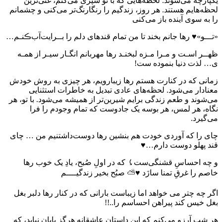
یکپارچه می‌شوند. لحظه‌هایی که با تو سپری می‌کنم، غنی‌ترین
لحظه‌هایم هستند. هر روز، زندگیم را رنگارنگ‌تر می‌کنی و چشمانم
را به سوی آینده باز می‌کنی
«تـــو»♥️ رها جانم بخند تا من تمام قندهای دلم را بــرایت‌آب‌ڪنـم…
ظهــر اسـت و مـرا مـزه لبخنـد رها مهربانم انگـار سیـر از همـه
ی… لذت دنیا بنموده ست!
زمانی که در کنارت هستم رها زیبارویم، هر چیزی به روش خودش
معنادار می‌شود. لحظه‌های عادی تبدیل به خاطرات استثنایی
می‌شوند و طعم زندگی برایم شیرین‌تر از همیشه می‌شود. با تو، هر
نگاه، هر لمس، هر بوسه یک جادوست که تمام وجودم را فرا
می‌گیرد.
چای را که آوردی خودت هم بنشین رها دوست‌داشتنیم من … چای
قند پهلو دوست دارم…♥️
و چه احساسِ قشنگی‌ست⤹ كه در اولِ صُبح، یادِ یک خوب رها
خاصم را غرقِ تمنا سازَد ♥️⛅️ صبُح بخیر زندگیــــم
اگر چه چتر می خواهد اما زیباست بارانی که در کنار رها دلبر بغل
بغل خیس کند پیراهن احساسم را..!!
هر شب آرزو می‌کنم که این داستان عاشقانه هرگز پایان نیابد، که