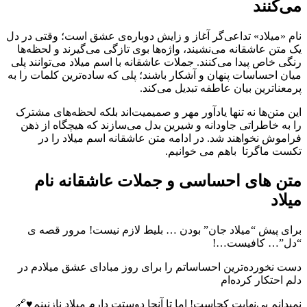
می‌کنند
نام «میلاد» تداعی‌گر آغاز و زایش دوباره‌ی عشق است؛ وقتی در دل
یک متن عاشقانه می‌نشیند، واژه‌ها بوی تازگی می‌گیرند و لحظه‌ها
رنگی خاص پیدا می‌کنند. جملات عاشقانه با اسم میلاد می‌توانند پلی
میان احساسات پنهان و آشکار باشند؛ پلی که ساده‌ترین کلمات را به
پرمعناترین بیان عاطفه تبدیل می‌کند.
این متن‌ها نه تنها یادآور مهر و صمیمیت‌اند بلکه لحظه‌های مشترک
را به خاطراتی جاودانه و شیرین بدل می‌سازند که هیچگاه از ذهن
فراموش نخواهند شد. در ادامه متن عاشقانه اسم میلاد را در
تکست ماگرتا باهم می خوانیم.
متن های احساسی و جملات عاشقانه نام
میلاد
برای پیش “میلاد جان” بودن … بلیط لازم نیست! مرور قصه ی
“دل”… کافیست…!
دست نخورده‌ترین احساساتم را براى روز مبادای عشق میلادم در
دلم احتکار کرده‌ام
نمیدانم بی‌نهایت کجاست! اما تا آنجا دوستت دارم میلاد نازنینم♥️🔗