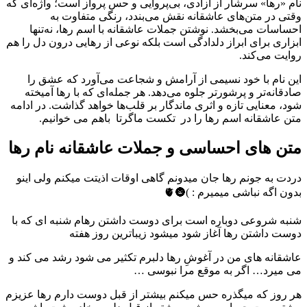
نام «رها» سرشار از آزادی، بی‌پروایی و حس پرواز است؛ واژه‌ای که
وقتی در متن‌های عاشقانه نقش می‌بندد، رنگی متفاوت به
احساسات می‌بخشد. نوشتن جملات عاشقانه با اسم رها، نه‌تنها
ابزاری برای ابراز دلدادگی است بلکه نوعی از رهایی درون دل را هم
روایت می‌کند.
این نام با خود نسیمی از آرامش و شجاعت می‌آورد که عشق را
صادقانه‌تر و پرشورتر جلوه می‌دهد. هر جمله‌ای که با رها آمیخته
شود، معنایی تازه و اثری ماندگار بر قلب‌ها خواهد گذاشت. در ادامه
متن عاشقانه اسم رها را در تکست ماگرتا باهم می خوانیم.
متن های احساسی و جملات عاشقانه نام رها
دردت به جونم رها جان میدونم گاهی اوقات اذیتت میکنم ولی اینو
بدون اگه نباشی میمیرم : )🌚🫀
شنبه شروعی دوباره است برای دوست داشتن رها‌م شنبه ای که با
دوست داشتن رها آغاز شود میشود زیباترین روز هفته
عاشقانه های من در آغوشِ رها دلبرم تکثیر می شود رشد می کند و
می میرد… اگر به موقع مرا نبوسی …
هر روز که میگذره حس میکنم بیشتر از قبل دوست دارم رها عزیزم