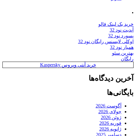
.
خرید بک لینک فالو
آپدیت نود 32
پسورد نود 32
اوکلی لایسنس رایگان نود 32
همیار نود 32
بهترین سئو
رایگان
خرید آنتی ویروس Kaspersky
آخرین دیدگاه‌ها
بایگانی‌ها
آگوست 2026
جولای 2026
ژوئن 2026
فوریه 2026
ژانویه 2026
دسامبر 2025