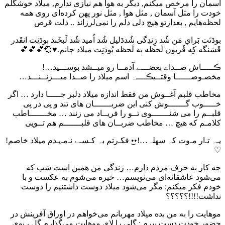
آسمان را مرخص میکنم, دیگر به هوا هم نیازی ندارم, میلاد خوشگلم
خودت را مثل آسمان , مثل هوا , مثل نور پهن کرده‌ای روی همه
لحظه‌هایم , بعدازتو هیچ دلی دلم را نمی‌لرزاند .. دلت قرص
بودَنَت بَرایِ مَن شُد زِندِگی شُددَلیل شُد اُمید شُد لَبخَند بودَنِت انقَدر
قَشنگه کِه قُربون لَحظه به لَحظه بُودَنِت میلاد جانم.♥️💞💕💕💕
ڪـــــاش صــداے بعضـــے آدمــا رو میــشد بوســـید…!
مخصـوصــــــا وقتــیڪــــہ اسم میلاد را صــدا میـــزنــنـــد…
مخاطب قلبم ﺁﻏــﻮش ﻣﻦ ﻓﻘﻂ ﺍﻧﺪﺍﺯﻩ میلاد دلبر ﺟـــــﺎ ﺩﺍﺭﺩ … ﺍﮔﺮ
ﺧـــــﻮﺏ ﮔـــــــﻮﺵ ﮐﻨﯽ ﺍﯾﻦ ﺿﺮﺑـــــــﺎﻥ ﻫﺎﯼ ﺗﻨﺪ ﻭ ﭘﯽ ﺩﺭ ﭘﯽ
ﻗﻠﺒــﻢ ﺭﺍ ﻣﯽ ﺷﻨـــــــﻮﯼ تــو ﺭﺍ ﻓﺮﯾــﺎﺩ ﻣﯽ ﺯﻧﻨﺪ … ﻣﺨـــــــﺎﻃﺐ
ﮐﻼﻣـﻢ ﮐﻪ ﻫﯿﭻ … ﻣﺨﺎﻃﺐ ﺿﺮﺑــﺎﻥ ﻫﺎﯼ ﻗﻠﺒـــــــﻢ ﻫﻢ تــوﯾﯽ
یـہ تـ‌ار مـ‌وت کہ سهلہ…!••͜ فکـ‌رتم بہ کـسـے نـ‌مـ‌یـ‌دم میلاد خاصم!
♡
چه کار به حرف مردم دارم… زندگی من همین است شب که
می‌شود عاشقانه‌ای می‌نویسم… خیره می‌شوم به عکست و با
خودم فکر میکنم: مگر می‌شود میلاد دوست داشتنیم را دوست
نداشت!!!!؟؟؟؟؟
موهایت را به من بده میلاد مهربانم می‌خواهم در اوراق آفرینش در
حضور خودت دست ببرم : گلی را لای موهایت می‌گذارم گل ، بوی