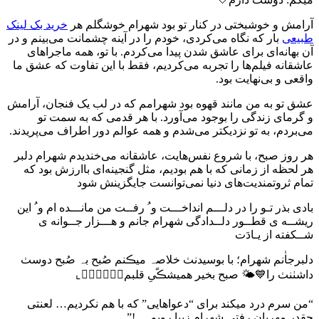
آرامش و خوشبختی در کنار تو بود شهرام خوشگلم هر
خرید بک لینک
طبیعی
بار که نگاه می‌کردی، خودم را در آینه چشمانت می‌بینم و در
آن بهانه‌ای برای عاشق شدن پیدا می‌کردم. با تو، همه ماجراهای
عاشقانه فیلم‌ها را تجربه می‌کردیم، فقط با این تفاوت که عشق ما
واقعی و بی‌نهایت بود.
عشق تو به من مانند قهوه بود شهرامم که در لب یک فنجان، آرامش
و گرمای زندگی را بوجود می‌آورد. با هر قدمی که به سمت تو
می‌بردم، به تو نزدیکتر می‌شدم و همه عوالم دور اطراف می‌پریدند.
هر روز صبح، با شروع نفس‌هایت، عاشقانه می‌خندیدم شهرام دلبر
هر لحظه از زمانی که با هم بودیم، مثل گنجینه‌ای باارزش بود که
تمام ثروتمندیت‌های دنیا نمی‌توانست جایگزینش شود
بادی بذر تـو را در دلـــم انداخـــت و ُ رفــت من مانـــده ام و ُ این
ریشــه ی قطــور دلــدادگی شهرام جانم و هـــزار جــوانه ی
شــکفته از یـادَت
دلبرجاٰنم شهرام؛ با بوسیدنٺ‌ خلاصہ میڪنم صُبح بہ صُبح دوسٺ‌
داشٺنٺ‌ را💙🌤 صبح بخیر همیشڪًیِ قلبم👩🏻‍❤‍💋‍👨🏻⌞
“من سرم درد میکند برای “دعواهایی” که با هم نکردیم… لعنتی
چقدر مهربان رفتی شهرام زیبا رویم …!”