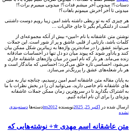
دستات؟! میدونی آخر میشم فدات؟! میدونی میمیرم برات؟!
میدونی تا آخر آخرش میمونم باهات؟!
هر چیزی که به تو ربطی داشته باشد امین زیبا رویم دوست داشتنی
است از دلتنگی‌ام بگیر تا جای خالی‌ات …
نوشتن متن عاشقانه با نام «امین» بیش از آنکه مجموعه‌ای از
کلمات باشد، بازتابی از قلبی عاشق و پر از شور است. این جملات
می‌توانند عشق را در ساده‌ترین واژه‌ها به زیباترین شکل ممکن بیان
کنند و یادآور شوند که پیوند میان دو دل تنها در احساسات صادقانه
زنده می‌ماند. هر بار که نام امین در میان واژه‌های عاشقانه جاری
می‌شود، احساسی تازه خلق می‌گردد؛ احساسی که ماندگار است و
هر بار شعله‌های عشق را پررنگ‌تر می‌سازد.
به پایان مقاله متن عاشقانه اسم امین رسیدیم، چنانچه نیاز به متن
های عاشقانه نام خاصی دارید، می‌توانید آن را در بخش نظرات با ما
به اشتراک بگذارید تا در سریع‌ترین زمان ممکن جملات عاشقانه
ویژه‌ای را برای آن نام آماده کنیم.
ارسال شده در
اکتبر 25, 2025
نویسنده
ins2012
دسته‌ها
دسته‌بندی
نشده
متن عاشقانه اسم مهدی ⭐️+ نوشته‌هایی که