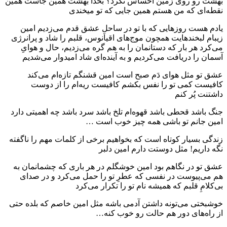
بهشت رو روی زمین احساس نکرد؟ بخدا بهشت همین جاست همین
نقطه‌ای که من هستم همین جایی که تو میخندی
یادم هست روزهایی که با تو در ساحلِ عشق قدم می‌زدیم امین
زیبام لبخندهایت همچون موج‌های اقیانوس، قلبم را شاد و پرانرژی
می‌کرد هر بار که دستانمان را به هم گره می‌زدیم، حال و هوایِ
آسمان را دریافت می‌کردیم و به آینده‌ای شاد امیدوار می‌شدیم
عشق تو مثل هوای دَم صبح است امین قشنگم تازه‌ام می‌کند
کافیست کمی تو را نفس بکشم کافیست ریه‌ام را از دوست
داشتنت پُر کنم
جنگ باشد قحطی باشد قهوه‌ام تلخ باشد سرد باشد چه اهمیتی دارد
امین جانم تو باشی همه چیز خوب است …
زندگی بسیار کوتاه است که بخواهیم برخی از کلمات مهم را ناگفته
نگه داریم! مثل دوستت دارم امین دلبر
عشق تو در نگاهم بود امین خوشگلم در هر باری که چشمانمان به
هم می‌پیوست در نفسی که عطرِ تو را حمل می‌کرد و در صدای
بی‌کلامِ قلبم که همیشه نام تو را تکرار می‌کرد
خوشبختی می‌تونه داشتن آدمی باشه مثل امین خاصم که بلده حتی
از راه‌های دور هم حالت رو خوب کنه…