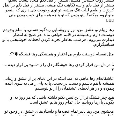
بیشتر روت حساس میشم، بیشتر از قبل دلم میخاد پیشت باشم،
بیشتر از قبل دلم واسه نگاهت تنگ میشه، بیشتر از قبل دلم برا بغل
کردنت و طعم لبات تنگ میشه، تو توی وجودت چی داری که اینقدر
منو آروم میکنه؟ اینو بدون که تو پناهه همه برای خوب بودن منی.
👩‍❤️‍👨
رها زیبام تو عشق من، نور و روشنایی زندگیم هستی. با تمام وجودم
دوستت دارم و همیشه در قلبم خواهی ماند. هر صبح به انتظار
دیدارت می‌روم، هر شب بخاطر تجربه کردن لحظات خوشبختی با تو
سپاسگزارم.
مثل نفسام دوستت دارم بی اختیار و همیشگی رها قشنگم🫀🤍.
تا در دل من قرار کردی رها خوشگلم دل را ز «تــو» بی‌قرار دیدم…
♥️
عاشقانه‌ام رها ماهم، به امید اینکه در این دنیای پر از عشق و زیبایی
همیشه با هم باشیم و دست در دست، پا به پای راهی به سوی آینده
پیموده و در هر لحظه، عشقمان را از نو بنویسیم
هیچ چیز قشنگ تر از این نیس یکیو داشته باشی که هر روز به او
بگویی با رها رویاییم حال تمام روز هایم عشق است
معشوق من، رها دلبر تمام قصه‌ها و داستان‌های عشق، در وجود تو