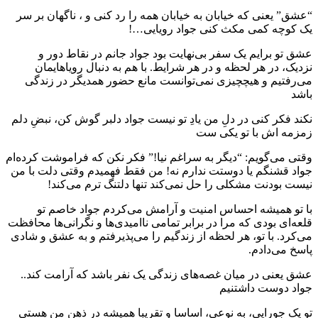
“عشق” یعنی که خیابان به خیابان همه را رد کنی و ، ناگهان بر سر
یک کوچه کمی مکث کنی جواد رویایی…!
عشق تو برایم یک سفر بی‌نهایت بود جواد جانم در نقاط دور و
نزدیک، در هر لحظه و در هر شرایط. با هم به دنبال رویاهایمان
می‌رفتیم و هیچچیزی نمی‌توانست مانع حضور همدیگر در زندگی
باشد
نکند فکر کنی در دلِ من یادِ تو نیست جواد دلبر گوش کن، نبضِ دلم
زمزمه اش با تو یکی ست
وقتی می‌گویم: “دیگر به سراغم نیا!” فکر نکن که فراموشت کرده‌ام
جواد قشنگم یا دوستت ندارم نه! من فقط فهمیدم وقتی دلت با من
نیست بودنت مشکلی را حل نمی‌کند تنها دلتنگ ترم می‌کند!
با تو همیشه احساس امنیت و آرامش می‌کردم جواد خاصم تو
قلعه‌ای بودی که مرا در برابر تمامی ناامیدی‌ها و نگرانی‌ها محافظت
می‌کرد. با تو، هر لحظه از زندگیم را می‌پذیرفتم و به عشق و شادی
پاسخ می‌دادم.
عشق یعنی در میان غصه‌های زندگی یک نفر باشد که آرامت کند..
جواد دوست داشتنیم
تو یک جورایی، به نوعی، اساسا و تقریبا همیشه در ذهن من هستی