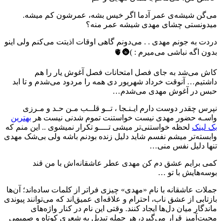
می‌گن شیشه‌ی عمر آدما اگر خیس بشه، عمرشون کم میشه.
میدونستی چشای مهدی شیشه عمر منه؟
دردت به جونم مهدی . . می‌دونم گاهی اوقات اذیتت می‌کنم ولی اینو
بدون اگه نباشی می‌میرم : )🌚🫀️
کاش می‌شد به جای فصل امتحانات فصل آغوش یار را هم
داشتیم… آنوقت خرداد شهریور دی همه را مردود می‌شدم و تا ابد
حبس در آغوش مهدی می‌شدم…
نپرس چقدر دوست دارم ايـنـجا ، تــو قلــب مـن حـد و مـرزى
واسـه حضور مهدی نيست خواستنت تموم شدنى نيست هر
بهترین
بک لینک
لحظه خواستنى‌تر ميشى تــــو تكرار نميشوى .. اين منم كه
وابسته‌تر ميشم نفسم شايد دليل زنده بودنم باشه ولى بی‌شک مهدی
تنها دليل نفس منى…
کمی برایم عشق دم کن مهدی عطر عاشقانه‌اش با من قند
بوسه‌هایش با تو …
جملات عاشقانه با نام «مهدی» چیزی فراتر از کلمات ساده‌اند؛ آن‌ها
بازتابی از عشق ناب، احترام و علاقه‌ای عمیق‌اند که می‌توانند پیوندی
ماندگار میان دل‌ها ایجاد کنند. وقتی این نام در کنار واژه‌های
محبت‌آمیز قرار می‌گیرد، هر جمله تبدیل به شعری کوتاه و صمیمی