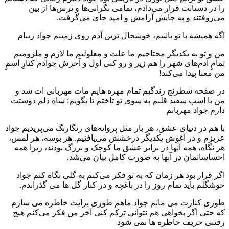
را در دستانت قرار می‌دادم، تمامی نگرانی‌ها و ترس‌ها از بین
می‌روفتند و به جایش آرامش و امید جای می‌گرفت.
اگه همیشه با تو باشم، خوشحال ترین آدم روی زمینم جواد زیبام
من و تو به یکدیگر محتاجیم ما علت و معلولیم ما لازم و ملزومیم
تمامِ آدم‌های شهر را هم زیر و رو کنی اول و آخرش جوادم کنارِ اسمِ
من معنا پیدا می‌کند!
در صفحه شطرنج زندگیم تمام مهره هایم مات مهربانی ات شد و
من با اسب سفید قلبم به سوی تو تاختم تا بگویم: شاه دلم دوستت
دارم جواد مهربانم
با هم در دنیای عشق، هر بار مثل پروانه‌های رنگارنگ می‌پریدیم جواد
عزیزم و در آغوش یکدیگر درخشش می‌یافتیم. هر بوسه، هر لمس،
هر نگاه، همه آنها در برابر عشق ما کوچک و بزرگ بودند، زیرا همه
احساساتمان در آنها به صورت کامل بیان می‌شد.
اگر قرار بود هر زمان که به تو فکر می‌کنم به گلی نگاه کنم جواد
خوشگلم باید تمام روز را در باغچه و در کنار گل ها می گذراندم.
طوری کنارت می‌ مانم جواد ماهم طوری برایت خاطره می‌ سازم
که حتی اگر بخواهی هم نتوانی ترکم کنی آخر من فکر می‌کنم هیچ
رفتنی حریف خاطره‌ ها نمی‌ شود