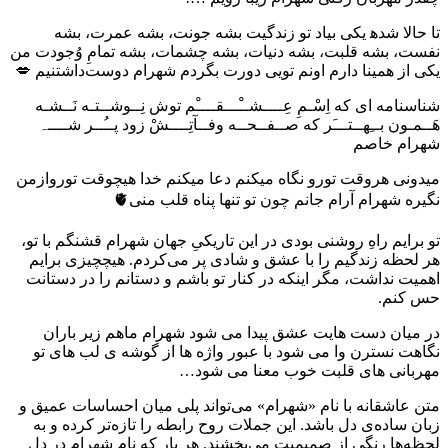
تا حالا شده‍ یکی بیاد تو زندگیت بشه جونت، بشه عمرت، بشه
نفست، بشه قلبت، بشه دنیات، بشه چشمات، بشه تمامِ وُجودت من
یکی از همینا دارم اونم تویی دورت بگردم شهرام دوست‌داشتنیم 💋
شناسنامه ای که اِسْـمِ عِــــشــْـــقــــْم توش نِــوشــتـه نَــشـه
هَــمـون بــِهــتـــَر که صــفــحــه وفــآتِــــشْ زود پــُــر شــــہ
شهرام خاصم
میدونی هروقت تورو نگاه میکنم دعا میکنم خدا هیچوقت توروازمن
نگیره شهرام آرام جانم چون تو تنها پناه قلب منی🫀
تو برایم راهِ روشنی بودی در این تاریکیِ جهان شهرام قشنگم با تو،
هر لحظه زندگیم را با عشق و شادی پر می‌کردم. هیچچیزی برایم
اهمیت نداشت، مگر اینکه در کنار تو باشم و دستانم را در دستانت
حس کنم.
در میان دست هایت عشق پیدا می شود شهرام ماهم زیر باران
نگاهت نسترن وا می شود با عبور واژه ها از گوشه ی لب های تو
مهربانی های قلبت خوب معنا می شود…
متن عاشقانه با نام «شهرام» می‌تواند پلی میان احساسات عمیق و
زبان ساده‌ی دل باشد. این جملات روح رابطه را تازه‌تر کرده و به
لحظه‌ها رنگی از صمیمیت می‌بخشند. هر بار که نام شهرام در دل