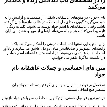
را در لحظه‌های ناب دلدادگی زنده و ماندگار
می‌کنند
نام «جواد» در متن‌های عاشقانه، شکلی از صمیمیت و آرامش را به
خود می‌گیرد؛ گویی صدای دل است که در قالب واژه‌ها جان گرفته
باشد. وقتی عاشقانه‌ای با اسم جواد نوشته می‌شود، کلمات رنگی
تازه پیدا می‌کنند و هر جمله می‌تواند آینه‌ای از مهر و عشق بی‌پایان
باشد.
چنین متن‌هایی نه‌تنها احساسات درونی را آشکار می‌کنند، بلکه
رابطه‌ای عمیق‌تر و صادقانه‌تر میان دو دل عاشق می‌سازند و یادآور
لحظات ناب عاشقی می‌شوند. در ادامه متن عاشقانه اسم جواد را
در تکست ماگرتا باهم می خوانیم.
متن های احساسی و جملات عاشقانه نام
جواد
نه فصل میخواهد نه باران مـن برای گرفتن دستانت جواد جان
منتظر هیچ اتفاقی نیستم
دَر دورتَرین فواصِل هَستی، نَزدیکتریٓن مخاطبِ من باش جواد نازنینم
عشق تو برایم مثل نوری در تاریکی بود جواد دلبرم زمانی که دستانم