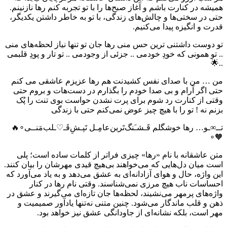
همیشه در کنارت باشم و آغاز صبح‌ها را با تو تجربه کنم رها نازنینم.
حتی در سختی‌ها و چالش‌های زندگی، با تو به خاطر داشتن یکدیگر،
قدرت و انگیزه پیدا می‌کنیم.
تو دوست داشتنی ترین حس منی رها جان تو تنها نیاز لحظه‌های منی
.. تو همونی که خودِ خودمی .. جزئی از وجودمی .. تو تار و پودِ قلبمی
..🌟
من … من با صدای نفس کشیدنت هم رها عزیزم عاشقی می کنم
حتی اگر آرام و بی صدا خودم را بگذارم در دست‌هات و بروم حتی
وقتی از کنارت رد شوم برای پرت نشدن حواست بوی تنت را پُک
بزنم نه ! تو را با هیچ چیز عوض نمی‌کنم حتی با زندگی
‌تــ∞ـو… رها خوشگلم قَـشـَنگ‌تَرين‌عامِـل تَپـشِ‌قَـ♡ـلب‌مَنــی∘🔥
🧡∘
متن عاشقانه با نام «رها» چیزی فراتر از کلمات ساده است؛ پلی
است میان دل‌هایی که می‌خواهند بی‌هیچ قیدی مهرشان را بیان کنند.
این واژه، حال و هوای آزادانه‌ای به عشق می‌دهد و به یاد می‌آورد که
احساسات ناب هیچ مرزی نمی‌شناسند. وقتی نام رها در کنار
واژه‌های پرمهر می‌نشیند، لحظه‌ها جان تازه‌ای می‌گیرند و عشق در
ذهن و قلب ماندگار می‌شود. چنین متنی نه‌تنها یادآور صمیمیت و
مهر است، بلکه نشانه‌ای از جاودانگی عشق نیز خواهد بود.