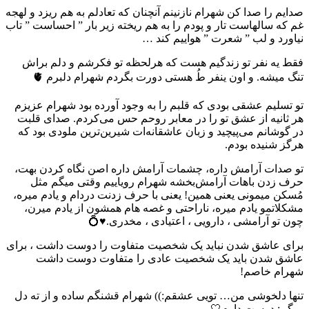
صدایم را صدا کن شهرام نازنینم آنچنان که تعادلم به هم ریزد و لهجه
غم که سالهاست تار و پودم را به هم ریخته زیر بار ” احساست ” تاب
نیاورد و لب ” شعرت ” هواییم کند …
فقط یه نفر تو زندگیم هست که هرلحظه تو فکرشم و دلم براش
تنگ میشه. و اون ینفر‌ طُ هستی دورت بگردم شهرام دلبرم 🫀
تو تسلیم عشقی بودی که قلبم را به وجود آورده بود شهرام عزیزم
هر ثانیه از عشق تو را در معابر روحم حس می‌کردم. صدای قلبت
در گوشانم می‌پیچید و زبان عاشقانه‌ات شیرین‌ترین ملودی بود که
هرگز شنیده بودم.
تو صدات آرامش داره، چشمات‌ آرامش داره اصن نگاه کردن بهت،
حرف زدن باهات آرامش‌بخشه شهرام رویاییم وقتی میگم مثل
مُسکن میمونی یعنی همین! یعنی با حرف زدنت دردام و یادم میره،
مشکلاتمو یادم میره، ناراحتی و غصه هام همشون از یادم میرن،
چون تو آرامشی ، دارویی ، اعتیادی ، مخدری.♥️💍
برای عاشق شدن نباید یک شخصیت متفاوت را دوست داشت ، برای
عاشق شدن باید یک شخصیت عادی را متفاوت دوست داشت
شهرام خاصم!
تنها دلخوشی من… تویی عشقم:)) شهرام قشنگم ساده و از ته دل
میگم: دوست دارم🤍