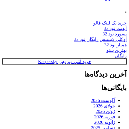
.
خرید بک لینک فالو
آپدیت نود 32
پسورد نود 32
اوکلی لایسنس رایگان نود 32
همیار نود 32
بهترین سئو
رایگان
خرید آنتی ویروس Kaspersky
آخرین دیدگاه‌ها
بایگانی‌ها
آگوست 2026
جولای 2026
ژوئن 2026
فوریه 2026
ژانویه 2026
دسامبر 2025