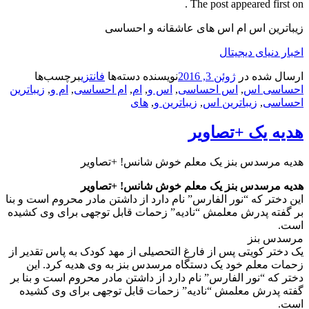
The post appeared first on .
زیباترین اس ام اس های عاشقانه و احساسی
اخبار دنیای دیجیتال
ارسال شده در
ژوئن 3, 2016
نویسنده
دسته‌ها
فانتزی
برچسب‌ها
احساسی اس
,
اس احساسی
,
اس و
,
ام
,
ام احساسی
,
ام و
,
زیباترین
احساسی
,
زیباترین اس
,
زیباترین و
,
های
هدیه یک +تصاویر
هدیه مرسدس بنز یک معلم خوش شانس! +تصاویر
هدیه مرسدس بنز یک معلم خوش شانس! +تصاویر
این دختر که “نور الفارس” نام دارد از داشتن مادر محروم است و بنا
بر گفته پدرش معلمش “نادیه” زحمات قابل توجهی برای وی کشیده
است.
مرسدس بنز
یک دختر کویتی پس از فارغ التحصیلی از مهد کودک به پاس تقدیر از
زحمات معلم خود یک دستگاه مرسدس بنز به وی هدیه کرد. این
دختر که “نور الفارس” نام دارد از داشتن مادر محروم است و بنا بر
گفته پدرش معلمش “نادیه” زحمات قابل توجهی برای وی کشیده
است.