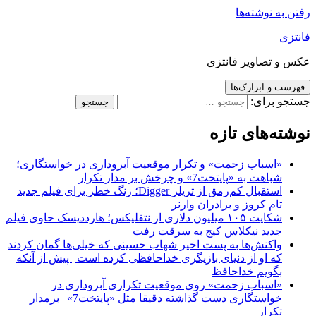
رفتن به نوشته‌ها
فانتزی
عکس و تصاویر فانتزی
فهرست و ابزارک‌ها
جستجو برای:
نوشته‌های تازه
«اسباب زحمت» و تکرار موقعیت آبروداری در خواستگاری؛
شباهت به «پایتخت7» و چرخش بر مدار تکرار
استقبال کم‌رمق از تریلر Digger؛ زنگ خطر برای فیلم جدید
تام کروز و برادران وارنر
شکایت ۱۰۵ میلیون دلاری از نتفلیکس؛ هارددیسک حاوی فیلم
جدید نیکلاس کیج به سرقت رفت
واکنش‌ها به پست اخیر شهاب حسینی که خیلی‌ها گمان کردند
که او از دنیای بازیگری خداحافظی کرده است | پیش از آنکه
بگویم خداحافظ
«اسباب زحمت» روی موقعیت تکراری آبروداری در
خواستگاری دست گذاشته دقیقا مثل «پایتخت7» | برمدار
تکرار