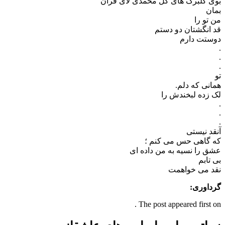
بوی گلبرگ های گل محمدی لای قرآن
بمان
من تو را
قد انگشتان دو دستم
دوستت دارم
.
.
.
تو
همانی که دلم.
لک زده لبخندش را‌
.
.
.
آنقد نیستی
که گاهی حس می کنم ؛
عشق را نسیه به من داده ای
بی تابم
نقد می خواهمت
گرداوری:
The post appeared first on .