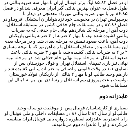
او در فصل ۸۴-۸۵ لیگ برتر فوتبال ایران با مهار سه ضربه پنالتی در
طول فصل به عنوان بهترین پنالتی گیر ایران معرفی شد.او در فصل
۸۵-۸۶ نیز با مهار ضربه پنالتی مهرزاد معدنچی در دیدار با
پرسپولیس تهران بر محبوبیت خود نزد هواداران استقلال افزود.او در
فصل ۸۶-۸۷ و در مسابقات جام حذفی کشور در مسابقه استقلال-
ذوب آهن از مرحله یک شانزدهم نهائی جام حذفی که به ضربات
پنالتی کشیده شده بود، با مهار ۳ ضربه از ۴ ضربه پنالتی بازیکنان
ذوب آهن، باعث صعود تیمش به مرحله بعدی شد.او در مرحله بعدی
این مسابقات و در مصاف استقلال با راه آهن نیز که با نتیجه مساوی
۲ بر ۲ به ضربات پنالتی کشیده شد، با مهار ۳ ضربه پنالتی باعث
صعود استقلال به مرحله نیمه نهائی جام حذفی شد. در مرحله نیمه
نهائی نیز بازی تیم‌های استقلال تهران و فولاد خوزستان پس از
تساوی ۱-۱ در وقت قانونی و اضافی به ضربات پنالتی کشیده شد و
باز هم وحید طالب لو با مهار ۲ پنالتی از بازیکنان فولاد خوزستان
توانست باعث پیروزی تیم استقلال و رساندن این تیم به فینال این
مسابقات شود.
عابدزاده دوم
بسیاری از کارشناسان فوتبال پس از موفقیت دو ساله وحید
طالب‌لو از سال ۸۴ تا سال ۸۶ در مسابقات داخلی و ملی فوتبال او
را با احمدرضا عابدزاده اسطوره دروازه بانی فوتبال ایران مقایسه
می‌کردند و او را عابدزاده دوم می‌نامیدند.