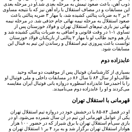
ذوب آهن، باعث صعود تیمش به مرحله بعدی شد.او در مرحله بعدی
این مسابقات و در مصاف استقلال با راه آهن نیز که با نتیجه مساوی
۲ بر ۲ به ضربات پنالتی کشیده شد، با مهار ۳ ضربه پنالتی باعث
صعود استقلال به مرحله نیمه نهائی جام حذفی شد. در مرحله نیمه
نهائی نیز بازی تیم‌های استقلال تهران و فولاد خوزستان پس از
تساوی ۱-۱ در وقت قانونی و اضافی به ضربات پنالتی کشیده شد و
باز هم وحید طالب لو با مهار ۲ پنالتی از بازیکنان فولاد خوزستان
توانست باعث پیروزی تیم استقلال و رساندن این تیم به فینال این
مسابقات شود.
عابدزاده دوم
بسیاری از کارشناسان فوتبال پس از موفقیت دو ساله وحید
طالب‌لو از سال ۸۴ تا سال ۸۶ در مسابقات داخلی و ملی فوتبال او
را با احمدرضا عابدزاده اسطوره دروازه بانی فوتبال ایران مقایسه
می‌کردند و او را عابدزاده دوم می‌نامیدند.
قهرمانی با استقلال تهران
او در فصل ۸۴-۸۵ با درخشش خود در دروازه تیم استقلال تهران
یکی از عوامل قهرمانی این تیم در آن سال شمرده می‌شود. او در
بازی سی‌ام استقلال تهران با برق شیراز که در حضور ۱۰۰ هزار
هوادار استقلال تهران برگزار شد و به برد ۴ بر ۱ استقلال تهران و