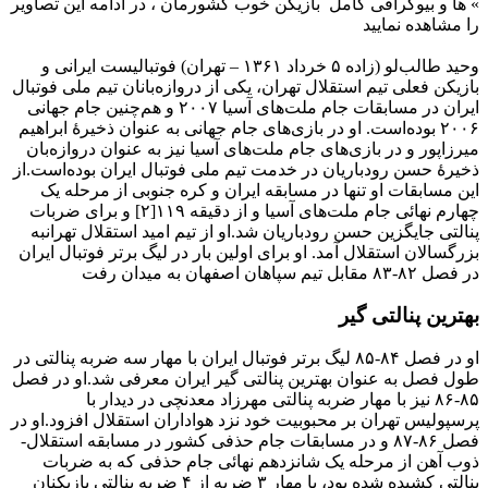
»
ها و بیوگرافی کامل بازیکن خوب کشورمان ، در ادامه این تصاویر
را مشاهده نمایید
وحید طالب‌لو (زاده ۵ خرداد ۱۳۶۱ – تهران) فوتبالیست ایرانی و
بازیکن فعلی تیم استقلال تهران، یکی از دروازه‌بانان تیم ملی فوتبال
ایران در مسابقات جام ملت‌های آسیا ۲۰۰۷ و هم‌چنین جام جهانی
۲۰۰۶ بوده‌است. او در بازی‌های جام جهانی به عنوان ذخیرهٔ ابراهیم
میرزاپور و در بازی‌های جام ملت‌های آسیا نیز به عنوان دروازه‌بان
ذخیرهٔ حسن رودباریان در خدمت تیم ملی فوتبال ایران بوده‌است.از
این مسابقات او تنها در مسابقه ایران و کره جنوبی از مرحله یک
چهارم نهائی جام ملت‌های آسیا و از دقیقه ۱۱۹[۲] و برای ضربات
پنالتی جایگزین حسن رودباریان شد.او از تیم امید استقلال تهرانبه
بزرگسالان استقلال آمد. او برای اولین بار در لیگ برتر فوتبال ایران
در فصل ۸۲-۸۳ مقابل تیم سپاهان اصفهان به میدان رفت
بهترین پنالتی‌ گیر
او در فصل ۸۴-۸۵ لیگ برتر فوتبال ایران با مهار سه ضربه پنالتی در
طول فصل به عنوان بهترین پنالتی گیر ایران معرفی شد.او در فصل
۸۵-۸۶ نیز با مهار ضربه پنالتی مهرزاد معدنچی در دیدار با
پرسپولیس تهران بر محبوبیت خود نزد هواداران استقلال افزود.او در
فصل ۸۶-۸۷ و در مسابقات جام حذفی کشور در مسابقه استقلال-
ذوب آهن از مرحله یک شانزدهم نهائی جام حذفی که به ضربات
پنالتی کشیده شده بود، با مهار ۳ ضربه از ۴ ضربه پنالتی بازیکنان