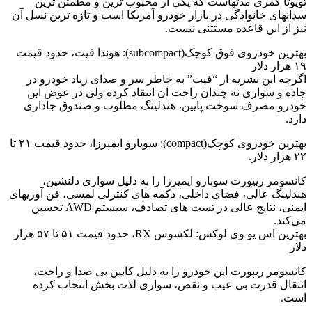
تویوتا کمری مدتهاست که یکی از محبوب ترین و مطمئن ترین
سدانهای خانوادگی در بازار خودرو آمریکا است و تازه ترین نسل آن
نیز از این قاعده مستثنی نیست.
بهترین خودروی فوق کوچک(subcompact): هوندا فیت، حدود قیمت
۱۹ هزار دلار
اگرچه این نشریه از “فیت” به خاطر سر و صدای زیاد خودرو در
جاده و سواری نه چندان راحت آن انتقاد کرده ولی در عوض این
خودرو مصرف سوخت پایین، هندلینگ مطلوب و صندوق جاداری
دارد.
بهترین خودروی کوچک(compact): سوبارو ایمپرزا، حدود قیمت ۲۱ تا
۲۲ هزار دلار.
کانسومر ریپورت سوبارو ایمپرزا را به دلیل سواری دلنشین،
هندلینگ عالی، فضای داخلی، دکمه های کنترلی لمسی، فن آوریهای
ایمنی، نتایج عالی در تست های تصادف، سیستم AWD تحسین
می‌کند.
بهترین اس یو وی لوکس: لکسوس RX، حدود قیمت ۵۱ تا ۵۷ هزار
دلار
کانسومر ریپورت این خودرو را به دلیل کابین بی صدا و راحت،
انتقال قدرت بی عیب و نقص، سواری لذت بخش انتخاب کرده
است.