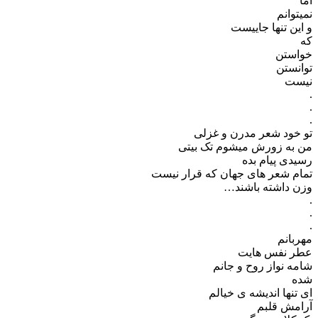
اما
نمیتوانم
و این تنها جاییست
که
خواستن
توانستن
نیست
.
.
.
تو خود شعر مدرن و غزلی
من به زورش میشوم تک بیتی
رسیدی پیام بده
تمام شعر های جهان که قرار نیست
وزن داشته باشند…
.
.
.
مهربانم
عطر نفس هایت
شامه نواز روح و جانم
شده
ای تنها اندیشه ی خیالم
آرامش قلبم