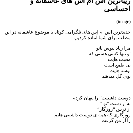
زیباترین اس ام اس های عاشقانه و
احساسی
(image)
جدیدترین اس ام اس های تلگرامی کوتاه با موضوع عاشقانه در این
مطلب برای شما آماده کردیم.
مرا زیاد ببوس بانو
تو تنها کسی هستی که
محبت هایت
بی طمع است
بوسه هایت
بوی گل میدهند
.
.
.
دوست داشتنت” را پنهان کردم
نه از دست “تو ”
از ترس “روزگار”
روزگاری که همه ی دوست داشتنی هایم
را از من گرفت
.
.