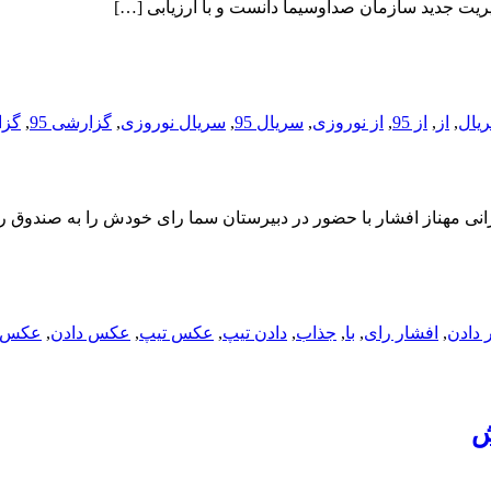
ریت جدید سازمان صداوسیما دانست و با ارزیابی […]
,
از
,
از 95
,
از نوروزی
,
سریال 95
,
سریال نوروزی
,
گزارشی 95
,
گزا
انی مهناز افشار با حضور در دبیرستان سما رای خودش را به صندوق ر
 دادن
,
افشار رای
,
با
,
جذاب
,
دادن تیپ
,
عکس تیپ
,
عکس دادن
,
عکس 
ش