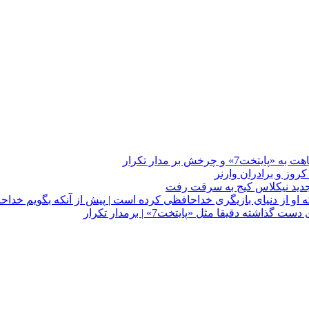
چرخش بر مدار تکرار
 او از دنیای بازیگری خداحافظی کرده است | پیش از آنکه بگویم خداح
دقیقا مثل «پایتخت7» | برمدار تکرار