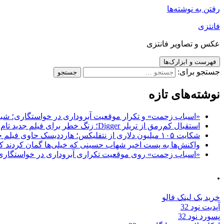
رفتن به نوشته‌ها
فانتزی
عکس و تصاویر فانتزی
فهرست و ابزارک‌ها
جستجو برای:
نوشته‌های تازه
«اسباب زحمت» و تکرار موقعیت آبروداری در خواستگاری؛ شباهت به «پایتخت7» و 
استقبال کم‌رمق از تریلر Digger؛ زنگ خطر برای فیلم جدید تام کروز و برادران وارنر
شکایت ۱۰۵ میلیون دلاری از نتفلیکس؛ هارددیسک حاوی فیلم جدید نیکلاس کیج به سرقت رفت
واکنش‌ها به پست اخیر شهاب حسینی که خیلی‌ها گمان کردند که
«اسباب زحمت» روی موقعیت تکراری آبروداری در خواستگاری دست گذاشته 
.
خرید بک لینک فالو
آپدیت نود 32
پسورد نود 32