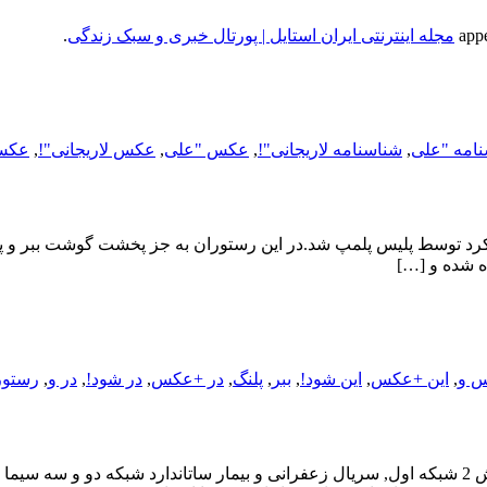
مجله اینترنتی ایران استایل | پورتال خبری و سبک زندگی
.
امه "علی
,
شناسنامه لاریجانی"!
,
عکس "علی
,
عکس لاریجانی"!
,
عکس 
 کرد توسط پلیس پلمپ شد.در این رستوران به جز پخشت گوشت ببر و
 شده و […]
 و
,
این +عکس
,
این شود!
,
ببر
,
پلنگ
,
در +عکس
,
در شود!
,
در و
,
رستو
گزارش هایی در مورد سریال های نوروزی صدا و سیما, سریال دودکش 2 شبکه اول, سریال زعفرانی و بیمار