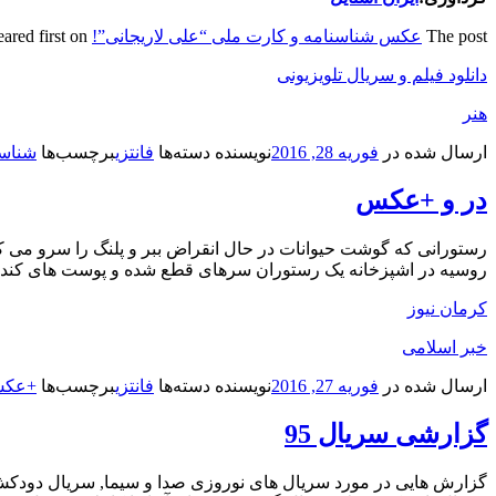
The post
عکس شناسنامه و کارت‌ ملی “علی لاریجانی”!
appeared first on
دانلود فیلم و سریال تلویزیونی
هنر
ارسال شده در
فوریه 28, 2016
نویسنده
دسته‌ها
فانتزی
برچسب‌ها
شناسن
در و +عکس
رستورانی که گوشت حیوانات در حال انقراض ببر و پلنگ را سرو می
روسیه در اشپزخانه یک رستوران سرهای قطع شده و پوست های کنده
کرمان نیوز
خبر اسلامی
ارسال شده در
فوریه 27, 2016
نویسنده
دسته‌ها
فانتزی
برچسب‌ها
+عکس
گزارشی سریال 95