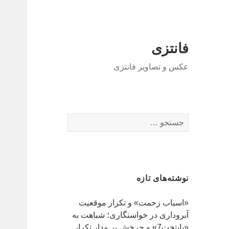
فانتزی
عکس و تصاویر فانتزی
ج
س
ت
ج
و
نوشته‌های تازه
ب
ر
«اسباب زحمت» و تکرار موقعیت
ا
آبروداری در خواستگاری؛ شباهت به
ی
«پایتخت7» و چرخش بر مدار تکرار