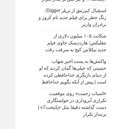
:
استقبال کم‌رمق از تریلر Digger؛
زنگ خطر برای فیلم جدید تام کروز و
برادران وارنر
شکایت ۱۰۵ میلیون دلاری از
نتفلیکس؛ هارددیسک حاوی فیلم
جدید نیکلاس کیج به سرقت رفت
واکنش‌ها به پست اخیر شهاب
حسینی که خیلی‌ها گمان کردند که او
از دنیای بازیگری خداحافظی کرده
است | پیش از آنکه بگویم خداحافظ
«اسباب زحمت» روی موقعیت
تکراری آبروداری در خواستگاری
دست گذاشته دقیقا مثل «پایتخت7» |
برمدار تکرار