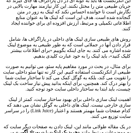
این انکرتکست ها باید به گونه ای در دل پاراگراف ها جای گیرند که
جریان طبیعی متن را مختل نکنند. این کار نیازمند مهارت بالایی در
نگارش است تا خواننده احساس نکند که لینک به زور در متن
گنجانده شده است. هدف این است که لینک ها به عنوان منابع
اطلاعاتی تکمیلی و مرتبط، ارزش افزوده ای برای خواننده ایجاد
کنند.
روش های طبیعی سازی لینک های داخلی در پاراگراف ها، شامل
قرار دادن آنها در جملاتی است که به طور طبیعی به موضوع لینک
شده اشاره می کنند. به جای اینکه بگوییم «برای اطلاعات بیشتر
کلیک کنید»، باید لینک را به خود عبارت کلیدی بدهیم.
برای مثال، در بحث در مورد مفاهیم پایه سئو، می توانیم به صورت
طبیعی از انکرتکست استفاده کنیم. این کار نه تنها سئو داخلی سایت
را تقویت می کند، بلکه به گوگل کمک می کند تا ساختار سایت شما
را بهتر درک کند. همچنین، برای اینکه بدانید پیش نیاز ساخت بک لینک
چیست، باید ابتدا به ساختار داخلی سایت خود توجه کنید.
اهمیت لینک سازی داخلی برای بهبود ساختار سایت، کمتر از لینک
سازی خارجی نیست. لینک های داخلی به گوگل نشان می دهند که
کدام صفحات شما مهمتر هستند و اعتبار (Link Juice) را در سراسر
سایت توزیع می کنند.
در یک مقاله طولانی مانند این، لینک دادن به صفحات دیگر سایت که
به موضوعات مرتبط مانند «
خرید بک لینک
» یا «
رپورتاژ آگهی
» می