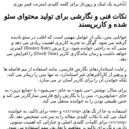
نکات فنی و نگارشی برای تولید محتوای سئو
شده و کاربرپسند
خوانایی متن، یکی از عوامل مهمی است که اغلب در سئو نادیده
گرفته می شود. گوگل به تجربه کاربری اهمیت زیادی می دهد و
متنی که به راحتی خوانده شود، نرخ پرش (Bounce Rate) کمتری
خواهد داشت و زمان ماندگاری کاربر (Dwell Time) را افزایش می
دهد.
رعایت استانداردهای نگارش فارسی، مانند استفاده از نیم فاصله ها
و پرهیز از کاراکترهای غیر استاندارد، نه تنها متن را زیباتر می کند،
بلکه خواندن آن را برای کاربر آسان تر می سازد.
برای مثال، نوشتن «می شود» به جای «می‌شود» یا «شایع ترین» به
جای «شایع‌ترین»، متن را با نگارش رایج فارسی سازگارتر می کند و
حس طبیعی بودن را به خواننده منتقل می کند.
استفاده به جا از تگ های
و
برای تاکید، به خواننده
<em>
<strong>
کمک می کند تا نکات کلیدی مقاله را به سرعت تشخیص دهد. تگ
برای کلمات کلیدی اصلی و عباراتی که اهمیت سئویی
<strong>
دارند، و تگ برای تاکید بر مفاهیم یا تعاریف مهم استفاده می شود.