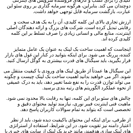
کلیدی را برای کسب و کارهای فروشنده سرویس های اینترنتی
دوچندان می کند. بنابراین، هرگونه سرمایه گذاری بر روی سئو این
عبارت، بازگشت سرمایه قابل توجهی خواهد داشت.
ارزش تجاری بالای این کلمه کلیدی، آن را به یک هدف سخت و
رقابتی تبدیل کرده است. شرکت های بزرگ و ارائه دهندگان اصلی
اینترنت، منابع مالی و انسانی زیادی را صرف تسلط بر این کلمه
کلیدی کرده اند.
اینجاست که اهمیت ساخت بک لینک به عنوان یک عامل متمایز
کننده، پررنگ می شود. برای اینکه بتوانید در کنار این غول های بازار
قرار بگیرید، باید سیگنال های قدرت بیشتری به گوگل ارسال کنید.
این سیگنال ها عمدتاً از طریق لینک های ورودی با کیفیت منتقل می
شوند. اگر می خواهید بدانید اهمیت ساخت بک لینک چیست و چگونه
می تواند توازن قدرت را به نفع شما تغییر دهد، باید به درک عمیقی
از نحوه عملکرد الگوریتم های رتبه بندی برسید.
چالش های سئو برای این کلمه، تنها به رقابت بالا محدود نمی شود.
ماهیت فنی اینترنت فیبر نوری، نیازمند تولید محتوای دقیق و
تخصصی است که بتواند به تمام سوالات کاربران پاسخ دهد.
از طرفی، برای اینکه این محتوای باکیفیت دیده شود، باید از نظر
اعتبار دامنه نیز تقویت شود. در این شرایط، استفاده از استراتژی
های لینک سازی هدفمند، مانند خرید بک لینک از سایت های خبری یا