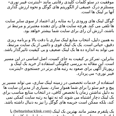
موفقیت در سئو کلمات کلیدی رقابتی مانند «اینترنت فیبر نوری»
مستلزم درک عمیقی از الگوریتم های گوگل و نحوه ارزش گذاری
آنها بر لینک ها است.
گوگل لینک های ورودی را به مثابه رای اعتماد از سوی سایر سایت
ها تلقی می کند. هرچه سایت های رای دهنده معتبرتر و مرتبط تر
باشند، ارزش آن رای برای سایت شما بیشتر خواهد بود.
به همین دلیل، انتخاب منابع لینک سازی با دقت بالا و برنامه ریزی
دقیق، حیاتی است. یک بک لینک قوی و دائمی از یک سایت مرتبط،
می تواند به اندازه ده ها بک لینک ضعیف و بی کیفیت تاثیرگذار باشد.
بنابراین، تمرکز بر کیفیت به جای کمیت، اصل اساسی در این مسیر
است. این مقاله به بررسی چگونگی استفاده از خرید بک لینک و
رپورتاژ آگهی برای صعود به رتبه های برتر در جستجوی «اینترنت
فیبر نوری» می پردازد.
استفاده از خدمات تخصصی در زمینه لینک سازی، می تواند مسیر پر
پیچ و خم سئو را برای شما هموار سازد. بسیاری از مدیران سایت ها
به دلیل نداشتن زمان یا تخصص کافی، در انتخاب منابع مناسب برای
بک لینک دچار اشتباه می شوند که نه تنها به رتبه سایت کمکی نمی
کند، بلکه ممکن است جریمه های گوگل را نیز به دنبال داشته باشد.
یک پلتفرم معتبر مانند بهترین بک لینک (behtarinbacklink.com) با