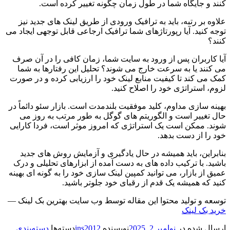
کنند و جایگاه شما در طول زمان چگونه تغییر کرده است.
علاوه بر رتبه، باید به ترافیک ورودی از طریق لینک های جدید نیز
توجه کنید. آیا رپورتاژهای شما ترافیک ارجاعی قابل توجهی ایجاد می
کنند؟
آیا کاربران پس از ورود به سایت شما، زمان کافی را در آن صرف
می کنند یا به سرعت خارج می شوند؟ تحلیل این رفتارها به شما
کمک می کند تا کیفیت منابع لینک خود را ارزیابی کرده و در صورت
لزوم، استراتژی خود را اصلاح کنید.
بهینه سازی مداوم، کلید موفقیت بلندمدت است. بازار سئو دائماً در
حال تغییر است و الگوریتم های گوگل به طور مرتب به روز می
شوند. ممکن است یک استراتژی که امروز موثر است، فردا کارایی
خود را از دست بدهد.
بنابراین، باید همیشه در حال یادگیری و آزمایش روش های جدید
باشید. با ترکیب داده های به دست آمده از ابزارهای تحلیلی و درک
عمیق از بازار، می توانید کمپین لینک سازی خود را به گونه ای بهینه
کنید که همیشه یک قدم از رقبای خود جلوتر باشید.
توسعه و تولید محتوا این مقاله توسط وب سایت بهترین بک لینک —
خرید بک لینک
ارسال شده در
نوامبر 2, 2025
نویسنده
ins2012
دسته‌ها
دسته‌بندی