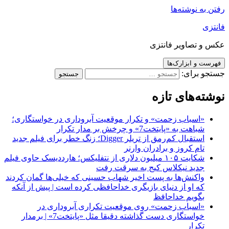
رفتن به نوشته‌ها
فانتزی
عکس و تصاویر فانتزی
فهرست و ابزارک‌ها
جستجو برای:
نوشته‌های تازه
«اسباب زحمت» و تکرار موقعیت آبروداری در خواستگاری؛
شباهت به «پایتخت7» و چرخش بر مدار تکرار
استقبال کم‌رمق از تریلر Digger؛ زنگ خطر برای فیلم جدید
تام کروز و برادران وارنر
شکایت ۱۰۵ میلیون دلاری از نتفلیکس؛ هارددیسک حاوی فیلم
جدید نیکلاس کیج به سرقت رفت
واکنش‌ها به پست اخیر شهاب حسینی که خیلی‌ها گمان کردند
که او از دنیای بازیگری خداحافظی کرده است | پیش از آنکه
بگویم خداحافظ
«اسباب زحمت» روی موقعیت تکراری آبروداری در
خواستگاری دست گذاشته دقیقا مثل «پایتخت7» | برمدار
تکرار