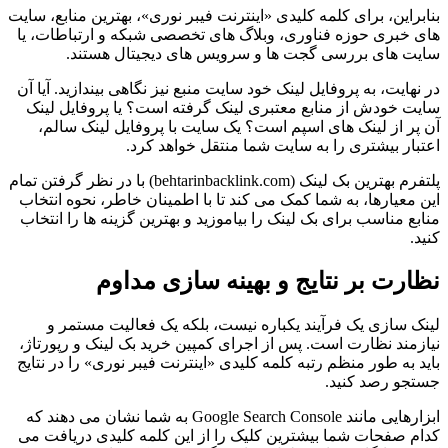
بنابراین، برای کلمه کلیدی «اینترنت فیبر نوری»، بهترین منابع، سایت
های خبری حوزه فناوری، وبلاگ های تخصصی شبکه و ارتباطات، یا
سایت های بررسی گجت ها و سرویس های دیجیتال هستند.
در نهایت، به پروفایل لینک خود سایت منبع نیز نگاهی بیندازید. آیا آن
سایت خودش از منابع معتبری لینک گرفته است؟ یا پروفایل لینک
آن پر از لینک های اسپم است؟ یک سایت با پروفایل لینک سالم،
اعتبار بیشتری را به سایت شما منتقل خواهد کرد.
پلتفرم بهترین بک لینک (behtarinbacklink.com) با در نظر گرفتن تمام
این معیارها، به شما کمک می کند تا با اطمینان خاطر، نحوه انتخاب
منابع مناسب برای بک لینک را بیاموزید و بهترین گزینه ها را انتخاب
کنید.
نظارت بر نتایج و بهینه سازی مداوم
لینک سازی یک فرآیند یکباره نیست، بلکه یک فعالیت مستمر و
نیازمند نظارت است. پس از اجرای کمپین خرید بک لینک و رپورتاژ،
باید به طور منظم رتبه کلمه کلیدی «اینترنت فیبر نوری» را در نتایج
جستجو رصد کنید.
ابزارهایی مانند Google Search Console به شما نشان می دهند که
کدام صفحات شما بیشترین کلیک را از این کلمه کلیدی دریافت می