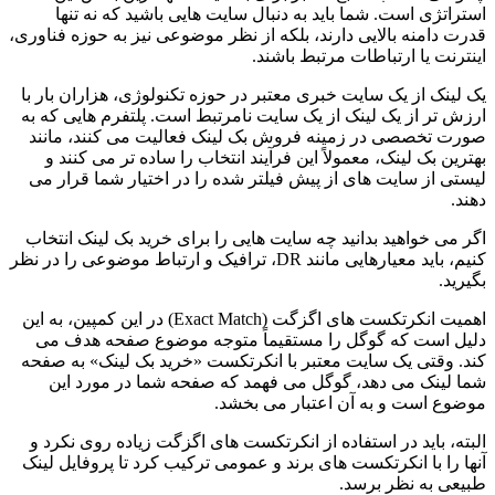
استراتژی است. شما باید به دنبال سایت هایی باشید که نه تنها
قدرت دامنه بالایی دارند، بلکه از نظر موضوعی نیز به حوزه فناوری،
اینترنت یا ارتباطات مرتبط باشند.
یک لینک از یک سایت خبری معتبر در حوزه تکنولوژی، هزاران بار با
ارزش تر از یک لینک از یک سایت نامرتبط است. پلتفرم هایی که به
صورت تخصصی در زمینه فروش بک لینک فعالیت می کنند، مانند
بهترین بک لینک، معمولاً این فرآیند انتخاب را ساده تر می کنند و
لیستی از سایت های از پیش فیلتر شده را در اختیار شما قرار می
دهند.
اگر می خواهید بدانید چه سایت هایی را برای خرید بک لینک انتخاب
کنیم، باید معیارهایی مانند DR، ترافیک و ارتباط موضوعی را در نظر
بگیرید.
اهمیت انکرتکست های اگزگت (Exact Match) در این کمپین، به این
دلیل است که گوگل را مستقیماً متوجه موضوع صفحه هدف می
کند. وقتی یک سایت معتبر با انکرتکست «خرید بک لینک» به صفحه
شما لینک می دهد، گوگل می فهمد که صفحه شما در مورد این
موضوع است و به آن اعتبار می بخشد.
البته، باید در استفاده از انکرتکست های اگزگت زیاده روی نکرد و
آنها را با انکرتکست های برند و عمومی ترکیب کرد تا پروفایل لینک
طبیعی به نظر برسد.