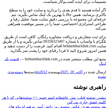
تصمیمات برای آینده کسب‌وکار شماست.
اگر آماده هستید تا قدم بعدی را بردارید و سایت خود را به سطح
بالاتری برسانید، همین حالا با بهترین بک لینک تماس بگیرید. تیم
حرفه‌ای این مجموعه با بررسی دقیق سایت شما، تحلیل رقبا و
طراحی استراتژی اختصاصی، شما را در مسیر موفقیت همراهی
می‌کند.
برای ثبت سفارش و دریافت مشاوره رایگان، کافی است از طریق
تلگرام یا واتساپ با شماره 09358323497 تماس بگیرید و یا از طریق
سایت behtarinbacklink.com اقدام کنید. فرصت را از دست ندهید و
همین امروز شروع کنید تا فردا رقبای خود را پشت سر بگذارید.
منبع این مطلب منتشر شده در behtarinbacklink.com —
قیمت بک
لینک
ارسال شده در
اکتبر 28, 2025
نویسنده
ins2012
دسته‌ها
دسته‌بندی
نشده
راهبری نوشته
پیشین
نوشته قبلی:
متن عاشقانه اسم حمید ✨+ نوشته‌هایی که با هر
کلمه عشق جاری می‌کنن
بعد
نوشته بعدی:
عکس نوشته روز دانش آموز به همراه پیام های