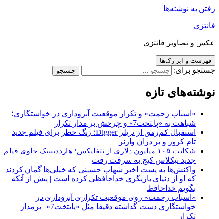
رفتن به نوشته‌ها
فانتزی
عکس و تصاویر فانتزی
فهرست و ابزارک‌ها
جستجو برای:
نوشته‌های تازه
«اسباب زحمت» و تکرار موقعیت آبروداری در خواستگاری؛
شباهت به «پایتخت7» و چرخش بر مدار تکرار
استقبال کم‌رمق از تریلر Digger؛ زنگ خطر برای فیلم جدید
تام کروز و برادران وارنر
شکایت ۱۰۵ میلیون دلاری از نتفلیکس؛ هارددیسک حاوی فیلم
جدید نیکلاس کیج به سرقت رفت
واکنش‌ها به پست اخیر شهاب حسینی که خیلی‌ها گمان کردند
که او از دنیای بازیگری خداحافظی کرده است | پیش از آنکه
بگویم خداحافظ
«اسباب زحمت» روی موقعیت تکراری آبروداری در
خواستگاری دست گذاشته دقیقا مثل «پایتخت7» | برمدار
تکرار