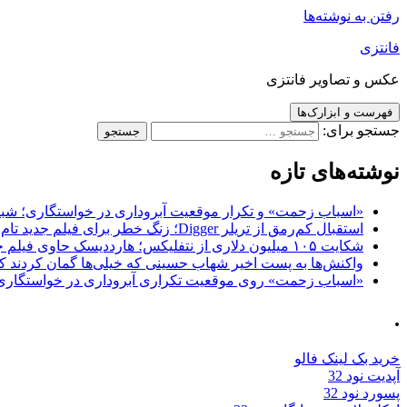
رفتن به نوشته‌ها
فانتزی
عکس و تصاویر فانتزی
فهرست و ابزارک‌ها
جستجو برای:
نوشته‌های تازه
«اسباب زحمت» و تکرار موقعیت آبروداری در خواستگاری؛ شباهت به «پایتخت7» و 
استقبال کم‌رمق از تریلر Digger؛ زنگ خطر برای فیلم جدید تام کروز و برادران وارنر
شکایت ۱۰۵ میلیون دلاری از نتفلیکس؛ هارددیسک حاوی فیلم جدید نیکلاس کیج به سرقت رفت
واکنش‌ها به پست اخیر شهاب حسینی که خیلی‌ها گمان کردند که
«اسباب زحمت» روی موقعیت تکراری آبروداری در خواستگاری دست گذاشته 
.
خرید بک لینک فالو
آپدیت نود 32
پسورد نود 32