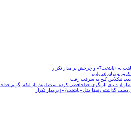
چرخش بر مدار تکرار
 او از دنیای بازیگری خداحافظی کرده است | پیش از آنکه بگویم خداح
دقیقا مثل «پایتخت7» | برمدار تکرار