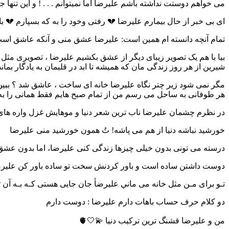
می خواهم دوستت نداشته باشم علیرضا اما نمیتوانم . . . ! و این تنها 
ای بی خبر از حال بیمارم علیرضا 💔 رفتی وخود را به که بسپارم 💔 
تمام آنچه دانسته‌ ام همین است: علیرضا عشق منی و آنکه عاشق است 
بیا با هم یک تصویر زیبای دیگر از عشق بکشیم علیرضا ، تصویری مثل آن
شیرین از هر روز زندگی مان که همیشه تا ابد در قلبمان به یادگار بماند
مگر نمی شود زیر چتر نگاه علیرضا خانه ای ساخت ، عاشق شد ؟ ببین می
هر طوفانی به ساحل می‏ رسم من از تمام صبح هایم فقط همانی را به 
در نظرم چشمان علیرضا ناب ترین شعر دنیا و موهایش غزل واره های
خورشید نباشه دنیا از هم می پاشه! تُ همون خورشید منی علیرضا
درسته می تونی بدون خیلی چیزها زندگی کنی علیرضا، اما بدون عش
دوست داشتن ساده است و باور کردنش سخت تو ساده باور کن علی
تـو برای مـن مثل خانه می ماني علیرضأ جان جایی هستی کـه بـه آن تعل
دو کلام حرف حساب باهات دارم علیرضا : دوست دارم
من و علیرضا قشنگ ترین ترکیب دنیا 💫🤍🫀