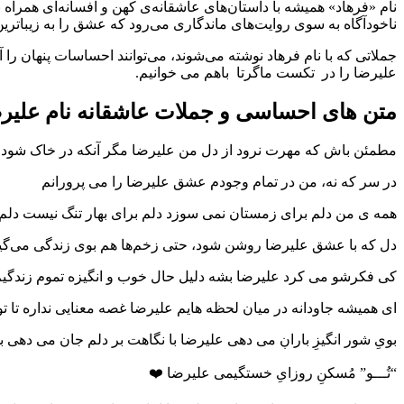
نام «فرهاد» همیشه با داستان‌های عاشقانه‌ی کهن و افسانه‌ای همرا
ناخودآگاه به سوی روایت‌های ماندگاری می‌رود که عشق را به زیباترین
جملاتی که با نام فرهاد نوشته می‌شوند، می‌توانند احساسات پنهان را
علیرضا را در تکست ماگرتا باهم می خوانیم.
متن های احساسی و جملات عاشقانه نام علیر
مطمئن باش که مهرت نرود از دل من علیرضا مگر آنکه در خاک شود
در سر که نه، من در تمام وجودم عشق علیرضا را می پرورانم
همه ی من دلم برای زمستان نمی سوزد دلم برای بهار تنگ نیست دلم 
دل که با عشق علیرضا روشن شود، حتی زخم‌ها هم بوی زندگی می‌گیر
کی فکرشو می کرد علیرضا بشه دلیل حال خوب و انگیزه تموم زندگی
ای همیشه جاودانه در میان لحظه هایم علیرضا غصه معنایی نداره تا 
بویِ شور انگیزِ باراڹ می دهی علیرضا با نگاهت بر دلم جان می د
“تُـــو” مُسکنِ روزایِ خستگیمی علیرضا ❤️