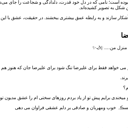
ه بوده است؛ نامی که در دل خود قدرت، دلدادگی و شجاعت را جای می‌ده
 شکل به تصویر کشیده‌اند.
 آشکار سازند و به رابطه عمق بیشتری ببخشند. در حقیقت، عشق با این ن
ضا
 منزل من…. :)🌙✨
می خواهد فقط برای علیرضا تنگ شود برای علیرضا جان که هنوز هم نم
ند.
م؟
تو میخندی برایم پیش تو از یاد بردم روزهای سختی ام را عشق مدیون 
هی بسڪہ خوب ومھربان و صادقی بر دلم عشقی فراوان می دهی