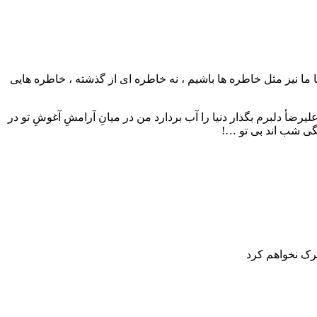
تا ما نیز مثل خاطره ها باشیم ، نه خاطره ای از گذشته ، خاطره هایی
ٔ دلبرم بگذار دنیا را آب بردارد من در میانِ آرامشِ آغوشِ تو در
گی شب اند بی تو …!
ترک نخواهم کرد