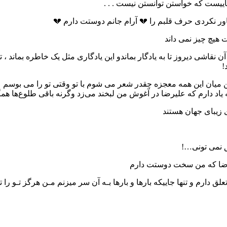
جاییست که خواستن توانستن نیست . . .
باور نکردی حرف قلبم را 💔 آرام جانم دوستت دارم 💔
هیچ چیز نمی‌ داند
 نقاشی دیروز تا به یادگار بماندو این یادگاری مثل یک خاطره بماند ، 
!
ان این همه معجزه چقدر شعر می شوم با تو وقتی تو را می ‏بوسم علیرضا
یاد دارم که علیرضا در آغوش من لبخند می‌زد وگرنه باقی طلوع‌ها هم
 زیبای جهان هستند
ق نمی تونی…!
رضا که من سخت دوستت دارم
ق دارم و تنها جاییکه بارها و بارها بـه آن سر میزنم مـن هرگز تـو را 