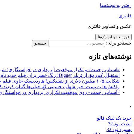
رفتن به نوشته‌ها
فانتزی
عکس و تصاویر فانتزی
فهرست و ابزارک‌ها
جستجو برای:
نوشته‌های تازه
«اسباب زحمت» و تکرار موقعیت آبروداری در خواستگاری؛ شباهت به «پایتخت7» و 
استقبال کم‌رمق از تریلر Digger؛ زنگ خطر برای فیلم جدید تام کروز و برادران وارنر
شکایت ۱۰۵ میلیون دلاری از نتفلیکس؛ هارددیسک حاوی فیلم جدید نیکلاس کیج به سرقت رفت
واکنش‌ها به پست اخیر شهاب حسینی که خیلی‌ها گمان کردند که
«اسباب زحمت» روی موقعیت تکراری آبروداری در خواستگاری دست گذاشته 
.
خرید بک لینک فالو
آپدیت نود 32
پسورد نود 32