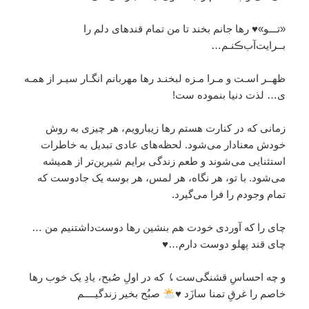
«تـــو»♥️ رها جانم بخند تا من تمام قندهای دلم را
بــرایت‌آب‌ڪنـم…
ظهــر اسـت و مـرا مـزه لبخنـد رها مهربانم انگـار سیـر از همـه
ی… لذت دنیا بنموده ست!
زمانی که در کنارت هستم رها زیبارویم، هر چیزی به روش
خودش معنادار می‌شود. لحظه‌های عادی تبدیل به خاطرات
استثنایی می‌شوند و طعم زندگی برایم شیرین‌تر از همیشه
می‌شود. با تو، هر نگاه، هر لمس، هر بوسه یک جادوست که
تمام وجودم را فرا می‌گیرد.
چای را که آوردی خودت هم بنشین رها دوست‌داشتنیم من …
چای قند پهلو دوست دارم…♥️
و چه احساسِ قشنگی‌ست⤹ كه در اولِ صُبح، یادِ یک خوب رها
خاصم را غرقِ تمنا سازَد
♥️
صبُح بخیر زندگیــــم