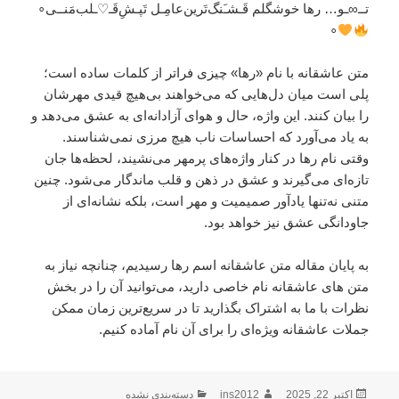
‌تــ∞ـو… رها خوشگلم قَـشـَنگ‌تَرين‌عامِـل تَپـشِ‌قَـ♡ـلب‌مَنــی∘
∘
متن عاشقانه با نام «رها» چیزی فراتر از کلمات ساده است؛
پلی است میان دل‌هایی که می‌خواهند بی‌هیچ قیدی مهرشان
را بیان کنند. این واژه، حال و هوای آزادانه‌ای به عشق می‌دهد و
به یاد می‌آورد که احساسات ناب هیچ مرزی نمی‌شناسند.
وقتی نام رها در کنار واژه‌های پرمهر می‌نشیند، لحظه‌ها جان
تازه‌ای می‌گیرند و عشق در ذهن و قلب ماندگار می‌شود. چنین
متنی نه‌تنها یادآور صمیمیت و مهر است، بلکه نشانه‌ای از
جاودانگی عشق نیز خواهد بود.
به پایان مقاله متن عاشقانه اسم رها رسیدیم، چنانچه نیاز به
متن های عاشقانه نام خاصی دارید، می‌توانید آن را در بخش
نظرات با ما به اشتراک بگذارید تا در سریع‌ترین زمان ممکن
جملات عاشقانه ویژه‌ای را برای آن نام آماده کنیم.
اکتبر 22, 2025
ارسال
نویسنده
ins2012
دسته‌ها
دسته‌بندی نشده