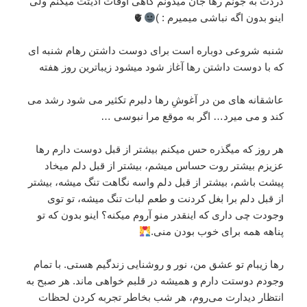
دردت به جونم رها جان میدونم گاهی اوقات اذیتت میکنم ولی
اینو بدون اگه نباشی میمیرم : )
🫀
شنبه شروعی دوباره است برای دوست داشتن رها‌م شنبه ای
که با دوست داشتن رها آغاز شود میشود زیباترین روز هفته
عاشقانه های من در آغوشِ رها دلبرم تکثیر می شود رشد می
کند و می میرد… اگر به موقع مرا نبوسی …
هر روز که میگذره حس میکنم بیشتر از قبل دوست دارم رها
عزیزم بیشتر روت حساس میشم، بیشتر از قبل دلم میخاد
پیشت باشم، بیشتر از قبل دلم واسه نگاهت تنگ میشه، بیشتر
از قبل دلم برا بغل کردنت و طعم لبات تنگ میشه، تو توی
وجودت چی داری که اینقدر منو آروم میکنه؟ اینو بدون که تو
پناهه همه برای خوب بودن منی.
رها زیبام تو عشق من، نور و روشنایی زندگیم هستی. با تمام
وجودم دوستت دارم و همیشه در قلبم خواهی ماند. هر صبح به
انتظار دیدارت می‌روم، هر شب بخاطر تجربه کردن لحظات