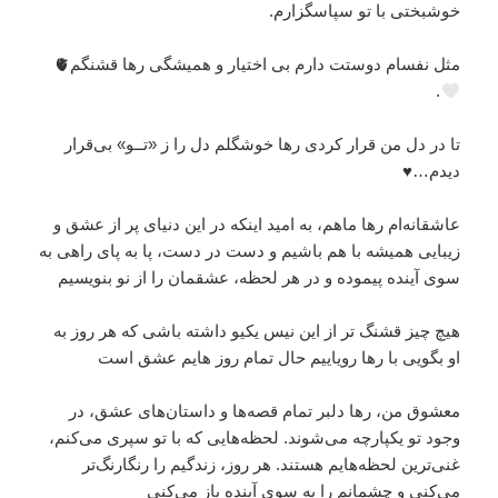
خوشبختی با تو سپاسگزارم.
مثل نفسام دوستت دارم بی اختیار و همیشگی رها قشنگم🫀
.
تا در دل من قرار کردی رها خوشگلم دل را ز «تــو» بی‌قرار
دیدم…♥️
عاشقانه‌ام رها ماهم، به امید اینکه در این دنیای پر از عشق و
زیبایی همیشه با هم باشیم و دست در دست، پا به پای راهی به
سوی آینده پیموده و در هر لحظه، عشقمان را از نو بنویسیم
هیچ چیز قشنگ تر از این نیس یکیو داشته باشی که هر روز به
او بگویی با رها رویاییم حال تمام روز هایم عشق است
معشوق من، رها دلبر تمام قصه‌ها و داستان‌های عشق، در
وجود تو یکپارچه می‌شوند. لحظه‌هایی که با تو سپری می‌کنم،
غنی‌ترین لحظه‌هایم هستند. هر روز، زندگیم را رنگارنگ‌تر
می‌کنی و چشمانم را به سوی آینده باز می‌کنی