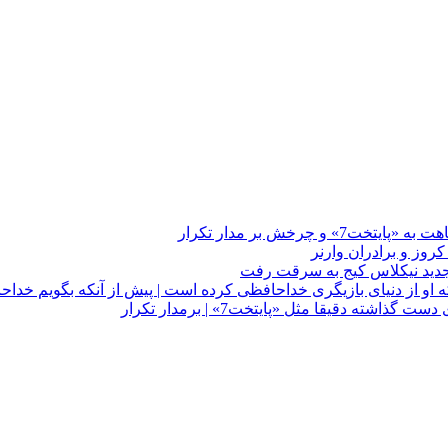
چرخش بر مدار تکرار
 او از دنیای بازیگری خداحافظی کرده است | پیش از آنکه بگویم خداح
دقیقا مثل «پایتخت7» | برمدار تکرار