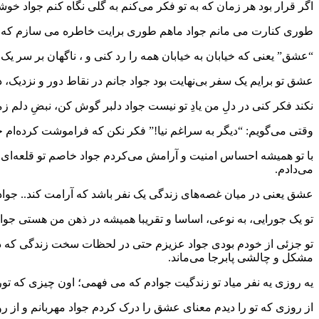
اگر قرار بود هر زمان که به تو فکر می‌کنم به گلی نگاه کنم جواد خوشگ
طوری کنارت می‌ مانم جواد ماهم طوری برایت خاطره می‌ سازم که حت
“عشق” یعنی که خیابان به خیابان همه را رد کنی و ، ناگهان بر سر 
عشق تو برایم یک سفر بی‌نهایت بود جواد جانم در نقاط دور و نزدیک، 
نکند فکر کنی در دلِ من یادِ تو نیست جواد دلبر گوش کن، نبضِ دلم 
وقتی می‌گویم: “دیگر به سراغم نیا!” فکر نکن که فراموشت کرده‌ام 
با تو همیشه احساس امنیت و آرامش می‌کردم جواد خاصم تو قلعه‌ای بود
می‌دادم.
عشق یعنی در میان غصه‌های زندگی یک نفر باشد که آرامت کند.. جوا
تو یک جورایی، به نوعی، اساسا و تقریبا همیشه در ذهن من هستی جوا
تو جزئی از خودم بودی جواد عزیزم حتی در لحظات سخت زندگی که دس
مشکل و چالشی پابرجا می‌ماند.
یه روزی یه نفر میاد تو زندگیت جوادم که می فهمی؛ اون چیزی که تور
از روزی که تو را دیدم معنای عشق را درک کردم جواد مهربانم و از 