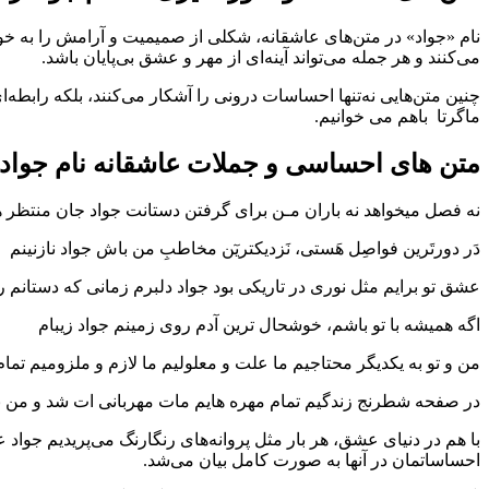
نام «جواد» در متن‌های عاشقانه، شکلی از صمیمیت و آرامش را به خود
می‌کنند و هر جمله می‌تواند آینه‌ای از مهر و عشق بی‌پایان باشد.
چنین متن‌هایی نه‌تنها احساسات درونی را آشکار می‌کنند، بلکه رابط
ماگرتا باهم می خوانیم.
متن های احساسی و جملات عاشقانه نام جواد
نه فصل میخواهد نه باران مـن برای گرفتن دستانت جواد جان منتظر ه
دَر دورتَرین فواصِل هَستی، نَزدیکتریٓن مخاطبِ من باش جواد نازنینم
عشق تو برایم مثل نوری در تاریکی بود جواد دلبرم زمانی که دستانم ر
اگه همیشه با تو باشم، خوشحال ترین آدم روی زمینم جواد زیبام
من و تو به یکدیگر محتاجیم ما علت و معلولیم ما لازم و ملزومیم تمامِ
در صفحه شطرنج زندگیم تمام مهره هایم مات مهربانی ات شد و من با 
با هم در دنیای عشق، هر بار مثل پروانه‌های رنگارنگ می‌پریدیم جواد
احساساتمان در آنها به صورت کامل بیان می‌شد.