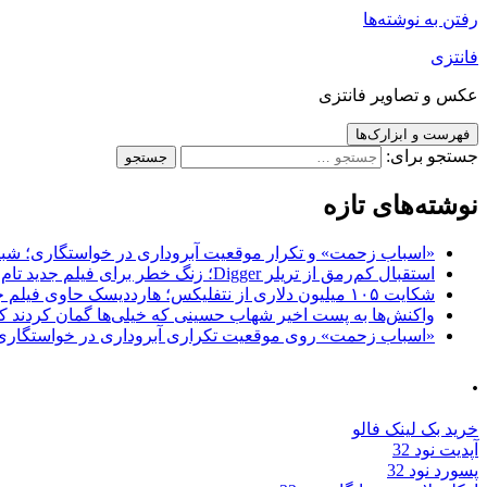
رفتن به نوشته‌ها
فانتزی
عکس و تصاویر فانتزی
فهرست و ابزارک‌ها
جستجو برای:
نوشته‌های تازه
«اسباب زحمت» و تکرار موقعیت آبروداری در خواستگاری؛ شباهت به «پایتخت7» و 
استقبال کم‌رمق از تریلر Digger؛ زنگ خطر برای فیلم جدید تام کروز و برادران وارنر
شکایت ۱۰۵ میلیون دلاری از نتفلیکس؛ هارددیسک حاوی فیلم جدید نیکلاس کیج به سرقت رفت
واکنش‌ها به پست اخیر شهاب حسینی که خیلی‌ها گمان کردند که
«اسباب زحمت» روی موقعیت تکراری آبروداری در خواستگاری دست گذاشته 
.
خرید بک لینک فالو
آپدیت نود 32
پسورد نود 32