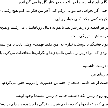
لم باید تمام روز را در باغچه و در کنار گل ها می گذراندم.
ی اگر بخواهی هم نتوانی ترکم کنی آخر من فکر می‌کنم هیچ رفتنی ح
یک کوچه کمی مکث کنی جواد رویایی…!
در هر لحظه و در هر شرایط. با هم به دنبال رویاهایمان می‌رفتیم و ه
زمزمه اش با تو یکی ست
جواد قشنگم یا دوستت ندارم نه! من فقط فهمیدم وقتی دلت با من نیست
ی که مرا در برابر تمامی ناامیدی‌ها و نگرانی‌ها محافظت می‌کرد. با
د دوست داشتنیم
د زیبای من
ت از هم دادیم، همچنان احساس حضورت را درونم حس می‌کردم. عشق ت
و، روی زمین نگه داشته.. جاذبه ی زمین نیست! وجود اونه..
روزی که با تو ازدواج کردم طعم شیرین زندگی را چشیدم بند دلم در د